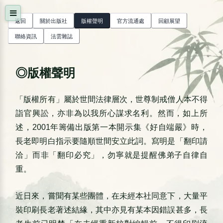
版權聲明 — 法雲相關寺院
返回
關於出版社
版權聲明
官方流通處
回顧展望
聯絡資訊
法雲雜誌
◎版權聲明
「版權所有」屬於世間法律層次，世尊制戒僧人本不得
詣官興訟，亦非為以我所心謀求名利。然而，如上所
述，2001年籌備出版第一本開示集《好自端嚴》時，
長老即明白指示要隨順世間安立此詞。寫明是「翻印請
洽」而非「翻印必究」，勿寧就是提醒佛弟子自律自
重。
近日來，嘗聞有某些團體，在未經本社同意下，大量平
裝印刷長老著述結緣，其中亦見有某本因錯誤甚多，長