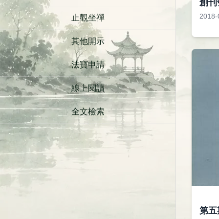
創刊
2018-
止觀坐禪
其他開示
法寶申請
線上閱讀
全文檢索
第五