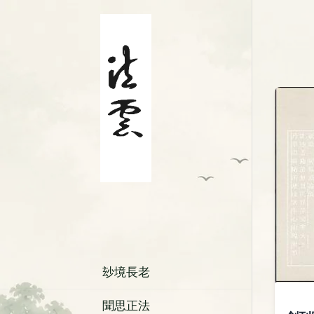
玅境長老
聞思正法