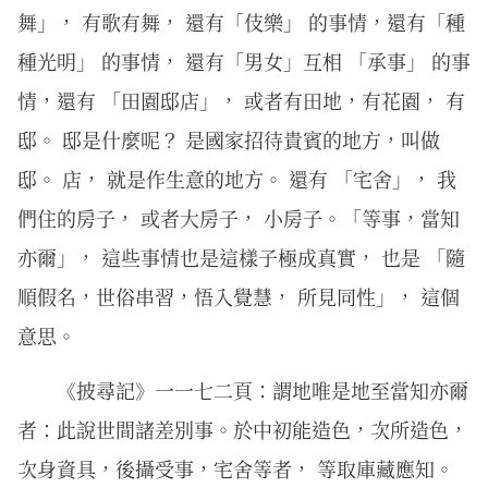
舞」， 有歌有舞， 還有「伎樂」 的事情，還有「種
種光明」 的事情， 還有「男女」互相 「承事」 的事
情，還有 「田園邸店」， 或者有田地，有花園， 有
邸。 邸是什麼呢？ 是國家招待貴賓的地方，叫做
邸。 店， 就是作生意的地方。 還有 「宅舍」， 我
們住的房子， 或者大房子， 小房子。「等事，當知
亦爾」， 這些事情也是這樣子極成真實， 也是 「隨
順假名，世俗串習，悟入覺慧， 所見同性」， 這個
意思。
《披尋記》一一七二頁：謂地唯是地至當知亦爾
者：此說世間諸差別事。於中初能造色，次所造色，
次身資具，後攝受事，宅舍等者， 等取庫藏應知。