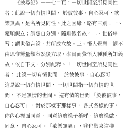
《披尋記》一一七二頁：一切世間至所見同性
者：此說一切有情世間， 於彼彼事，自心忍可，欲
樂無異，是名所見同性。此之因緣，略有三別：一、
隨順假立；謂想自分別，隨順假名故。二、世俗串
習；謂世俗言說，共所成立故。三、悟入覺慧，謂不
由思惟籌量觀察然後方取，率爾而覺悟入種種所知義
故，依自下文，分別配釋。「一切世間至所見同性
者： 此說一切有情世間， 於彼彼事，自心忍可」，
這是說一切有情世間， 一切世間指一切有情的世
間， 不是無情的世間。 這有情的世間 「於彼彼事，
自心忍可」，對於那樣事那樣事， 各式各樣的事，
你內心裡面同意， 同意這麼樣子稱呼，這麼樣做，
同意， 自心忍可。「欲樂無異」，我也歡喜這樣