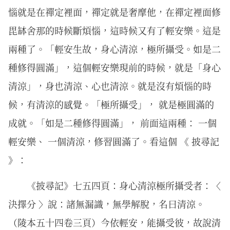
惱就是在禪定裡面，禪定就是奢摩他，在禪定裡面修
毘缽舍那的時候斷煩惱，這時候又有了輕安樂。這是
兩種了。「輕安生故，身心清涼，極所攝受。如是二
種修得圓滿」，這個輕安樂現前的時候，就是「身心
清涼」，身也清涼、心也清涼。就是沒有煩惱的時
候，有清涼的感覺。「極所攝受」， 就是極圓滿的
成就。「如是二種修得圓滿」， 前面這兩種： 一個
輕安樂、 一個清涼，修習圓滿了。看這個 《 披尋記
》：
《披尋記》七五四頁：身心清涼極所攝受者：〈
決擇分 〉說：諸無漏識，無學解脫，名曰清涼。
（陵本五十四卷三頁）今依輕安，能攝受彼，故說清