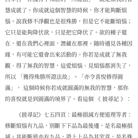
慧成就了。你成就這個智慧的時候，你才能夠斷煩
惱。說我修不淨觀也是很殊勝，但是它不能斷煩惱；
它只是能夠降伏欲，只是把它降伏了。欲的種子還
在，還在我們心裡面，潛藏在那裡。隨時遇見各種因
緣，有可能它還會出來活動的。你若是成就了無我
觀、得了無我的智慧，這愛煩惱、見煩惱都消失了，
所以 「獲得殊勝所證法故」。「亦令喜悅修得圓
滿」， 這個時候你若成就圓滿的無我的智慧，那你
的喜悅就是到圓滿的境界了。看這個 《 披尋記 》：
《披尋記》七五四頁：最極損減方便道理等者：
修斷煩惱有九品，別斷下下品為最後邊，是名最極損
減。其能斷道亦有九品，證上上品為其究竟，是名殊