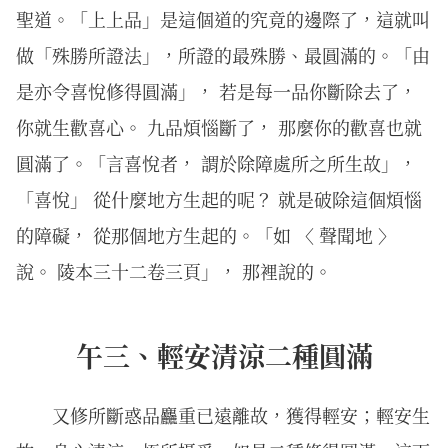
聖道。「上上品」是這個道的究竟的邊際了，這就叫
做「殊勝所證法」，所證的最殊勝、最圓滿的。「由
是亦令喜悅修得圓滿」， 若是每一品你斷除去了，
你就生歡喜心。 九品煩惱斷了， 那麼你的歡喜也就
圓滿了。「言喜悅者， 謂於除障處所之所生故」，
「喜悅」 從什麼地方生起的呢？ 就是破除這個煩惱
的障礙， 從那個地方生起的。「如 〈 聲聞地 〉
說。 陵本三十二卷三頁」， 那裡說的。
午三、輕安清涼二種圓滿
又修所斷惑品麤重已遠離故，獲得輕安；輕安生