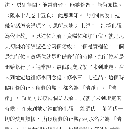
法， 勇猛無間，能常修習、 能委修習， 無懈無憚。
（陵本十九卷十五頁） 此應準知。「無間常委」這
幾句話怎麼講呢？〈 思所成地 〉上說：「清淨止觀
為依止故」。見道位之前，資糧位和加行位，就是凡
夫初開始修學聖道分兩個階級：一個是資糧位，一個
是加行位。資糧位就是準備修行的時候，加行位就是
開始修行了。通常說，最低限度成就了未到地定，在
未到地定這裡修學四念處、修學三十七道品，這個時
候所修的止、所修的觀， 都名為 「清淨」。「清
淨」， 就是可以按兩個意思解： 成就了未到地定的
時候， 在未到地定裡面修止觀， 能調伏、 能降伏一
切的愛見煩惱， 所以所修的止觀都可以名之為 「清
淨」。 若是我們也學習止、也學習觀，沒能調伏愛