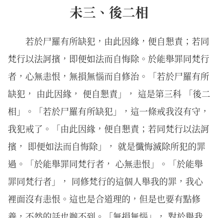
未三、後二相
若於尸羅有所缺犯，由此因緣，便自懇責；若同
梵行以法訶擯，即便如法而自悔除。於能舉罪同梵行
者，心無恚恨，無損無惱而自修治。「若於尸羅有所
缺犯， 由此因緣， 便自懇責」， 這是第三科 「後二
相」。「若於尸羅有所缺犯」，這一條戒我沒有守，
我犯戒了。「由此因緣，便自懇責；若同梵行以法訶
擯， 即便如法而自悔除」， 就是懺悔滅除所犯的罪
過。「於能舉罪同梵行者， 心無恚恨」。「於能舉
罪同梵行者」， 同修梵行的這個人舉我的罪，我心
裡面沒有恚恨。這也是合道理的，但是也要有點修
養，不然的話也辦不到。「無損無惱」， 對於舉我