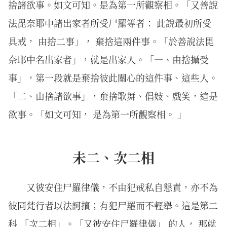
捨諸欲事。如文可知。是為第一所觀察相。「又善說
法毘奈耶中諸出家者所受尸羅等者： 此說最初所受
具戒， 由捨二事」， 棄捨這兩件事。「於善說法毘
奈耶中名出家者」，就是出家人。「一、由捨攝受
事」，第一段就是棄捨彼此關心的這件事、這些人。
「二、由捨諸欲事」，棄捨歌舞、倡妓、戲笑，這是
欲事。「如文可知， 是為第一所觀察相。 」
未二、次二相
又彼安住尸羅律儀，不由犯戒私自懇責，亦不為
彼同梵行者以法訶擯；有犯尸羅而不輕舉。這是第二
科 「次二相」。「又彼安住尸羅律儀」 的人， 那就