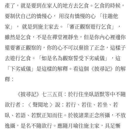
產了，就是要到在家人的地方去乞食。乞食的時候，
要制伏自己的憍慢心， 用沒有憍慢的心 「往趣他
家」， 就是到施主家去。「審正觀察遊行乞食」，
雖然是乞食，不是在禪堂裡靜坐，但是你內心裡邊你
還要審正觀察的，你的心不可以棄捨了正念，這樣子
去遊行乞食。「如是名為觀察誓受下劣威儀」，這
「下劣威儀」是這樣的解釋。看這個《披尋記》的解
釋：
《披尋記》七三五頁：於行住坐臥語默等中不隨
欲行者：〈 聲聞地 〉說：若行、若住、若坐、若
臥、若語、若默正知而住。於彼諸業正念所攝，不放
逸攝，是名不隨欲行。應隨月喻往施主家，具足慚