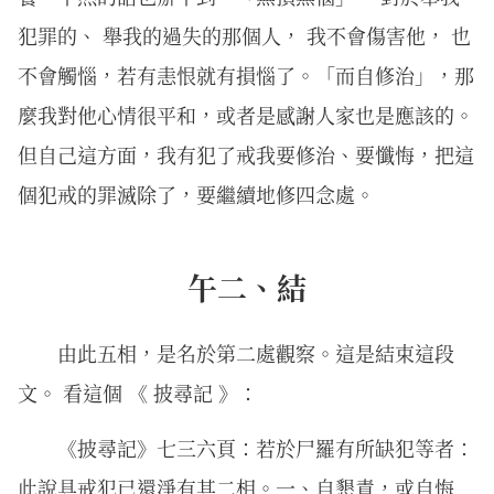
犯罪的、 舉我的過失的那個人， 我不會傷害他， 也
不會觸惱，若有恚恨就有損惱了。「而自修治」，那
麼我對他心情很平和，或者是感謝人家也是應該的。
但自己這方面，我有犯了戒我要修治、要懺悔，把這
個犯戒的罪滅除了，要繼續地修四念處。
午二、結
由此五相，是名於第二處觀察。這是結束這段
文。 看這個 《 披尋記 》：
《披尋記》七三六頁：若於尸羅有所缺犯等者：
此說具戒犯已還淨有其二相。一、自懇責，或自悔