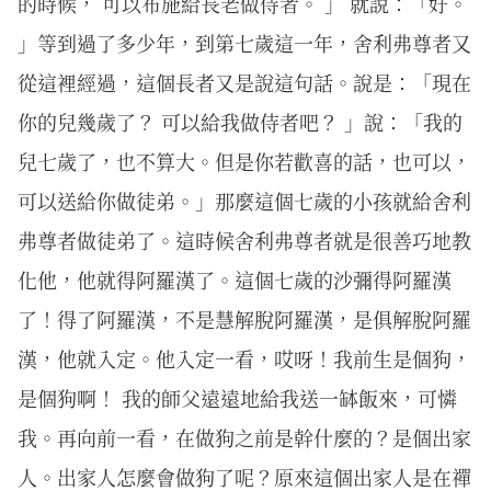
的時候， 可以布施給長老做侍者。 」 就說：「好。
」等到過了多少年，到第七歲這一年，舍利弗尊者又
從這裡經過，這個長者又是說這句話。說是：「現在
你的兒幾歲了？ 可以給我做侍者吧？ 」說：「我的
兒七歲了，也不算大。但是你若歡喜的話，也可以，
可以送給你做徒弟。」那麼這個七歲的小孩就給舍利
弗尊者做徒弟了。這時候舍利弗尊者就是很善巧地教
化他，他就得阿羅漢了。這個七歲的沙彌得阿羅漢
了！得了阿羅漢，不是慧解脫阿羅漢，是俱解脫阿羅
漢，他就入定。他入定一看，哎呀！我前生是個狗，
是個狗啊！ 我的師父遠遠地給我送一缽飯來，可憐
我。再向前一看，在做狗之前是幹什麼的？是個出家
人。出家人怎麼會做狗了呢？原來這個出家人是在禪