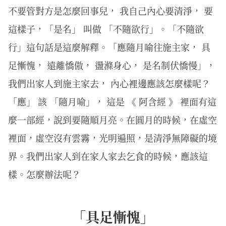
不要管對方是怎麼回事兒， 我自己內心要清淨， 要
這樣子，「是名」 叫做 「不隨欲行」。「不隨欲
行」這句話是這麼解釋。「應隨月喻往施主家， 具
足慚愧， 遠離憍傲， 盪滌身心， 是名制伏憍慢」，
我們出家人到施主家去， 內心裡邊應該怎麼樣呢？
「應」 該 「隨月喻」， 這是 《 阿含經 》 裡面有這
麼一部經，說到要隨順月亮。在圓月的時候，在虛空
裡面，虛空沒有雲霧，光明遍照，是清淨無障礙的境
界。我們出家人到在家人家去乞食的時候，應該這
樣。怎麼辦法呢？
「具足慚愧」