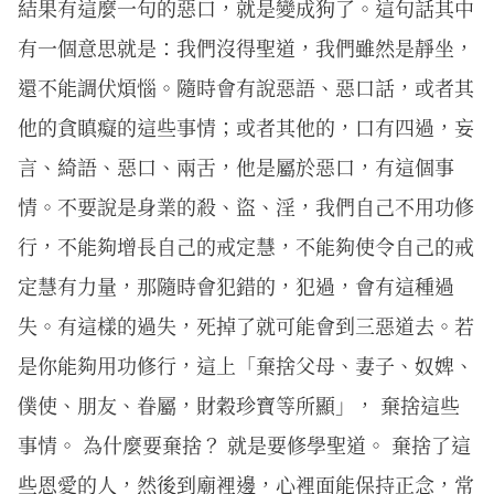
結果有這麼一句的惡口，就是變成狗了。這句話其中
有一個意思就是：我們沒得聖道，我們雖然是靜坐，
還不能調伏煩惱。隨時會有說惡語、惡口話，或者其
他的貪瞋癡的這些事情；或者其他的，口有四過，妄
言、綺語、惡口、兩舌，他是屬於惡口，有這個事
情。不要說是身業的殺、盜、淫，我們自己不用功修
行，不能夠增長自己的戒定慧，不能夠使令自己的戒
定慧有力量，那隨時會犯錯的，犯過，會有這種過
失。有這樣的過失，死掉了就可能會到三惡道去。若
是你能夠用功修行，這上「棄捨父母、妻子、奴婢、
僕使、朋友、眷屬，財穀珍寶等所顯」， 棄捨這些
事情。 為什麼要棄捨？ 就是要修學聖道。 棄捨了這
些恩愛的人，然後到廟裡邊，心裡面能保持正念，常