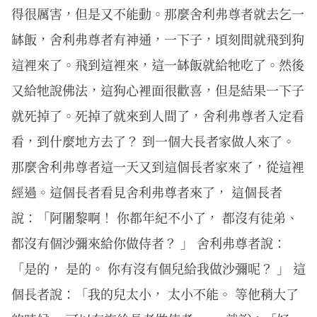
得很厲害，但是又不能動。那麼舍利弗尊者就去乞一
缽飯，舍利弗尊者有神通，一下子，頃刻間就飛到狗
這裡來了。飛到這裡來，這一缽飯就給牠吃了。然後
又給牠說佛法，這狗心裡面很歡喜，但是結果一下子
就死掉了。死掉了就來到人間了，舍利弗尊者入定看
看，到什麼地方去了？ 到一個大長者家做人來了。
那麼舍利弗尊者這一天又到這個長者家來了，從這裡
經過。這個長者看見舍利弗尊者來了， 這個長者
說：「阿闍黎啊！ 你都年紀不小了， 都沒有徒弟、
都沒有個沙彌來給你做侍者？ 」 舍利弗尊者說：
「是的， 是的。 你有沒有個兒給我做沙彌呢？ 」 這
個長者說：「我的兒太小， 太小不能。 等他稍大了