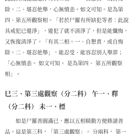
除。二、堪忍他舉，心無憤恚。如文可知。是為第
四、第五所觀察相。「若於尸羅有所缺犯等者：此說
具戒犯已還淨」，違犯了就不清淨了，但是能懺悔，
又恢復清淨了。「有其二相。一、自懇責，或自悔
除。二、堪忍他舉」，能忍受、能容忍別人舉罪；
「心無憤恚。 如文可知。 是為第四、 第五所觀察
相」。
巳三、第三處觀察（分二科） 午一、釋
（分二科） 未一、標
如是尸羅善圓滿已，應以五相精勤方便修諸善
品。這是第三科，「第三處觀察」。 分兩科， 第一