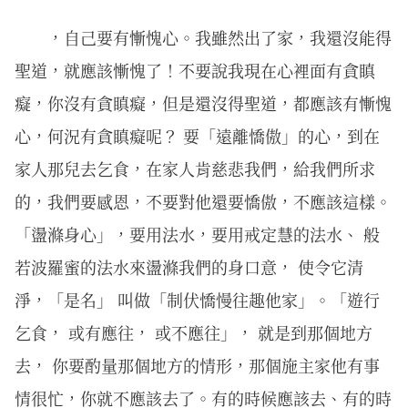
，自己要有慚愧心。我雖然出了家，我還沒能得
聖道，就應該慚愧了！不要說我現在心裡面有貪瞋
癡，你沒有貪瞋癡，但是還沒得聖道，都應該有慚愧
心，何況有貪瞋癡呢？ 要「遠離憍傲」的心，到在
家人那兒去乞食，在家人肯慈悲我們，給我們所求
的，我們要感恩，不要對他還要憍傲，不應該這樣。
「盪滌身心」，要用法水，要用戒定慧的法水、 般
若波羅蜜的法水來盪滌我們的身口意， 使令它清
淨，「是名」 叫做「制伏憍慢往趣他家」。「遊行
乞食， 或有應往， 或不應往」， 就是到那個地方
去， 你要酌量那個地方的情形，那個施主家他有事
情很忙，你就不應該去了。有的時候應該去、有的時