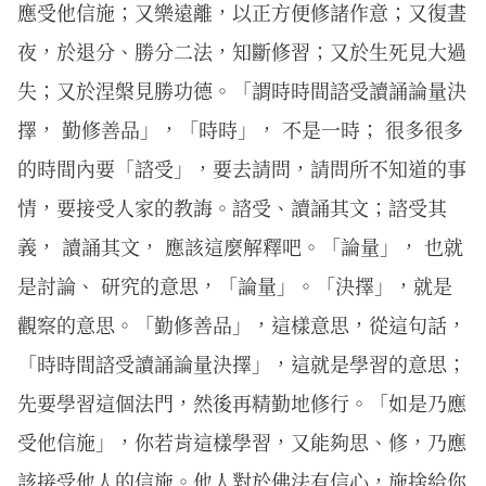
應受他信施；又樂遠離，以正方便修諸作意；又復晝
夜，於退分、勝分二法，知斷修習；又於生死見大過
失；又於涅槃見勝功德。「謂時時間諮受讀誦論量決
擇， 勤修善品」，「時時」， 不是一時； 很多很多
的時間內要「諮受」，要去請問，請問所不知道的事
情，要接受人家的教誨。諮受、讀誦其文；諮受其
義， 讀誦其文， 應該這麼解釋吧。「論量」， 也就
是討論、 研究的意思，「論量」。「決擇」，就是
觀察的意思。「勤修善品」，這樣意思，從這句話，
「時時間諮受讀誦論量決擇」，這就是學習的意思；
先要學習這個法門，然後再精勤地修行。「如是乃應
受他信施」，你若肯這樣學習，又能夠思、修，乃應
該接受他人的信施。他人對於佛法有信心，施捨給你