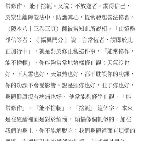
常修作， 能不捨軛。又說：不放逸者，謂得信已，
於樂出離障礙法中，防護其心，恆常發起善法修習。
（陵本八十三卷三頁）翻彼當知此所說相。「由遠離
淨信等者：〈 攝異門分 〉說：言常恆者，謂即於此
正加行中」，就是對於修止觀這件事，「能常修作，
能不捨軛」，你能夠常常地這樣修止觀；天氣冷也
好，下大雪也好，天氣熱也好，都不耽誤你的功課，
你的功課不會受影響。說是頭疼也好，肚子疼也好，
身體健康沒有病痛也好， 他常能夠修學止觀，「能
常修作」。「能不捨軛」，「捨軛」 這個字， 本來
是在經論裡面是對於煩惱， 煩惱像個軛似的，加在
我們的身上，你不能解脫它；我們身體裡面有煩惱的