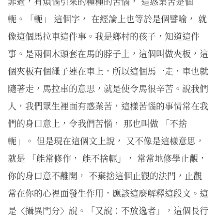
罪過，有煩惱引來的種種的苦惱， 這惑業苦是個
軛。「軛」 這個字， 在經論上也等於是個譬喻， 就
像這個馬拉車這件事。我是鄉村的孩子，知道這件
事。是兩個木頭套在馬的脖子上，這個叫做夾板，這
個夾板有個繩子連在車上，所以這個馬一走，車也就
隨著走，馬拉車的意思，就是使令馬很辛苦。說我們
人，我們眾生裡面有惑業苦，這樣苦惱的事情常在我
們的身口意上，令我們苦惱， 那也叫做 「不捨
軛」。 但是現在這個文上說， 又不像是這樣意思，
就是 「能常修作， 能不捨軛」， 常常地修學止觀，
你的身口意不離開， 不棄捨這個止觀的法門，止觀
常在你的心裡面發生作用，應該這麼解釋這段文。這
是〈攝異門分〉說。「又說：不放逸者」，這個長行