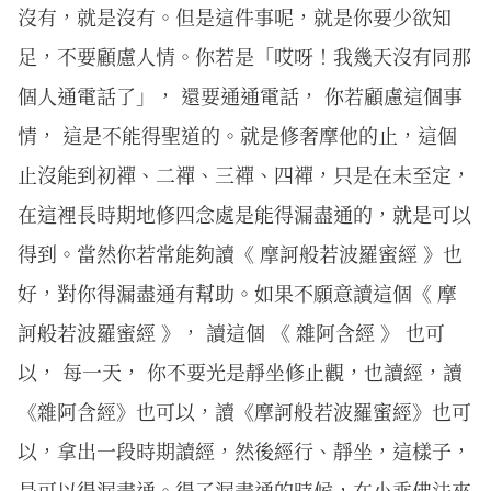
沒有，就是沒有。但是這件事呢，就是你要少欲知
足，不要顧慮人情。你若是「哎呀！我幾天沒有同那
個人通電話了」， 還要通通電話， 你若顧慮這個事
情， 這是不能得聖道的。就是修奢摩他的止，這個
止沒能到初禪、二禪、三禪、四禪，只是在未至定，
在這裡長時期地修四念處是能得漏盡通的，就是可以
得到。當然你若常能夠讀《 摩訶般若波羅蜜經 》也
好，對你得漏盡通有幫助。如果不願意讀這個《 摩
訶般若波羅蜜經 》， 讀這個 《 雜阿含經 》 也可
以， 每一天， 你不要光是靜坐修止觀，也讀經，讀
《雜阿含經》也可以，讀《摩訶般若波羅蜜經》也可
以，拿出一段時期讀經，然後經行、靜坐，這樣子，
是可以得漏盡通。得了漏盡通的時候，在小乘佛法來