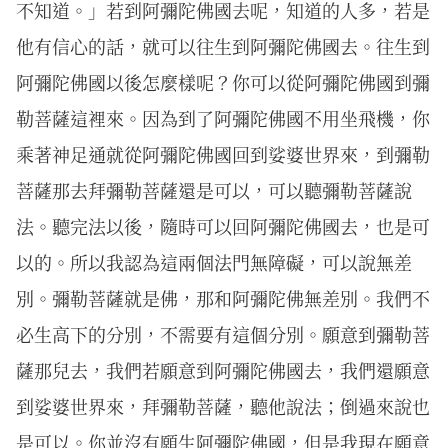
不知道。」若到阿彌陀佛國去呢，知道的人多，若是
他有信心的話，就可以往生到阿彌陀佛國去。往生到
阿彌陀佛國以後怎麼樣呢？你可以從阿彌陀佛國到彌
勒菩薩這裡來。因為到了阿彌陀佛國不用坐飛機，你
乘著神足通就從阿彌陀佛國回到娑婆世界來，到彌勒
菩薩那去拜彌勒菩薩還是可以，可以聽彌勒菩薩說
法。聽完法以後，隨時可以回阿彌陀佛國去，也是可
以的。所以我認為這兩個法門無障礙，可以說無差
別。彌勒菩薩就是佛，那和阿彌陀佛無差別。我們不
必生高下的分別，不需要有這個分別。願意到彌勒菩
薩那兒去，我們若願意到阿彌陀佛國去，我們還願意
到娑婆世界來，拜彌勒菩薩，聽他說法；倒過來說也
是可以。你並沒有願生阿彌陀佛國，但是我現在願意