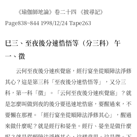
《瑜伽師地論》卷二十四 《披尋記》
Page838~844 1998/12/24 Tape263
巳三、至夜後分速悎悟等（分三科） 午
一、徵
云何至夜後分速疾覺寤，經行宴坐從順障法淨修
其心？這是第三科「至夜後分速悎悟等」，又分三
科，第一科「徵」。「云何至夜後分速疾覺寤」？就
是怎麼叫做到夜的後分要迅速地悎寤，要醒過來，不
要懶在那裡。「經行宴坐從順障法淨修其心」，醒過
來做什麼呢？就是經行和晏坐。經行、晏坐是做什麼
呢？就是從順障法淨修其心，這樣意思。這是徵。下