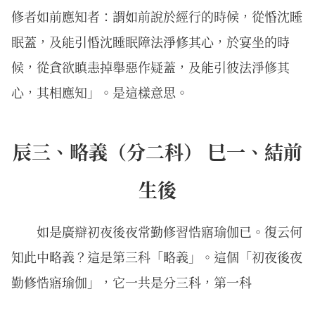
修者如前應知者：謂如前說於經行的時候，從惛沈睡
眠蓋，及能引惛沈睡眠障法淨修其心，於宴坐的時
候，從貪欲瞋恚掉舉惡作疑蓋，及能引彼法淨修其
心，其相應知」。是這樣意思。
辰三、略義（分二科） 巳一、結前
生後
如是廣辯初夜後夜常勤修習悎寤瑜伽已。復云何
知此中略義？這是第三科「略義」。這個「初夜後夜
勤修悎寤瑜伽」，它一共是分三科，第一科