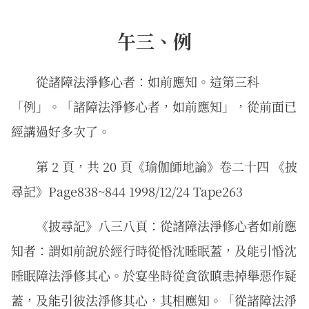
午三、例
從諸障法淨修心者：如前應知。這第三科
「例」。「諸障法淨修心者，如前應知」，從前面已
經講過好多次了。
第 2 頁，共 20 頁《瑜伽師地論》卷二十四 《披
尋記》Page838~844 1998/12/24 Tape263
《披尋記》八三八頁：從諸障法淨修心者如前應
知者：謂如前說於經行時從惛沈睡眠蓋，及能引惛沈
睡眠障法淨修其心。於宴坐時從貪欲瞋恚掉舉惡作疑
蓋，及能引彼法淨修其心，其相應知。「從諸障法淨