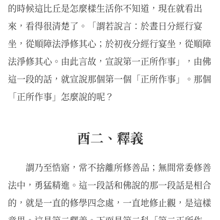
的時候這比丘是怎麼樣生活你不知道，現在就看出
來，看得很清楚了。「謂若說言：於晝日分經行宴
坐，從順障法淨修其心；於初夜分經行宴坐，從順障
法淨修其心。由此言故，宣說第一正所作事」，由佛
這一段的話，就宣說那個第一個「正所作事」。那個
「正所作事」怎麼說的呢？
酉二、釋義
謂乃至悎寤，常不捨離所修善品；無間常委修善
法中，勇猛精進。這一段話和佛說的那一段話是相合
的，就是一直的修學四念處，一直地修止觀，是這樣
意思。這是第二釋義。下面是第二科「第二正所作