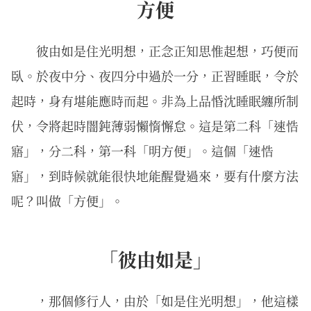
方便
彼由如是住光明想，正念正知思惟起想，巧便而
臥。於夜中分、夜四分中過於一分，正習睡眠，令於
起時，身有堪能應時而起。非為上品惛沈睡眠纏所制
伏，令將起時闇鈍薄弱懶惰懈怠。這是第二科「速悎
寤」，分二科，第一科「明方便」。這個「速悎
寤」，到時候就能很快地能醒覺過來，要有什麼方法
呢？叫做「方便」。
「彼由如是」
，那個修行人，由於「如是住光明想」，他這樣