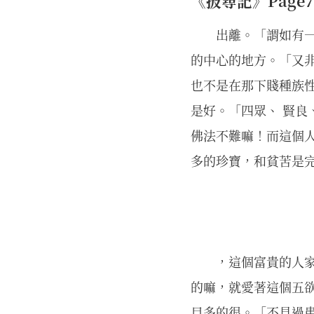
《披尋記》Page762
出離。「謂如有
的中心的地方。「又非
也不是在那下賤種族性
是好。「四眾、 賢良
佛法不難嘛！而這個人
多的珍寶，和貧苦是
，這個富貴的人
的嘛，就愛著這個五
目多的很。「不見過