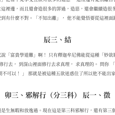
在這裡邊，而且還會造很多的罪過，造惡，還會繼續造很
到有什麼不對。「不知出離」， 他不能覺悟要從這裡面
辰三、結
以說「富貴學道難」啊！ 只有釋迦牟尼佛能從這種「妙欲
去修行去， 到深山裡面修行去求真理， 求真理的。 問你 
期不可以！ 」 那就是被這種五欲迷惑住了所以他不能出
卯三、邪解行（分三科） 辰一、徵
邊是生無暇和放逸過。現在這是第三科邪解行，還有第三