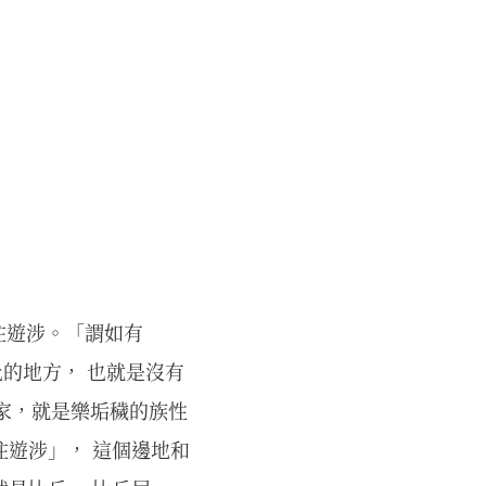
往遊涉。「謂如有
化的地方， 也就是沒有
家，就是樂垢穢的族性
往遊涉」， 這個邊地和