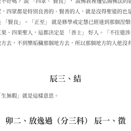
不好嗎？ 說 「四眾、 賢良」， 說佛教裡邊弘揚佛法的
眾，四眾都是特別良善的、賢善的人，就是沒得聖道的也是
 「賢良」。「正至」 就是修學戒定慧已經達到那個涅
果、四果聖人，這都決定是 「善士」 好人。「不往遊涉
地方去，不到樂垢穢那個地方去，所以那個地方的人他沒
辰三、結
「生無暇」就是這樣意思。
卯二、放逸過（分三科） 辰一、徵