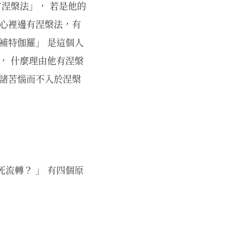
有涅槃法」， 若是他的
內心裡邊有涅槃法，有
補特伽羅」 是這個人
， 什麼理由他有涅槃
受諸苦惱而不入於涅槃
流轉？ 」 有四個原