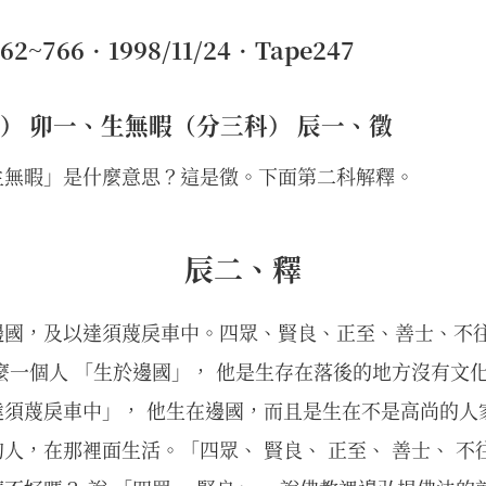
~766•1998/11/24•Tape247
） 卯一、生無暇（分三科） 辰一、徵
生無暇」是什麼意思？這是徵。下面第二科解釋。
辰二、釋
邊國，及以達須蔑戾車中。四眾、賢良、正至、善士、不
麼一個人 「生於邊國」， 他是生存在落後的地方沒有文
達須蔑戾車中」， 他生在邊國，而且是生在不是高尚的人
人，在那裡面生活。「四眾、 賢良、 正至、 善士、 不