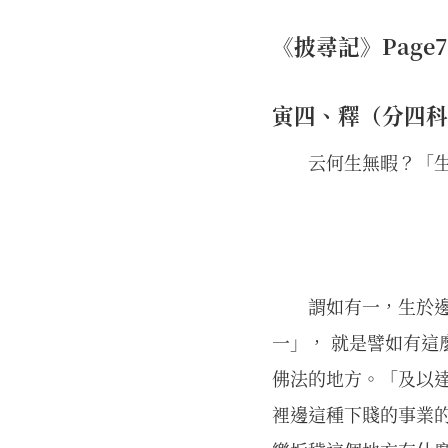
《披尋記》Page762
寅四、釋（分四科
云何生無暇？「
謂如有一，生於
一」， 就是譬如有這
佛法的地方。「及以
裡邊這種下賤的事業的