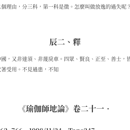
二個理由，分三科，第一科是徵。怎麼叫做放逸的過失呢
辰二、釋
中國，又非達須、非蔑戾車。四眾、賢良、正至、善士，
耽著受用。不見過患，不知
《瑜伽師地論》卷二十一•