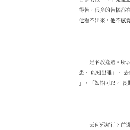
得苦，很多的苦惱都
他看不出來，他不感覺
是名放逸過。所
患、 能知出離」， 
」，「短期可以， 長
云何邪解行？前