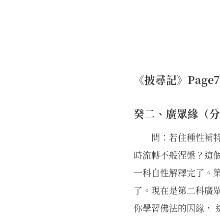
《披尋記》Page762
癸二、廣眾緣（分
問：若住種性補
時流轉不般涅槃？這
一科自性解釋完了。
了。現在是第二科廣眾
你學習佛法的因緣， 