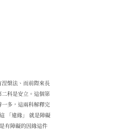
有涅槃法、而前際來長
第二科是安立。這個第
辨一多，這兩科解釋完
這 「違緣」 就是障礙
但是有障礙的因緣這件