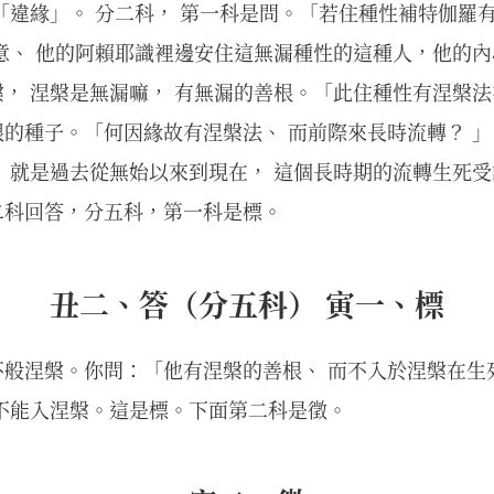
「違緣」。 分二科， 第一科是問。「若住種性補特伽羅
意、 他的阿賴耶識裡邊安住這無漏種性的這種人，他的
， 涅槃是無漏嘛， 有無漏的善根。「此住種性有涅槃法
的種子。「何因緣故有涅槃法、 而前際來長時流轉？ 」
 就是過去從無始以來到現在， 這個長時期的流轉生死
二科回答，分五科，第一科是標。
丑二、答（分五科） 寅一、標
般涅槃。你問：「他有涅槃的善根、 而不入於涅槃在生死
不能入涅槃。這是標。下面第二科是徵。