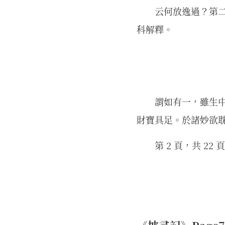
云何放逸過？第
科解釋。
謂如有一，雖生
財寶具足。於諸妙欲
第 2 頁，共 22 頁