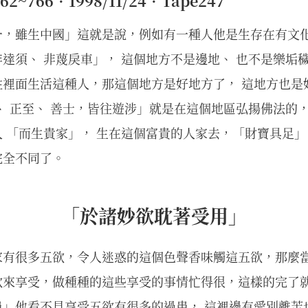
~766•1998/11/24•Tape247
一，雖生中國」這就是說，例如有一種人他是生存在有文
達須、 非蔑戾車」， 這個地方不是邊地、 也不是樂垢
裡面生活這種人，那這個地方是好地方了， 這地方也是
、 正至、 善士，皆往遊涉」就是在這個地區弘揚佛法的
 「而生貴家」， 生在這個富貴的人家去，「財寶具足」
完全不同了。
「於諸妙欲耽著受用」
家有很多五欲，令人迷惑的這個色聲香味觸這五欲，那麼
欲來享受，做種種的這些享受的事情忙得很，這樣的完了
患」他看不見享受五欲有很多的過患， 這裡邊有愛別離苦