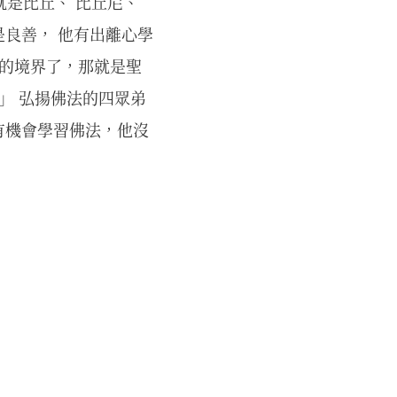
就是比丘、 比丘尼、
良善， 他有出離心學
槃的境界了，那就是聖
」 弘揚佛法的四眾弟
有機會學習佛法，他沒