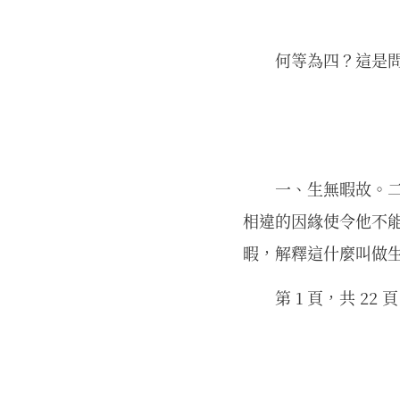
何等為四？這是
一、生無暇故。
相違的因緣使令他不
暇，解釋這什麼叫做
第 1 頁，共 22 頁