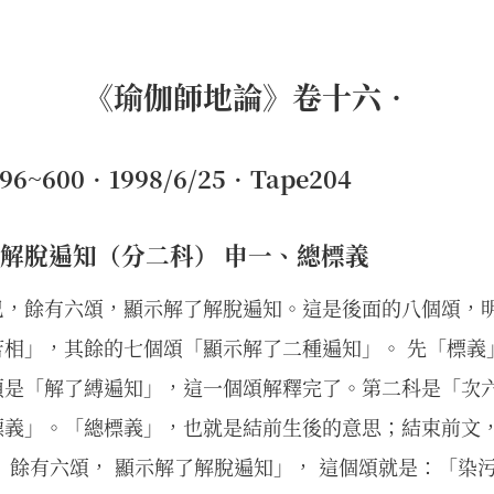
《瑜伽師地論》卷十六•
~600•1998/6/25•Tape204
解脫遍知（分二科） 申一、總標義
已，餘有六頌，顯示解了解脫遍知。這是後面的八個頌，
苦相」，其餘的七個頌「顯示解了二種遍知」。 先「標義
頌是「解了縛遍知」，這一個頌解釋完了。第二科是「次
標義」。「總標義」，也就是結前生後的意思；結束前文
 餘有六頌， 顯示解了解脫遍知」， 這個頌就是：「染