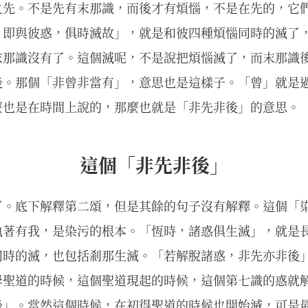
之先。不是先有末那識，而後才有煩惱，不是在先的，它
：即與彼惑，俱時滅故」，就是和彼四種煩惱同時的滅了
末那識沒有了。這個滅呢，不是說把煩惱滅了，而末那識
後。那個「非曾非當有」，意思也是這樣子。「曾」就是
麼也是在時間上說的，那麼也就是「非先非後」的意思。
這個「非先非後」
了。底下解釋第二頌，但是其餘的句子沒有解釋。這個「
執著有我，是染污的根本。「恆時，諸惑俱生滅」，就是
同時的滅，也包括剎那生滅。「若解脫諸惑，非先亦非後
學聖道的時候，這個聖道現起的時候，這個第七識的惑就
後」。當然這個時候，在初得聖道的時候也開始滅，可是