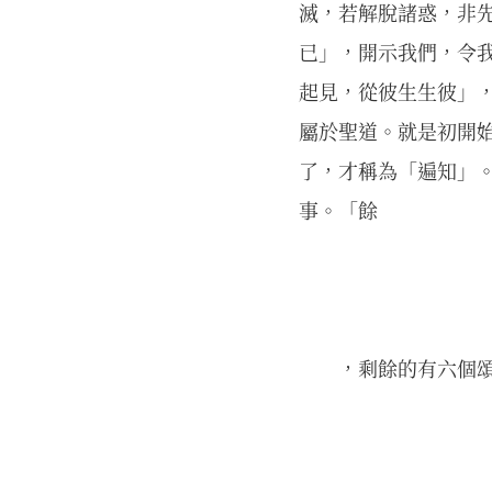
滅，若解脫諸惑，非
已」，開示我們，令
起見，從彼生生彼」
屬於聖道。就是初開
了，才稱為「遍知」
事。「餘
，剩餘的有六個