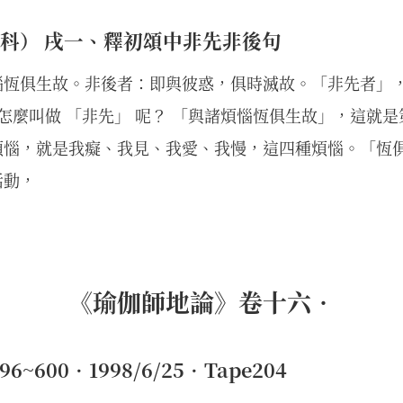
科） 戌一、釋初頌中非先非後句
惱恆俱生故。非後者：即與彼惑，俱時滅故。「非先者」，
 怎麼叫做 「非先」 呢？ 「與諸煩惱恆俱生故」，這就
煩惱，就是我癡、我見、我愛、我慢，這四種煩惱。「恆
活動，
《瑜伽師地論》卷十六•
~600•1998/6/25•Tape204