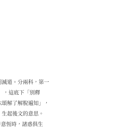
明滅道。分兩科，第一
」，這底下「別釋
六頌解了解脫遍知」，
，生起後文的意思。
污意恆時，諸惑俱生