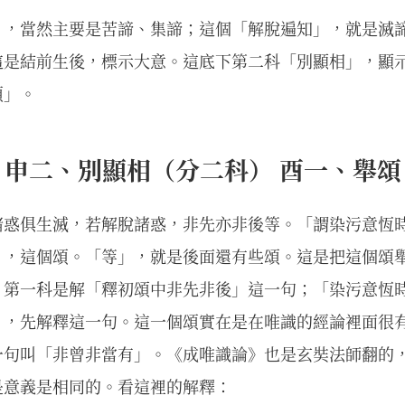
」，當然主要是苦諦、集諦；這個「解脫遍知」，就是滅
這是結前生後，標示大意。這底下第二科「別顯相」，顯
頌」。
申二、別顯相（分二科） 酉一、舉頌
諸惑俱生滅，若解脫諸惑，非先亦非後等。「謂染污意恆
」，這個頌。「等」，就是後面還有些頌。這是把這個頌
，第一科是解「釋初頌中非先非後」這一句；「染污意恆
」，先解釋這一句。這一個頌實在是在唯識的經論裡面很
一句叫「非曾非當有」。《成唯識論》也是玄奘法師翻的
是意義是相同的。看這裡的解釋：