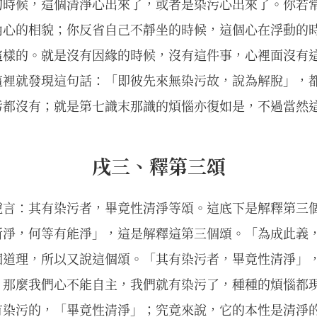
的時候，這個清淨心出來了，或者是染污心出來了。你若
內心的相貌；你反省自己不靜坐的時候，這個心在浮動的
這樣的。就是沒有因緣的時候，沒有這件事，心裡面沒有
這裡就發現這句話：「即彼先來無染污故，說為解脫」，
污都沒有；就是第七識末那識的煩惱亦復如是，不過當然
戌三、釋第三頌
說言：其有染污者，畢竟性清淨等頌。這底下是解釋第三
所淨，何等有能淨」，這是解釋這第三個頌。「為成此義
個道理，所以又說這個頌。「其有染污者，畢竟性清淨」
，那麼我們心不能自主，我們就有染污了，種種的煩惱都
有染污的，「畢竟性清淨」；究竟來說，它的本性是清淨