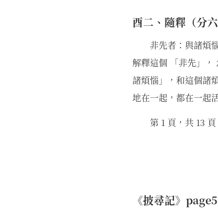
酉二、隨釋（分六
非先者：與諸煩
解釋這個 「非先」，
諸煩惱」，和這個諸
地在一起，都在一起
第 1 頁，共 13 頁
《披尋記》page596