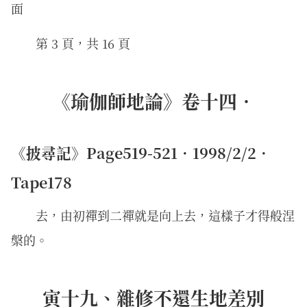
面
第 3 頁，共 16 頁
《瑜伽師地論》卷十四．
《披尋記》Page519-521．1998/2/2．
Tape178
去，由初禪到二禪就是向上去，這樣子才得般涅
槃的。
寅十九、雜修不還生地差別