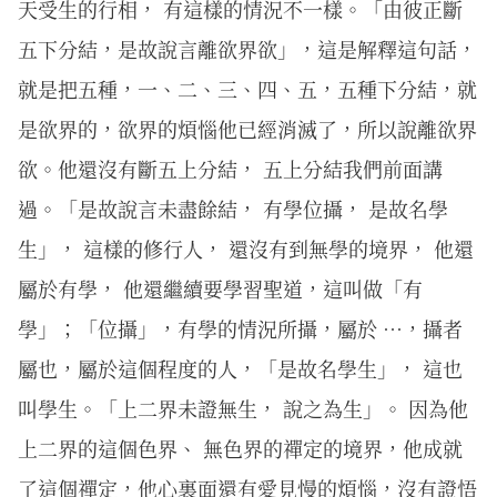
天受生的行相， 有這樣的情況不一樣。「由彼正斷
五下分結，是故說言離欲界欲」，這是解釋這句話，
就是把五種，一、二、三、四、五，五種下分結，就
是欲界的，欲界的煩惱他已經消滅了，所以說離欲界
欲。他還沒有斷五上分結， 五上分結我們前面講
過。「是故說言未盡餘結， 有學位攝， 是故名學
生」， 這樣的修行人， 還沒有到無學的境界， 他還
屬於有學， 他還繼續要學習聖道，這叫做「有
學」；「位攝」，有學的情況所攝，屬於 …，攝者
屬也，屬於這個程度的人，「是故名學生」， 這也
叫學生。「上二界未證無生， 說之為生」。 因為他
上二界的這個色界、 無色界的禪定的境界，他成就
了這個禪定，他心裏面還有愛見慢的煩惱，沒有證悟