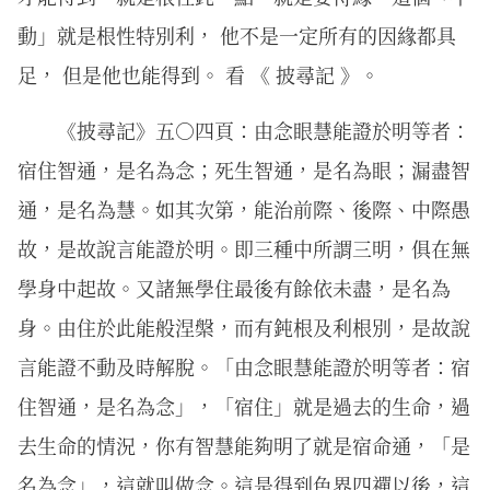
動」就是根性特別利， 他不是一定所有的因緣都具
足， 但是他也能得到。 看 《 披尋記 》。
《披尋記》五○四頁：由念眼慧能證於明等者：
宿住智通，是名為念；死生智通，是名為眼；漏盡智
通，是名為慧。如其次第，能治前際、後際、中際愚
故，是故說言能證於明。即三種中所謂三明，俱在無
學身中起故。又諸無學住最後有餘依未盡，是名為
身。由住於此能般涅槃，而有鈍根及利根別，是故說
言能證不動及時解脫。「由念眼慧能證於明等者：宿
住智通，是名為念」，「宿住」就是過去的生命，過
去生命的情況，你有智慧能夠明了就是宿命通，「是
名為念」，這就叫做念。這是得到色界四禪以後，這