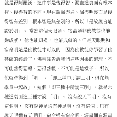
就是得阿羅漢，這件事是後得智，漏盡通裏面有根本
智、後得智的不同。現在說漏盡通、漏盡明裏面是後
得智有差別，根本智是無差別的，所以「是故說言能
證於明」。 當然這個天眼通、 宿命通非佛教徒也能
夠成就， 他也能知道， 也能成就的。但是天眼明和
宿命明這是佛教徒才可以的，因為佛教徒你學習了佛
菩薩的經論了，佛菩薩告訴我們這些因果的道理，不
可能善得惡報、惡得善報，不可能是這樣子， 所以
他就會得到 「明」。「即三種中所謂三明，俱在無
學身中起故」，這個「即三種中所謂三明」，就是六
種通裏面這三種才說 「明」。 沒有說天耳明， 沒有
這個明， 沒有說神足通有神足明，沒有這個；只有
說天眼通有天眼明，宿命通有宿命明，漏盡通有漏盡