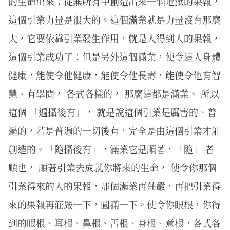
的生命出來；從無所有中創造出來一個地獄的果報，
這個引業力量是很大的。這個滿業就是力量沒有那麼
大，它要依靠引業發生作用，就是人得到人的果報，
這個引業成功了；但是另外這個滿業，使令這人身體
健康，能使令他健康，能使令他長壽，能使令他有智
慧、有學問， 各式各樣的， 那麼這都是滿業。 所以
這個 「遍攝後有」， 就是說這個引業是厲害的、普
遍的，若是普遍的一切後有，完全是由這個引業才能
創造的。「隨攝後有」，滿業它是順著，「隨」 者
順也， 順著引業去成就你將來的生命， 使令你那個
引業得來的人的果報，那個滿業再莊嚴，再把引業得
來的果報再莊嚴一下，圓滿一下。使令你眼根，你得
到的眼根、耳根、鼻根、舌根、身根、意根，各式各