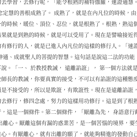
去學習，去修行呢，「能令根熟的補特伽羅，速證通慧。
念定慧的善根成熟了。 成熟了，就是在內凡位的時候，
一的時候，暖位、頂位、忍位，就是根熟了。根熟，熟這
結果就是到熟的時候，就是可以受用了。現在是譬喻接近
的有修行的人，就是已進入內凡位的這樣的修行人。「速證
了神通、成就聖人的菩提的智慧。這句話是說這二法的功能
說。「一、 於教授教誡， 遠離諂誑」， 第一個方法就
於師長的教誡，你要真實的接受，不可以有諂誑的這種態
面是不接受的，所以是欺誑，有欺誑性。現在是遠離諂誑
的去修行，修四念處，努力的這樣用功修行。這是到了根
，這是一個條件。第二個條件，「厭離為先， 身語意行離
有出離心。厭離這個有漏的惑業苦，是一個苦惱的境界，要
離心。有厭離心，就有出離的願了，就能夠精進的發動自