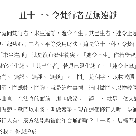
丑十一、令梵行者互無違諍
一處同梵行者，未生違諍，遮令不生；其已生者，速令止
轉互起慈心；二者、平等受用財法。這是第十一科，令梵
「未生違諍」 就是沒有發生衝突，「遮令不生」你若學習
礙它不生起。「其已生者」若是已經生起了，「速令止息
鬥、 無訟、 無諍、 無競」。「鬥」 這個字， 以物較勝
鬥酒，鬥蟋蟀，鬥牌，就是這些事情，這叫做鬥。以物較
非曲直，在法官的面前，那叫做訟。「諍」， 就是二個人
叫做競。戰鬥以求勝，叫做競爭。現在這個修行人呢，是
行人有什麼方法能夠彼此和合無諍呢？「一者、 展轉互
於我； 你慈愍於