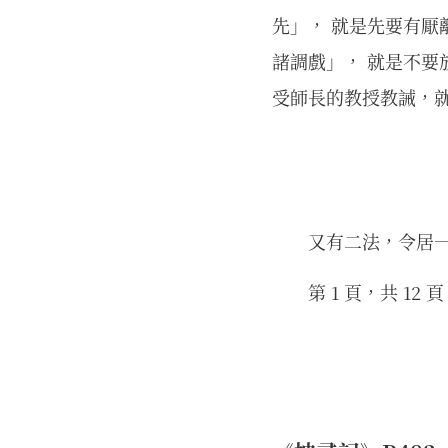
先」， 就是先要有厭
諸調戲」， 就是不
受師長的教授教誡，
又有二法，令居
第 1 頁，共 12 頁