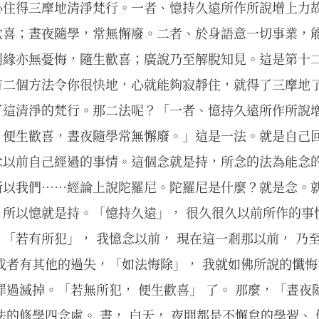
心住得三摩地清淨梵行。一者、憶持久遠所作所說增上力
歡喜；晝夜隨學，常無懈廢。二者、於身語意一切事業，
因緣亦無憂悔，隨生歡喜；廣說乃至解脫知見。這是第十
有二個方法令你很快地，心就能夠寂靜住，就得了三摩地
了這清淨的梵行。那二法呢？「一者、憶持久遠所作所說
，便生歡喜，晝夜隨學常無懈廢。」這是一法。就是自己
念以前自己經過的事情。這個念就是持，所念的法為能念
所以我們……經論上說陀羅尼。陀羅尼是什麼？就是念。
所以憶就是持。「憶持久遠」， 很久很久以前所作的事情
「若有所犯」， 我憶念以前， 現在這一剎那以前， 乃
或者有其他的過失，「如法悔除」， 我就如佛所說的懺悔
罪過滅掉。「若無所犯， 便生歡喜」 了。 那麼，「晝夜
法的修學四念處。 晝， 白天， 夜間都是不懈怠的學習、