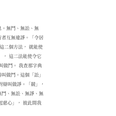
息。無鬥、無訟、無
行者互無違諍。「令居
這二個方法， 就能使
」， 這二法能使令它
叫做鬥。 我查那字典
勝叫做鬥。這個「訟」
對辯叫做諍。「競」，
無鬥、無訟、無諍、無
起慈心」， 彼此間我