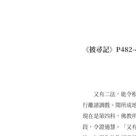
《披尋記》P482-48
又有二法，能令
行離諸調戲。聞所成
現在是第四科，佛教
段，令證通慧。「又