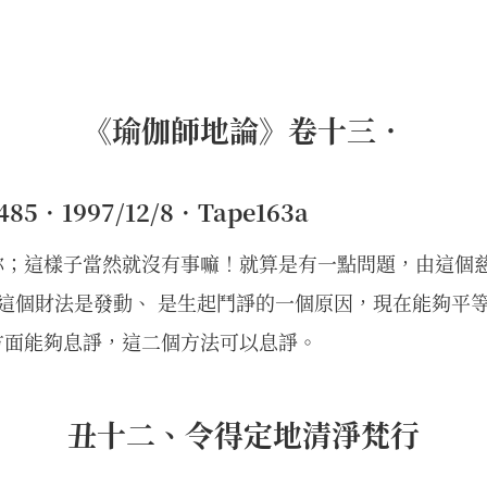
《瑜伽師地論》卷十三．
5．1997/12/8．Tape163a
你；這樣子當然就沒有事嘛！就算是有一點問題，由這個
 這個財法是發動、 是生起鬥諍的一個原因，現在能夠平
方面能夠息諍，這二個方法可以息諍。
丑十二、令得定地清淨梵行