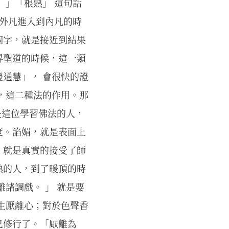
 」「根熟」 這句話
由外凡進入到內凡的時
個字，就是接近到結果
得聖道的時候，這一類
通慧」， 會很快的證
，這二種法的作用。那
是這位學習佛法的人，
度。諂媚，就是表面上
，就是真實的接受了師
熟的人，到了暖頂的時
諸調戲。 」 就是要
生厭離心；對於色聲香
己修行了。「厭離為