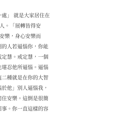
處」 就是大家居住在
的人。「展轉皆得安
得安樂，身心安樂而
別的人若逼惱你，你能
戒定慧。戒定慧，一個
能堪忍他所逼惱。逼惱
這二種就是在你的大智
惱於他」別人逼惱我，
同住安樂。這倒是很簡
回事。你一直這樣的容