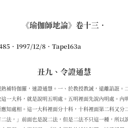
《瑜伽師地論》卷十三．
5．1997/12/8．Tape163a
丑九、令證通慧
根熟補特伽羅，速證通慧。一、於教授教誡，遠離諂誑。
地這一大科，就是說明五明處。五明裡面先說內明處。內
所應知處相。這一大科裡面分十科，十科裡面第二科又分
有二法，」前面也是說二法，但是二法不只這一種，所以