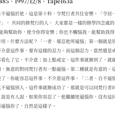
5．1997/12/8．Tape163a
自不逼惱於他。這是第十科，令梵行者共住安樂。「令居一
」， 共同的修梵行的人， 大家都是一樣的修學四念處
我能夠幫助你，使令你得安樂；你也不觸惱我，能幫助我
作用。什麼方法呢？「一者、堪忍他所逼惱」第一個就是
不介意這件事，要有這樣的忍力。而這個忍力，當然還是
事看化了它，不介意；加上點戒定，這件事就辦到了，就
的，無意的對同梵行者有一點逼惱。第二種就是有意的。
破了，你能容忍這件事，不介意這件事。「二者、自不逼
己不逼惱別人。這件事就辦成功了，那就是可以同梵行者
。說是有人說，如果你容忍了，他繼續地逼惱你，沒有這
再逼惱你了，自然是這樣子。