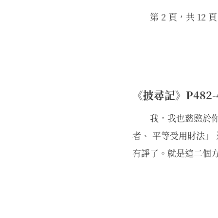
第 2 頁，共 12 頁
《披尋記》P482-48
我，我也慈愍於
者、 平等受用財法」
有諍了。就是這二個