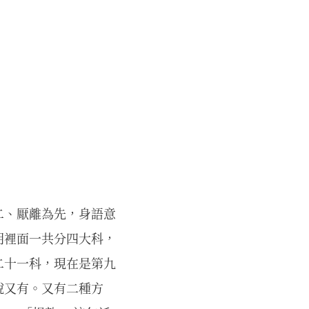
二、厭離為先，身語意
明裡面一共分四大科，
二十一科，現在是第九
說又有。又有二種方