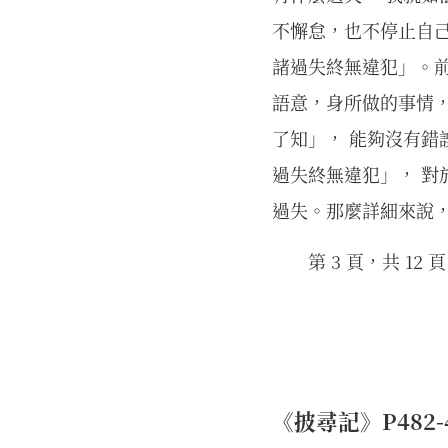
不懈怠，也不停止自己
諸過失終無違犯」。
語意，身所做的事情，
了知」， 能夠沒有錯
過失終無違犯」， 
過失。那麼詳細來說，
第 3 頁，共 12 頁
《披尋記》P482-48