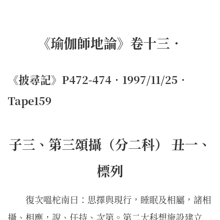
《瑜伽師地論》卷十三．
《披尋記》P472-474．1997/11/25．
Tape159
子三、第三頌攝（分二科） 丑一、
標列
復次嗢柁南曰：思擇與現行，睡眠及相屬，諸相
攝、相應，說、任持、次第。第二大科想施設建立