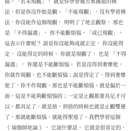
做。「若未現觀」， 就是你學習過苦集滅道的佛
法，但是你沒作如是觀。「不能現觀」，沒有學習佛
法，你沒能作這個現觀， 明明了了地去觀察， 那也
是 「不得漏盡」， 你不能斷煩惱。「或已現觀」，
這表示什麼呢？ 說是你沒能夠成就正定， 你沒能得
定， 沒能得定的時候， 你就是現觀了， 也是 「不得
漏盡」， 你還是不能斷煩惱。 若是沒得到奢摩他，
你就作現觀，也不能斷煩惱；說是得定了，得到奢摩
他了，你不作現觀，那也是不能斷煩惱。就是偏於一
面，這是不能夠斷煩惱的；一定是止觀都要具足才可
以。都具足了，就是捨，到捨的時候也就是止觀雙運
了，那就能斷煩惱，就能得聖道了。我們學習這個
《 瑜伽師地論 》， 它說什麼話， 它就是很肯定的、