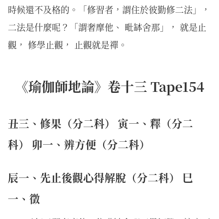
時候還不及格的。「修習者，謂住於彼勤修二法」，
二法是什麼呢？「謂奢摩他、 毗缽舍那」， 就是止
觀， 修學止觀， 止觀就是禪。
《瑜伽師地論》卷十三 Tape154
丑三、修果（分二科） 寅一、釋（分二
科） 卯一、辨方便（分二科）
辰一、先止後觀心得解脫（分二科） 巳
一、徵