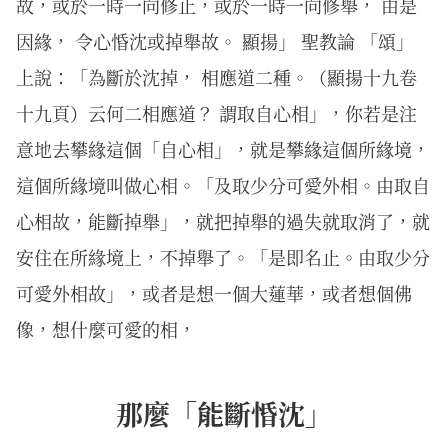
故，或於一時一向修止，或於一時一向修舉， 由是
因緣， 令心惛沈或掉舉故。 顯揚」 聖教論 「頌」
上說：「為斷於沈掉， 相應道二種。（顯揚十九卷
十九頁）云何二相應道？ 謂取自心相」，你若是注
意地去攀緣這個「自心相」，就是攀緣這個所緣境，
這個所緣境叫做心相。「及取少分可愛外相。由取自
心相故，能斷掉舉」，就把掉舉的過失就取消了，就
安住在所緣境上，不掉舉了。「是即名止。由取少分
可愛外相故」，或者是想一個大蓮華，或者想個佛
像，想什麼可愛的相，
那麼「能斷惛沈」