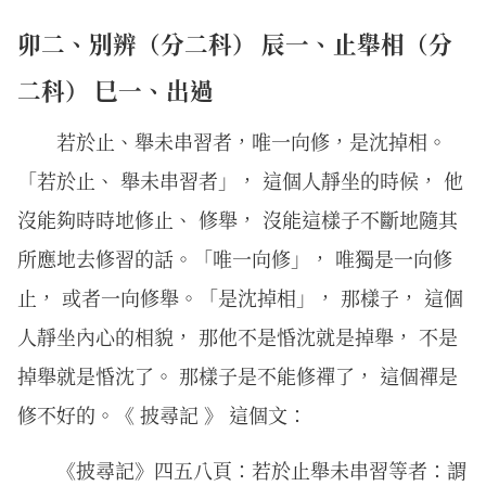
卯二、別辨（分二科） 辰一、止舉相（分
二科） 巳一、出過
若於止、舉未串習者，唯一向修，是沈掉相。
「若於止、 舉未串習者」， 這個人靜坐的時候， 他
沒能夠時時地修止、 修舉， 沒能這樣子不斷地隨其
所應地去修習的話。「唯一向修」， 唯獨是一向修
止， 或者一向修舉。「是沈掉相」， 那樣子， 這個
人靜坐內心的相貌， 那他不是惛沈就是掉舉， 不是
掉舉就是惛沈了。 那樣子是不能修禪了， 這個禪是
修不好的。《 披尋記 》 這個文：
《披尋記》四五八頁：若於止舉未串習等者：謂