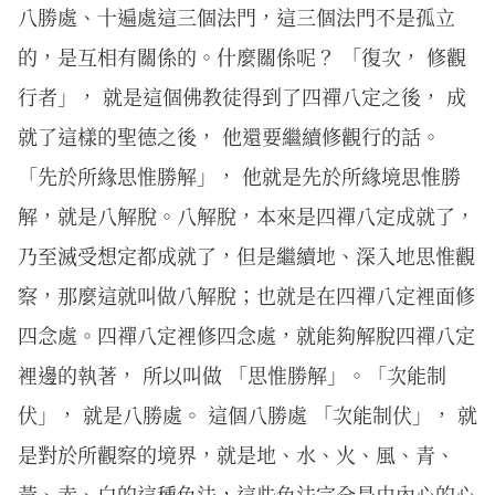
八勝處、十遍處這三個法門，這三個法門不是孤立
的，是互相有關係的。什麼關係呢？ 「復次， 修觀
行者」， 就是這個佛教徒得到了四禪八定之後， 成
就了這樣的聖德之後， 他還要繼續修觀行的話。
「先於所緣思惟勝解」， 他就是先於所緣境思惟勝
解，就是八解脫。八解脫，本來是四禪八定成就了，
乃至滅受想定都成就了，但是繼續地、深入地思惟觀
察，那麼這就叫做八解脫；也就是在四禪八定裡面修
四念處。四禪八定裡修四念處，就能夠解脫四禪八定
裡邊的執著， 所以叫做 「思惟勝解」。「次能制
伏」， 就是八勝處。 這個八勝處 「次能制伏」， 就
是對於所觀察的境界，就是地、水、火、風、青、
黃、赤、白的這種色法，這些色法完全是由內心的心