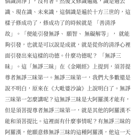
個識清淨了，沒有著。然後又修識遍處，識是過去
識、現在識、未來識，這個識是遍於十方三世的，這
樣子修成功了，修成功了的時候就是 「善清淨
故」。「便能引發無諍、 願智、 無礙解等」， 就能
夠引發，也就是可以說是成就，就是從你的清淨心裡
面引發出來這樣的功德。什麼功德呢？ 「無諍三
昧」。這「無諍三昧」在《金剛經》上提到，須菩提
尊者無諍三昧第一。無諍三昧第一，我們大多數還是
說不明白，原來在《大毗婆沙論》上說明白了。無諍
三昧第一怎麼講呢？這無諍三昧是大阿羅漢才能有，
但是須菩提尊者無諍三昧第一，就是其他的阿羅漢不
能和須菩提比。這裡面有什麼事情呢？有無諍三昧的
阿羅漢，他願意修無諍三昧的這種阿羅漢，他這一天