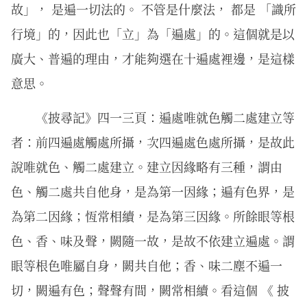
故」， 是遍一切法的。 不管是什麼法， 都是 「識所
行境」的，因此也「立」為「遍處」的。這個就是以
廣大、普遍的理由，才能夠選在十遍處裡邊，是這樣
意思。
《披尋記》四一三頁：遍處唯就色觸二處建立等
者：前四遍處觸處所攝，次四遍處色處所攝，是故此
說唯就色、觸二處建立。建立因緣略有三種，謂由
色、觸二處共自他身，是為第一因緣；遍有色界，是
為第二因緣；恆常相續，是為第三因緣。所餘眼等根
色、香、味及聲，闕隨一故，是故不依建立遍處。謂
眼等根色唯屬自身，闕共自他；香、味二塵不遍一
切，闕遍有色；聲聲有間，闕常相續。看這個 《 披