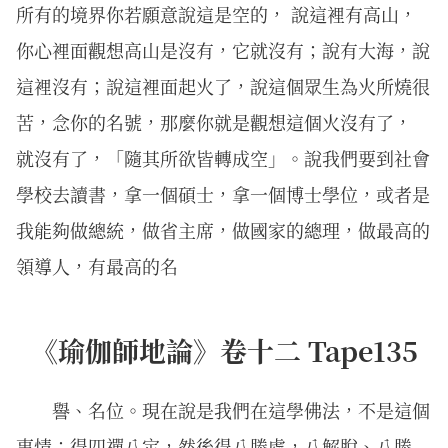
所有的境界你若願意說這是空的， 說這裡有高山，
你心裡面觀想高山是沒有，它就沒有；說有大海，說
這裡沒有；說這裡面起火了，說這個眾生為火所燒很
苦，念你的名號，那麼你就是觀想這個火沒有了，
就沒有了，「隨其所欲皆轉成空」。說我們要到社會
學校去讀書，拿一個碩士，拿一個博士學位，或者是
我能夠做總統，做省主席，做國家的總理，做最高的
領導人，有最高的名
《瑜伽師地論》卷十二 Tape135
譽、名位。現在說是我們在這學佛法，不是這個
事情；得四禪八定，然後得八勝處，八解脫、八勝