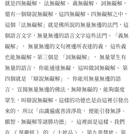
就是四無礙解， 法無礙解、 義無礙解、 詞無礙解，
還有一個辯說無礙解，這四無礙解。四無礙解之中，
這個「法無礙解」就是佛所說的無量無邊的法門，這
個語言文字，無量無邊的語言文字這些法門。「義無
礙解」， 無量無邊的文句裡邊所表達的義， 這些義
也能無礙解。第三個是 「詞無礙解」， 無量眾生有
無量的語言， 你能通達無礙， 這叫做詞無礙解。 第
四個就是 「辯說無礙解」， 你能用無量無邊的語
言， 宣揚無量無邊的佛法，無障無礙的，能夠廣度
眾生，叫辯說無礙解。這樣的功德也是由這裡引發出
來的， 所以「由識遍處善清淨故， 便能引發無諍、
願智、無礙解等諸勝功德」， 這裡面是這樣。我們
在 《 華嚴經 》 的 〈 十地品 〉， 第九善慧地、 第