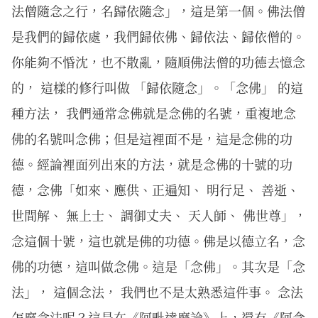
法僧隨念之行，名歸依隨念」，這是第一個。佛法僧
是我們的歸依處，我們歸依佛、歸依法、歸依僧的。
你能夠不惛沈，也不散亂，隨順佛法僧的功德去憶念
的， 這樣的修行叫做 「歸依隨念」。「念佛」 的這
種方法， 我們通常念佛就是念佛的名號，重複地念
佛的名號叫念佛；但是這裡面不是，這是念佛的功
德。經論裡面列出來的方法，就是念佛的十號的功
德，念佛「如來、應供、正遍知、 明行足、 善逝、
世間解、 無上士、 調御丈夫、 天人師、 佛世尊」，
念這個十號，這也就是佛的功德。佛是以德立名，念
佛的功德，這叫做念佛。這是「念佛」。其次是「念
法」， 這個念法， 我們也不是太熟悉這件事。 念法
怎麼念法呢？這是在《阿毗達磨論》上，還有《阿含