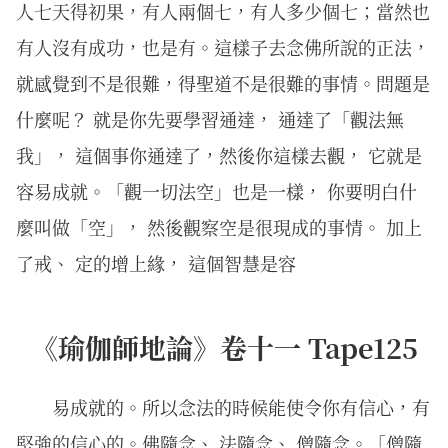
人七天得初果，有人兩個七，有人多少個七；當然也
有人沒有成功，也是有。這樣子去念佛所說的正法，
就感覺到不是很難，得聖道不是很難的事情。問題是
什麼呢？ 就是你先要學習通達， 通達了「觀法無
我」， 這個事你通達了，然後你這樣去觀， 它就是
容易成就。「觀一切法空」也是一樣， 你要明白什
麼叫做「空」， 然後觀察空是很現成的事情。 加上
了戒、 定的增上緣， 這個智慧是容
《瑜伽師地論》卷十一 Tape125
易成就的。所以念法的時候能使令你有信心，有
堅強的信心的。佛隨念、 法隨念、 僧隨念。「僧隨