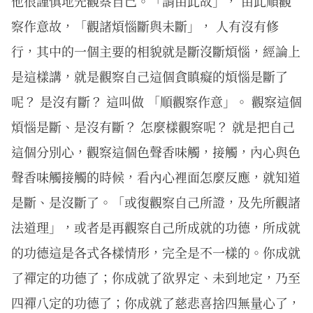
他很謹慎地先觀察自己。「謂由此故」， 由此順觀
察作意故，「觀諸煩惱斷與未斷」， 人有沒有修
行，其中的一個主要的相貌就是斷沒斷煩惱，經論上
是這樣講，就是觀察自己這個貪瞋癡的煩惱是斷了
呢？ 是沒有斷？ 這叫做 「順觀察作意」。 觀察這個
煩惱是斷、是沒有斷？ 怎麼樣觀察呢？ 就是把自己
這個分別心，觀察這個色聲香味觸，接觸，內心與色
聲香味觸接觸的時候，看內心裡面怎麼反應，就知道
是斷、是沒斷了。「或復觀察自己所證，及先所觀諸
法道理」，或者是再觀察自己所成就的功德，所成就
的功德這是各式各樣情形，完全是不一樣的。你成就
了禪定的功德了；你成就了欲界定、未到地定，乃至
四禪八定的功德了；你成就了慈悲喜捨四無量心了，