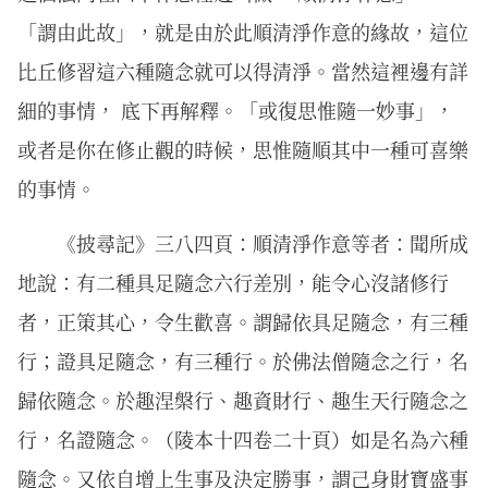
「謂由此故」，就是由於此順清淨作意的緣故，這位
比丘修習這六種隨念就可以得清淨。當然這裡邊有詳
細的事情， 底下再解釋。「或復思惟隨一妙事」，
或者是你在修止觀的時候，思惟隨順其中一種可喜樂
的事情。
《披尋記》三八四頁：順清淨作意等者：聞所成
地說：有二種具足隨念六行差別，能令心沒諸修行
者，正策其心，令生歡喜。謂歸依具足隨念，有三種
行；證具足隨念，有三種行。於佛法僧隨念之行，名
歸依隨念。於趣涅槃行、趣資財行、趣生天行隨念之
行，名證隨念。（陵本十四卷二十頁）如是名為六種
隨念。又依自增上生事及決定勝事，謂己身財寶盛事