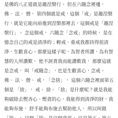
是佛的八正道就是趣涅槃行。 但在六隨念裡邊，
佛、 法、 僧， 第四個就是戒，這個「戒」是趣涅槃
行，就是它能向前進到涅槃那裡去，這個戒是「趣涅
槃行」。 念這個戒， 六隨念「念戒」的時候， 是在
憶念自己的戒是清淨的；輕戒、重戒我都持得很清
淨，生歡喜心。那麼這樣子呢，為智者所讚，為有智
慧的人所讚歎， 他不訶責我而能讚歎我， 那麼這就
是念戒， 叫「戒隨念」，也是生歡喜心，念戒。
佛、 法、 僧、 戒，「念捨」， 這個六隨念裡面第五
個是 「捨」， 戒、 捨。「捨」是什麼呢？就是我能
夠破除去慳吝心、慳貪的心，我能得到清淨的財，我
能夠布施， 舒手能夠布施去幫助他人， 所以叫做
「捨」， 這個「捨」是這個意思， 這是第五。第六