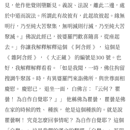
見，他作他覺則墮斷見。義說、法說，離此二邊，處
於中道而說法。所謂此有故彼有，此起故彼起。緣無
明行，乃至純大苦聚集，無明滅則行滅，乃至純大苦
聚滅。』佛說此經已，彼婆羅門歡喜隨喜，從座起
去。」你讓我解釋解釋這個 《 阿含經 》， 這個是
《 雜阿含經 》，《 大正藏 》 的編號是300 號。也
好，我解釋解釋看看。「如是我聞，一時，佛住拘留
搜調牛聚落。時，有異婆羅門來詣佛所，與世尊面相
慶慰。 慶慰已， 退坐一面， 白佛言：『云何？ 瞿
曇！ 為自作自覺耶？ 』」 他稱佛為瞿曇， 瞿曇是佛
在家的時候的姓、 種族， 他是這個種族的。就是說
瞿曇啊！ 究竟怎麼回事情呢？ 為自作自覺耶？ 這個