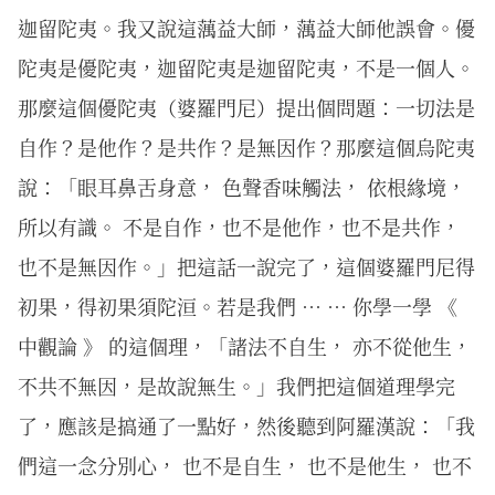
迦留陀夷。我又說這蕅益大師，蕅益大師他誤會。優
陀夷是優陀夷，迦留陀夷是迦留陀夷，不是一個人。
那麼這個優陀夷（婆羅門尼）提出個問題：一切法是
自作？是他作？是共作？是無因作？那麼這個烏陀夷
說：「眼耳鼻舌身意， 色聲香味觸法， 依根緣境，
所以有識。 不是自作，也不是他作，也不是共作，
也不是無因作。」把這話一說完了，這個婆羅門尼得
初果，得初果須陀洹。若是我們 … … 你學一學 《
中觀論 》 的這個理，「諸法不自生， 亦不從他生，
不共不無因，是故說無生。」我們把這個道理學完
了，應該是搞通了一點好，然後聽到阿羅漢說：「我
們這一念分別心， 也不是自生， 也不是他生， 也不