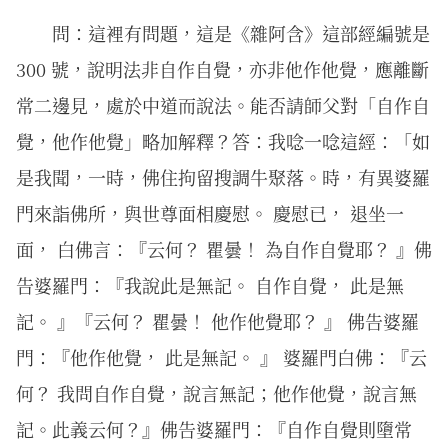
問：這裡有問題，這是《雜阿含》這部經編號是
300 號，說明法非自作自覺，亦非他作他覺，應離斷
常二邊見，處於中道而說法。能否請師父對「自作自
覺，他作他覺」略加解釋？答：我唸一唸這經：「如
是我聞，一時，佛住拘留搜調牛聚落。時，有異婆羅
門來詣佛所，與世尊面相慶慰。 慶慰已， 退坐一
面， 白佛言：『云何？ 瞿曇！ 為自作自覺耶？ 』佛
告婆羅門：『我說此是無記。 自作自覺， 此是無
記。 』『云何？ 瞿曇！ 他作他覺耶？ 』 佛告婆羅
門：『他作他覺， 此是無記。 』 婆羅門白佛：『云
何？ 我問自作自覺，說言無記；他作他覺，說言無
記。此義云何？』佛告婆羅門：『自作自覺則墮常