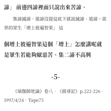
諦」 前邊四諦裡面只說出來苦諦、
集諦滅諦、道諦沒提這底下就說滅諦、道諦。欲
界的眾生「增上彼遍智果」 這
個增上彼遍智果這個「增上」怎麼講呢就
是眾生若能夠厭惡苦、集二諦不高興
-5-
《瑜伽師地論》卷八．《披尋記》p.222-226．
1997/4/24‧Tape75