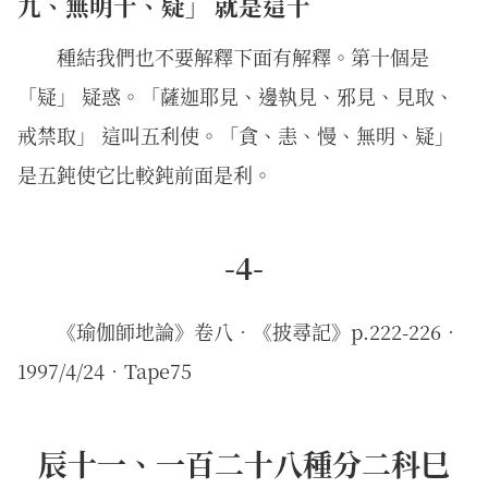
九、無明十、疑」 就是這十
種結我們也不要解釋下面有解釋。第十個是
「疑」 疑惑。「薩迦耶見、邊執見、邪見、見取、
戒禁取」 這叫五利使。「貪、恚、慢、無明、疑」
是五鈍使它比較鈍前面是利。
-4-
《瑜伽師地論》卷八．《披尋記》p.222-226．
1997/4/24‧Tape75
辰十一、一百二十八種分二科巳