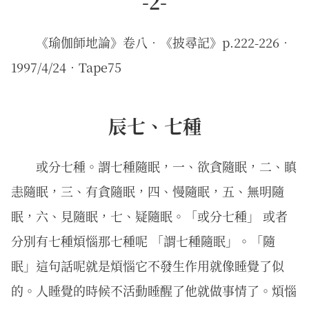
-2-
《瑜伽師地論》卷八．《披尋記》p.222-226．
1997/4/24‧Tape75
辰七、七種
或分七種。謂七種隨眠，一、欲貪隨眠，二、瞋
恚隨眠，三、有貪隨眠，四、慢隨眠，五、無明隨
眠，六、見隨眠，七、疑隨眠。「或分七種」 或者
分別有七種煩惱那七種呢 「謂七種隨眠」。「隨
眠」這句話呢就是煩惱它不發生作用就像睡覺了似
的。人睡覺的時候不活動睡醒了他就做事情了。煩惱