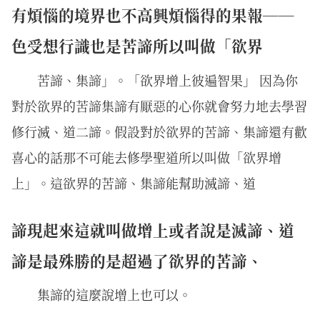
有煩惱的境界也不高興煩惱得的果報──
色受想行識也是苦諦所以叫做「欲界
苦諦、集諦」。「欲界增上彼遍智果」 因為你
對於欲界的苦諦集諦有厭惡的心你就會努力地去學習
修行滅、道二諦。假設對於欲界的苦諦、集諦還有歡
喜心的話那不可能去修學聖道所以叫做「欲界增
上」。這欲界的苦諦、集諦能幫助滅諦、道
諦現起來這就叫做增上或者說是滅諦、道
諦是最殊勝的是超過了欲界的苦諦、
集諦的這麼說增上也可以。