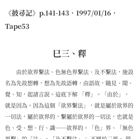
《披尋記》p.141-143．1997/01/16．
Tape53
巳三、釋
由於欲界繫法、色無色界繫法、及不繫法，施設
名為先故想轉，想為先故語轉，由語故，隨見、聞、
覺、知，起諸言說。這底下解 「釋」。「由於」，
就是因為。因為這個「欲界繫法」，就是屬於欲界的
一切法，屬於欲界的，繫屬於欲界的一切法，也就是
色、受、想、行、識──欲界的。「色」界、「無色
界繫」的「法」，「及不繫法」： 不屬於三界， 得