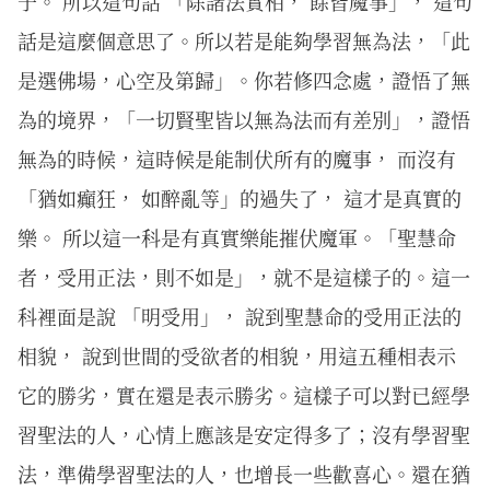
子。 所以這句話 「除諸法實相， 餘皆魔事」， 這句
話是這麼個意思了。所以若是能夠學習無為法，「此
是選佛場，心空及第歸」。你若修四念處，證悟了無
為的境界，「一切賢聖皆以無為法而有差別」，證悟
無為的時候，這時候是能制伏所有的魔事， 而沒有
「猶如癲狂， 如醉亂等」的過失了， 這才是真實的
樂。 所以這一科是有真實樂能摧伏魔軍。「聖慧命
者，受用正法，則不如是」，就不是這樣子的。這一
科裡面是說 「明受用」， 說到聖慧命的受用正法的
相貌， 說到世間的受欲者的相貌，用這五種相表示
它的勝劣，實在還是表示勝劣。這樣子可以對已經學
習聖法的人，心情上應該是安定得多了；沒有學習聖
法，準備學習聖法的人，也增長一些歡喜心。還在猶