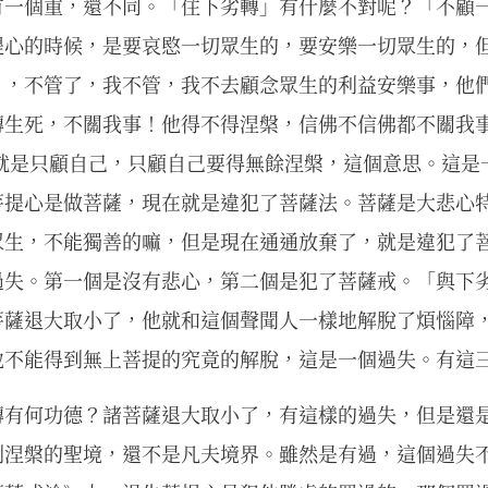
有一個重，還不同。「住下劣轉」有什麼不對呢？「不顧
提心的時候，是要哀愍一切眾生的，要安樂一切眾生的，
」，不管了，我不管，我不去顧念眾生的利益安樂事，他
轉生死，不關我事！他得不得涅槃，信佛不信佛都不關我
這就是只顧自己，只顧自己要得無餘涅槃，這個意思。這是
菩提心是做菩薩，現在就是違犯了菩薩法。菩薩是大悲心
眾生，不能獨善的嘛，但是現在通通放棄了，就是違犯了
過失。第一個是沒有悲心，第二個是犯了菩薩戒。「與下
菩薩退大取小了，他就和這個聲聞人一樣地解脫了煩惱障
他不能得到無上菩提的究竟的解脫，這是一個過失。有這
轉有何功德？諸菩薩退大取小了，有這樣的過失，但是還
到涅槃的聖境，還不是凡夫境界。雖然是有過，這個過失