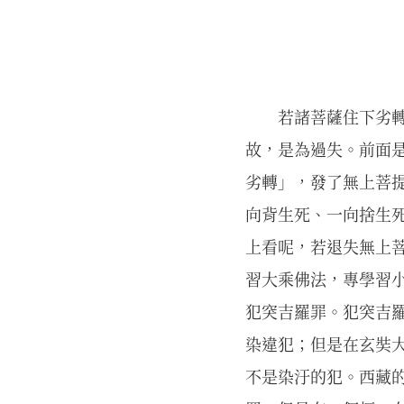
若諸菩薩住下劣
故，是為過失。前面
劣轉」，發了無上菩
向背生死、一向捨生
上看呢，若退失無上
習大乘佛法，專學習
犯突吉羅罪。犯突吉
染違犯；但是在玄奘
不是染汙的犯。西藏