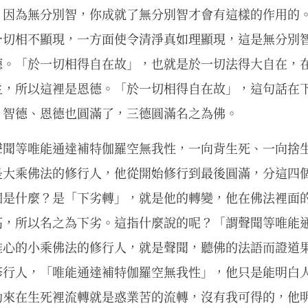
，因為無分別智，你成就了無分別智才會有這樣的作用的
一切相不顯現，一方面使令清淨真如理顯現，這是無分別
德。「於一切相得自在故」，也就是於一切法得大自在，
生，所以這裡是恩德。「於一切相得自在故」，這句話在
，智德、恩德也圓滿了，三德圓滿名之為佛。
聲聞等唯能通達補特伽羅空無我性，一向背生死、一向捨
是大乘佛法的修行人，他從開始修行到最後圓滿，分這四
個是什麼？是「下劣轉」，就是他的轉變，他在佛法裡面
高，所以名之為下劣。這指什麼說的呢？「謂聲聞等唯能
離心的小乘佛法的修行人，就是聲聞，聽佛的法語而證道
修行人，「唯能通達補特伽羅空無我性」，他只是能明白
劫來在生死裡流轉就是惑業苦的流轉，沒有我可得的，他