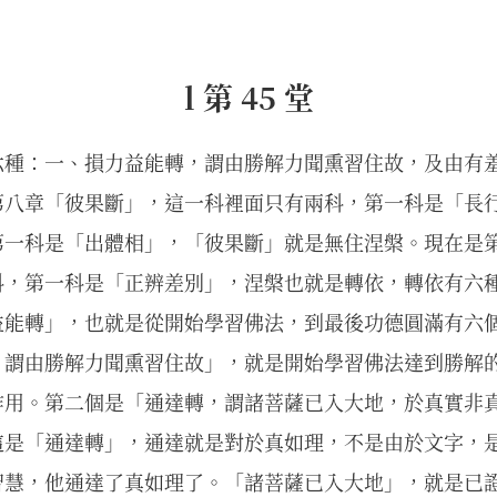
l 第 45 堂
六種：一、損力益能轉，謂由勝解力聞熏習住故，及由有
第八章「彼果斷」，這一科裡面只有兩科，第一科是「長
第一科是「出體相」，「彼果斷」就是無住涅槃。現在是
科，第一科是「正辨差別」，涅槃也就是轉依，轉依有六
益能轉」，也就是從開始學習佛法，到最後功德圓滿有六
，謂由勝解力聞熏習住故」，就是開始學習佛法達到勝解
作用。第二個是「通達轉，謂諸菩薩已入大地，於真實非
這是「通達轉」，通達就是對於真如理，不是由於文字，
智慧，他通達了真如理了。「諸菩薩已入大地」，就是已