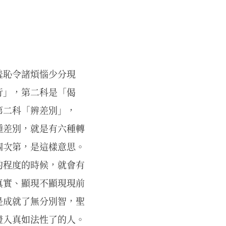
羞恥令諸煩惱少分現
行」，第二科是「偈
第二科「辨差別」，
種差別，就是有六種轉
個次第，是這樣意思。
的程度的時候，就會有
真實、顯現不顯現現前
是成就了無分別智，聖
證入真如法性了的人。