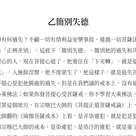
乙簡別失德
轉有何過失？不顧一切有情利益安樂事故，違越一切菩薩
是「正辨差別」，這底下「簡別失德」，簡別他的過失和
提心的人，現在菩提心退了，他要住在「下劣轉」，就是
死」，入無餘涅槃，他不度眾生了，他這樣子，就是退失
菩提心是犯他勝處的過失。但是在我們誦的戒本上，沒有
小乘佛法；如果你發菩提心受菩薩戒，你不學習大乘佛法
羅罪這個地方，在宗喀巴大師的《菩提正道菩薩戒論》上
大師翻的《瑜伽菩薩戒本》上看，是非染違犯，就是犯是
的宗喀巴大師的戒本，是染違犯，是染汙的違犯，就是重