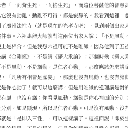
學者「一向背生死、一向捨生死」，而這位菩薩他的智慧
為它沒有動亂，動亂不可得，都是寂靜的。我看到這裡，
到了廣州法性寺（就是現在的光孝寺吧），見到兩個出家
這件事。六祖惠能大師就對這兩位出家人說：「不是風動
識上是相合。但是我想六祖可能不是唯識，因為他到了五
是講《金剛經》，不是講《攝大乘論》；那個時候《攝大
「不是風動，不是旛動，是仁者心動」，那麼應該怎麼講
理，「凡所有相皆是虛妄」，那麼也沒有風動，也沒有旛
就是你心動了！就可以這麼講。但是用唯識的道理講是對
沒有風，也沒有旛；你看見風動、旛動是你心裡面的分別
是分別，如是顯現，所以是仁者心動。可是沒有風動、沒
那就是「是即入三性」，可以這樣講了。這裡面說「即於