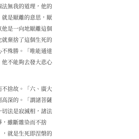
個法無我的道理，他的
」就是厭離的意思，厭
以他是一向地厭離這個
他就棄捨了這個生死的
心不殊勝。「唯能通達
，他不能夠去發大悲心
而不捨故。「六、廣大
別高深的。「謂諸菩薩
一切法是寂滅相，諸法
靜，雖斷雜染而不捨
」，就是生死即涅槃的