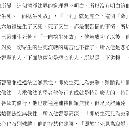
識所變，這個清淨法界的道理還不明白，所以沒有明白這
背生死、一向捨生死故」，「一向」就是完全，這個「背
在六道裡邊生了又死、死了又生，都是很苦惱的事情，所
自己厭離生死苦。「一向捨生死故」，他若成功了以後，
，對於一切眾生的生死流轉的痛苦他不管了，所以他是悲
是智慧的人，下面這兩句是悲心的人，所以是「下劣轉」
諸菩薩兼通達法空無我性，即於生死見為寂靜，雖斷雜染
乘佛法，大乘佛法的學者他修行的成就是特別廣大的，特
，菩薩的修行，他也能通達補特伽羅無我，但是又能通達
達這個法空無我性，所以他智慧高深。「即於生死見為寂
悲心也特別殊勝，他的智慧也殊勝，「即於生死見為寂靜