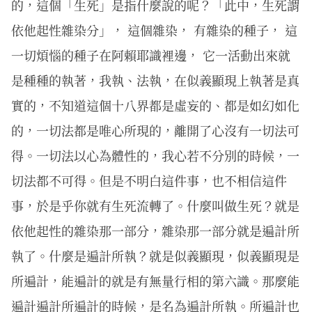
的，這個「生死」是指什麼說的呢？「此中，生死謂
依他起性雜染分」， 這個雜染， 有雜染的種子， 這
一切煩惱的種子在阿賴耶識裡邊， 它一活動出來就
是種種的執著，我執、法執，在似義顯現上執著是真
實的，不知道這個十八界都是虛妄的、都是如幻如化
的，一切法都是唯心所現的，離開了心沒有一切法可
得。一切法以心為體性的，我心若不分別的時候，一
切法都不可得。但是不明白這件事，也不相信這件
事，於是乎你就有生死流轉了。什麼叫做生死？就是
依他起性的雜染那一部分，雜染那一部分就是遍計所
執了。什麼是遍計所執？就是似義顯現，似義顯現是
所遍計，能遍計的就是有無量行相的第六識。那麼能
遍計遍計所遍計的時候，是名為遍計所執。所遍計也