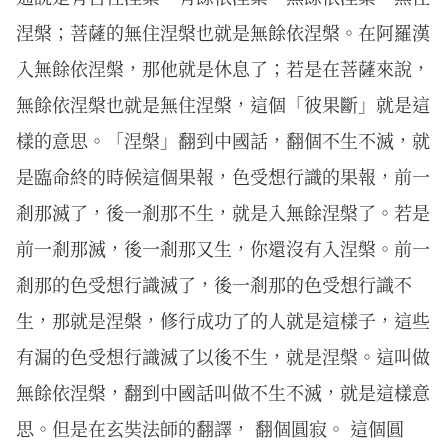
涅槃；菩薩的無住涅槃也就是無餘依涅槃。在阿羅漢
入無餘依涅槃，那他就是休息了；若是在菩薩來說，
無餘依涅槃也就是無住涅槃，這個「彼果斷」就是這
樣的意思。「涅槃」翻到中國話，翻個不生不滅，就
是臨命終的時候這個果報，色受想行識的果報，前一
剎那滅了，後一剎那不生，就是入無餘涅槃了。若是
前一剎那滅，後一剎那又生，你還沒有入涅槃。前一
剎那的色受想行識滅了，後一剎那的色受想行識不
生，那就是涅槃，修行成功了的人就是這樣子，這些
有漏的色受想行識滅了以後不生，就是涅槃。這叫做
無餘依涅槃，翻到中國話叫做不生不滅，就是這樣意
思。但是在玄奘法師的翻譯， 翻個圓寂。 這個圓