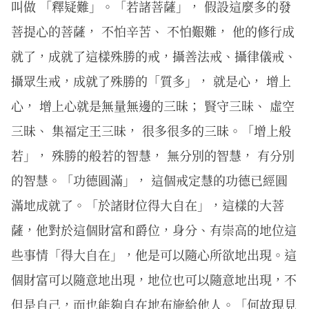
叫做 「釋疑難」。「若諸菩薩」， 假設這麼多的發
菩提心的菩薩， 不怕辛苦、 不怕艱難， 他的修行成
就了，成就了這樣殊勝的戒，攝善法戒、攝律儀戒、
攝眾生戒，成就了殊勝的「質多」， 就是心， 增上
心， 增上心就是無量無邊的三昧； 賢守三昧、 虛空
三昧、 集福定王三昧， 很多很多的三昧。「增上般
若」， 殊勝的般若的智慧， 無分別的智慧， 有分別
的智慧。「功德圓滿」， 這個戒定慧的功德已經圓
滿地成就了。「於諸財位得大自在」，這樣的大菩
薩，他對於這個財富和爵位，身分、有崇高的地位這
些事情「得大自在」，他是可以隨心所欲地出現。這
個財富可以隨意地出現，地位也可以隨意地出現，不
但是自己，而也能夠自在地布施給他人。「何故現見