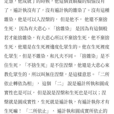
定慧，他成就了的時候，他這個貪瞋癡的煩惱沒有
了，遍計執沒有了，沒有遍計執的雜染了。沒有這種
雜染，他是可以入涅槃的， 但是他不， 他還不棄捨
生死， 因為有大悲心。「捨雜染」 是因為有這個般
若才能捨雜染，有大悲心所以不棄捨生死，他不棄捨
生死，他還是在生死裡邊度化眾生的。他在生死裡度
化眾生，但是不雜染，和凡夫不同。「捨雜染」是不
住生死，「不捨生死」是不住涅槃，他還是大悲心來
教化眾生的，所以叫無住涅槃，是這樣意思。「二所
依止轉依為相」， 這個 「二」 說是遍計所執和圓成
實性也是可以， 但是說是涅槃和生死也是可以；涅
槃就是圓成實性，生死就是遍計執，有遍計執你才有
生死嘛！ 「二所依止」， 遍計執和圓成實所依止的