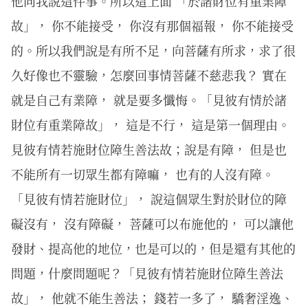
他同我說這件事。所以這上面 「於諸財位有重業障
故」， 你不能接受， 你沒有那個福報， 你不能接受
的。所以我們說是有所不足，向菩薩有所求，求了很
久好像也不靈驗，怎麼回事情菩薩不慈悲我？ 實在
就是自己有業障， 就是要多懺悔。「見彼有情於諸
財位有重業障故」， 這是不行， 這是第一個理由。
見彼有情若施財位障生善法故；說是有障， 但是也
不能所有一切眾生都有障嘛， 也有的人沒有障。
「見彼有情若施財位」， 說這個眾生對於財位的障
礙沒有， 沒有障礙， 菩薩可以布施他的， 可以讓他
發財、提高他的地位，也是可以的，但是還有其他的
問題，什麼問題呢？「見彼有情若施財位障生善法
故」， 他就不能生善法； 錢若一多了， 驕奢淫逸、