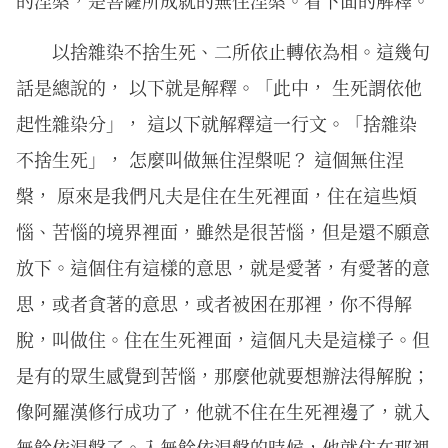
的涅槃，是菩薩所成就的無住涅槃。看下面的解釋。
以捨雜染不捨生死、二所依止轉依為相。這幾句
話是總說的， 以下就是解釋。「此中， 生死謂依他
起性雜染分」， 這以下就解釋這一行文。「捨雜染
不捨生死」， 怎麼叫做無住涅槃呢？ 這個無住涅
槃， 原來是我們凡夫是住在生死裡面，住在這些煩
惱、苦惱的境界裡面，雖然是很苦惱，但是還不願意
放下。這個住有這樣的意思，就是愛著，有愛著的意
思，或者貪著的意思，或者被困在那裡，你不得解
脫，叫做住。住在生死裡面，這個凡夫是這樣子。但
是有的眾生感覺到苦惱，那麼他就要想辦法得解脫；
像阿羅漢修行成功了，他就不住在生死裡邊了，就入
無餘依涅槃了。入無餘依涅槃的時候，他就住在那裡