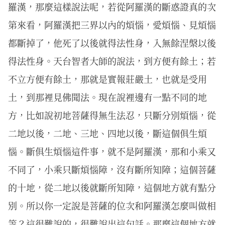
羅漢，那麼這樣說法呢，若從阿羅漢的斷惑證真的次
第來看，阿羅漢把三界以內的煩惱，愛煩惱、見煩惱
都斷掉了，他死了以後就得法性身，入無餘涅槃以後
得法性身。天台智者大師的說法，到方便有餘土；若
不立方便有餘土，那就是實報莊嚴土，也就是受用
土，到那裡見佛聞法。現在說裡邊有一點不同的地
方，比如說初地菩薩得無生法忍，只斷分別煩惱，從
二地以後，二地、三地、四地以後，斷這個俱生煩
惱。斷俱生煩惱這件事，就不是阿羅漢，那和小乘又
不同了，小乘只斷煩惱障，沒有斷所知障；這個菩薩
的十地，從二地以後就斷所知障，這個地方就有點分
別。所以你一定說是菩薩的位次和阿羅漢怎麼叫做相
等？這很難說的，很難說出這句話。那麼這個地方就