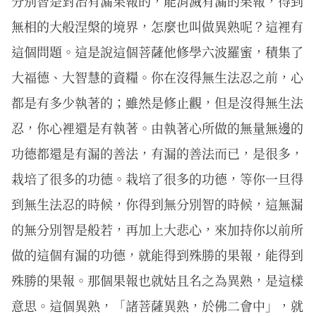
分別智是對治有漏果報的，能消滅有漏的果報，得到
無相的大般涅槃的境界，怎麼也叫做異熟呢？這裡有
這個問題。這是說這個菩薩他修學六波羅蜜，積集了
大福德、大智慧的資糧。你在沒得無生法忍之前，心
都是有多少執著的；雖然是修止觀，但是沒得無生法
忍，你心裡還是有執著。由執著心所做的無量無邊的
功德都還是有漏的善法，有漏的善法而已，是很多，
栽培了很多的功德。栽培了很多的功德，等你一旦得
到無生法忍的時候，你得到無分別智的時候，這無漏
的無分別智是般若，再加上大悲心，來加持你以前所
做的這個有漏的功德，就能得到殊勝的果報，能得到
殊勝的果報。那個果報也就姑且名之為異熟，是這樣
意思。這個異熟，「諸菩薩異熟，於佛二會中」，就