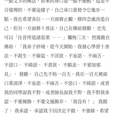
一點文字的佛法，原來的身口意一點不變動，這是不
合道理的，不要這樣子，自己身口意使令它進步一
點。我也希望各位，一方面修止觀，修四念處改造自
己，但另一方面修十善法，自己在佛前發願， 也先
可以「往昔所造諸惡業 … … 」懺悔三次， 然後跪在
佛前，「我弟子玅境，從今天開始，我發心學習十善
法，不殺生、不偷盜、不淫欲、不妄語、 不兩舌、
不惡口、 不綺語、 不貪欲、 不瞋恚、 不邪知邪
見」， 發願， 自己先不妨一百天，我在一百天裡面
口業清淨，不妄語、不兩舌、不惡口、不綺語。或者
我的同學說我不對，或者師長說我不對，我不對我承
認，不要掩飾，不要文過飾非，「我沒有！ 」 我做
了， 我承認， 承認我下回決定不做， 不強辯，希望