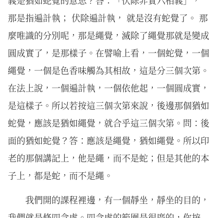
那是指遍計執； 伏除遍計執， 就是沒有蛇覺了。 那
麼唯識的分別呢，那是繩覺，滅除了繩覺那就是變成
圓成實了，是那樣子。在譬喻上看，一個蛇覺，一個
繩覺，一個是色香味觸為其相故，這是分三個次第。
在法上說，一個遍計執，一個依他起，一個圓成實，
是這樣子。所以若按這三個次第來說，後邊那個猶如
蛇覺，應該是猶如繩覺，就合乎這三個次第。問：後
面的猶如蛇覺？答：應該是繩覺，猶如繩覺。所以印
老的那個講記上，他是繩，而不是蛇；但是其他的本
子上，都是蛇，而不是繩。
我們開的課程裡邊，有一個靜坐，靜坐的目的，
我們就是修四念處。四念處的範圍是很廣的，你按