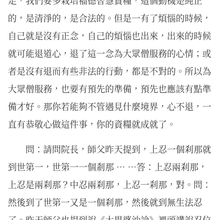
足，我們要多栽培福德智慧資糧，這個動機是純正
的，是清淨的，是合法的。但是一有了煩惱的時候，
自己就是沒有正念，自己的煩惱也出來，出來的時候
就可能退道心，退了這一念為大眾僧服務的心情；或
者是沒有退而有些非法的行動，都是不對的。所以為
大眾僧服務，也要有預先的準備，預先也應該有點準
備才好。那你若能夠不管遇見什麼境界，心不退，一
直有恭敬心做這件事，你的資糧就成就了。
問：請問院長，師父昨天提到，上忍一個刹那就
到世第一，世第一一個剎那 … …答：上忍兩刹那，
上忍是兩刹那？中忍兩刹那，上忍一刹那，對。問：
然後到了世第一又是一個刹那，然後就到無生法忍
了。昨天師父也提到說《大毘婆沙論》裡頭講說忍位