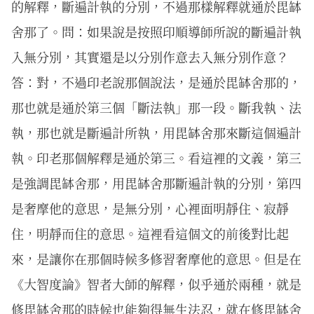
的解釋，斷遍計執的分別，不過那樣解釋就通於毘缽
舍那了。問：如果說是按照印順導師所說的斷遍計執
入無分別，其實還是以分別作意去入無分別作意？
答：對，不過印老說那個說法，是通於毘缽舍那的，
那也就是通於第三個「斷法執」那一段。斷我執、法
執，那也就是斷遍計所執，用毘缽舍那來斷這個遍計
執。印老那個解釋是通於第三。看這裡的文義，第三
是強調毘缽舍那，用毘缽舍那斷遍計執的分別，第四
是奢摩他的意思，是無分別，心裡面明靜住、寂靜
住，明靜而住的意思。這裡看這個文的前後對比起
來，是讓你在那個時候多修習奢摩他的意思。但是在
《大智度論》智者大師的解釋，似乎通於兩種，就是
修毘缽舍那的時候也能夠得無生法忍，就在修毘缽舍