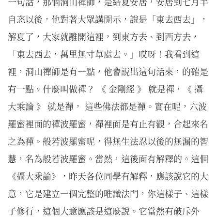
一句話，那個洞山禪師，是結夏安居，安居到七月半
自恣以後，他對著大眾講開示，說是「東去西去」，
解夏了，大家就離開這裡，到東方去、到西方去，
「東去西去，萬里無寸草處去。」哎呀！我看到這
裡，洞山禪師是有一點，他會說出這句話來，的確是
有一點。什麼叫做禪？ 《 金剛經 》 就是禪，《 攝
大乘論 》 就是禪， 這些佛法都是禪。實在呢，六波
羅蜜裡面的禪波羅蜜，禪裡面是有止有觀，合起來名
之為禪。般若波羅蜜呢，得無生法忍以後的無漏的智
慧，名為般若波羅蜜。當然，這後面有解釋的。這個
《攝大乘論》，昨天各位同學有解釋，應該說它的大
意，它是建立一個完整的唯識法門，你這樣子、這樣
子修行，這個大意應該是這麼說。它當然有破斥外