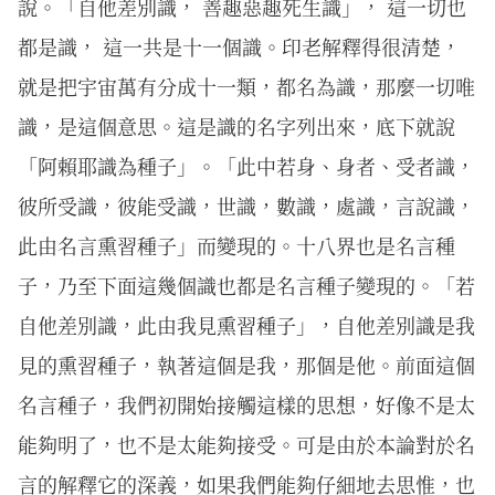
說。「自他差別識， 善趣惡趣死生識」， 這一切也
都是識， 這一共是十一個識。印老解釋得很清楚，
就是把宇宙萬有分成十一類，都名為識，那麼一切唯
識，是這個意思。這是識的名字列出來，底下就說
「阿賴耶識為種子」。「此中若身、身者、受者識，
彼所受識，彼能受識，世識，數識，處識，言說識，
此由名言熏習種子」而變現的。十八界也是名言種
子，乃至下面這幾個識也都是名言種子變現的。「若
自他差別識，此由我見熏習種子」，自他差別識是我
見的熏習種子，執著這個是我，那個是他。前面這個
名言種子，我們初開始接觸這樣的思想，好像不是太
能夠明了，也不是太能夠接受。可是由於本論對於名
言的解釋它的深義，如果我們能夠仔細地去思惟，也