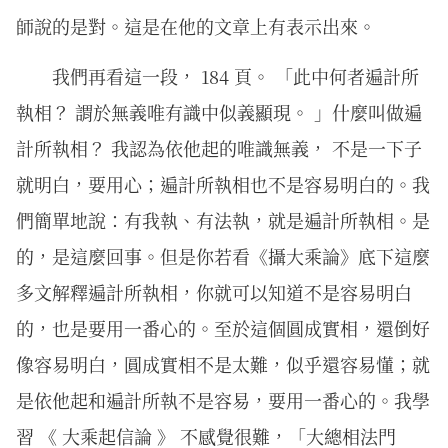
師說的是對。這是在他的文章上有表示出來。
我們再看這一段， 184 頁。 「此中何者遍計所
執相？ 謂於無義唯有識中似義顯現。 」什麼叫做遍
計所執相？ 我認為依他起的唯識無義， 不是一下子
就明白，要用心；遍計所執相也不是容易明白的。我
們簡單地說：有我執、有法執，就是遍計所執相。是
的，是這麼回事。但是你若看《攝大乘論》底下這麼
多文解釋遍計所執相，你就可以知道不是容易明白
的，也是要用一番心的。至於這個圓成實相，還倒好
像容易明白，圓成實相不是太難，似乎還容易懂；就
是依他起和遍計所執不是容易，要用一番心的。我學
習 《 大乘起信論 》 不感覺很難，「大總相法門