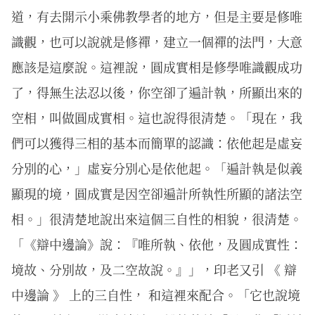
道，有去開示小乘佛教學者的地方，但是主要是修唯
識觀，也可以說就是修禪，建立一個禪的法門，大意
應該是這麼說。這裡說，圓成實相是修學唯識觀成功
了，得無生法忍以後，你空卻了遍計執，所顯出來的
空相，叫做圓成實相。這也說得很清楚。「現在，我
們可以獲得三相的基本而簡單的認識：依他起是虛妄
分別的心，」虛妄分別心是依他起。「遍計執是似義
顯現的境，圓成實是因空卻遍計所執性所顯的諸法空
相。」很清楚地說出來這個三自性的相貌，很清楚。
「《辯中邊論》說：『唯所執、依他，及圓成實性：
境故、分別故，及二空故說。』」，印老又引 《 辯
中邊論 》 上的三自性， 和這裡來配合。「它也說境