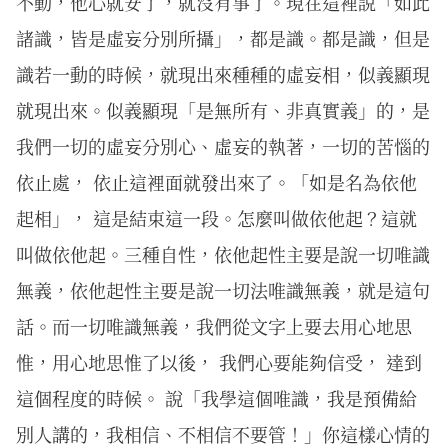
不動，他心就安了，就沒有事了。現在這裡說「如此
諸識，皆是虛妄分別所攝」，都是識。都是識，但是
識若一動的時候，就現出來種種的虛妄相，似義顯現
就現出來。似義顯現「是無所有、非真實義」的，是
我們一切的虛妄分別心、虛妄的執著，一切的苦惱的
依止處， 依止這裡面就發出來了。「如是名為依他
起相」， 這是結束這一段。怎麼叫做依他起？這就
叫做依他起。三種自性，依他起性主要是說一切唯識
無義，依他起性主要是說一切法唯識無義，就是這句
話。而一切唯識無義，我們從文字上要去用心地思
惟，用心地思惟了以後， 我們心要能夠信受， 達到
這個程度的時候。 說「我學這個唯識，我是預備給
別人講的，我相信、不相信不要管！」你這樣心情的