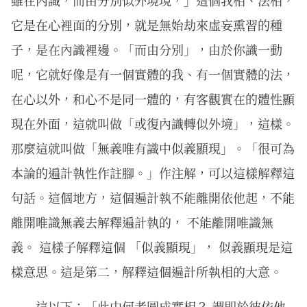
雖在內識，而由分別似外境現，」這個我相、法相，
它是在心裡面的分別，就是無始劫來虛妄熏習的種
子，是在內識裡邊。「而由分別」，由於你識一動
呢，它就好像是有一個實體的我、有一個實體的法，
在心以外，和心不是同一體的，有客觀實在的體性顯
現在外面，這就叫做「或復內識轉似外境」，這樣。
那麼這就叫做「無義唯有識中似義顯現」。「很可為
本論的遍計執性作註腳。」作注解，可以這樣解釋這
句話。這個地方，這個遍計執不能離開依他起，不能
離開唯識無義去解釋遍計執的， 不能離開唯識無
義。 這樣子解釋這個 「似義顯現」， 似義顯現是這
樣意思。這是第二，解釋這個遍計所執相的大意。
這以下：「此中何者圓成實相？ 謂即於彼依他