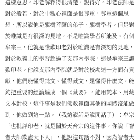
這樣意思。印老解釋得很清楚，說得好。印老法師是
對於般若、對於中觀心裡面是很尊重，尊重這個思
想，所以說他是龍樹菩薩的弟子，龍樹學者。但是對
於唯識是有很深的見地，不是唯識學者所能及。有個
牟宗三，他就是讚歎印老對於唯識是有深刻的見地，
對於教義上的學習超過了支那內學院，這是牟宗三讚
歎印老。他說支那內學院就是對於校勘這一方面有貢
獻，他們能懂得梵文、懂得藏文，還懂得什麼文，能
夠把重要的經論編成一個《藏要》，能用梵本、用藏
文本對校，這件事是我們佛教裡面其他的團體沒能做
到，他做到這一點。（我這說話是說閒話了）；牟宗
三也批評印老，就是關於天台宗的這件事，你說「智
者大師欺盡天下人」，他說這句話不對，因為智者大