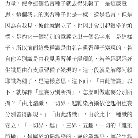
力量，使令這個名言種子就去得果報了，是這麼意
思。這個我見的熏習種子也是一樣，還是名言，但是
因為有我見，彼此就對立了，也因此會引起很多的煩
惱。是約它一個特別的意義立出一個名字來，是這樣
子。所以前面這幾種識是由名言熏習種子變現的，若
自他差別識是由我見熏習種子變現的，若善趣惡趣死
生識是由有支熏習種子變現的。這一段就是解釋阿賴
耶識為種子，是這樣意思。這下面，「由此諸識」以
下，就解釋「虛妄分別所攝」，怎麼叫做虛妄分別所
攝？「由此諸識，一切界、趣雜染所攝依他起相虛妄
分別皆得顯現。」「由此諸識」，由於此十一種識的
安立，「一切界、趣」，三界、五趣，一切的「雜染
所攝」，是屬於煩惱雜染的、屬於業雜染、屬於生雜