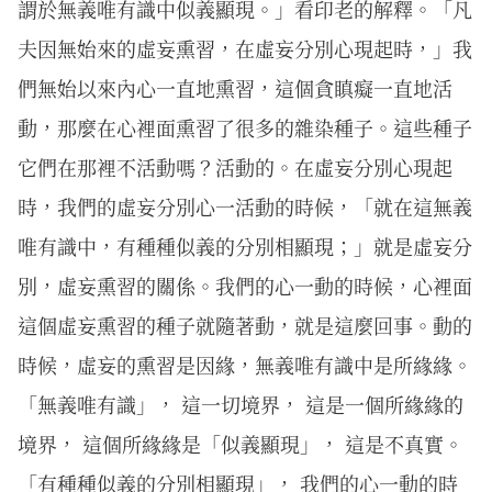
謂於無義唯有識中似義顯現。」看印老的解釋。「凡
夫因無始來的虛妄熏習，在虛妄分別心現起時，」我
們無始以來內心一直地熏習，這個貪瞋癡一直地活
動，那麼在心裡面熏習了很多的雜染種子。這些種子
它們在那裡不活動嗎？活動的。在虛妄分別心現起
時，我們的虛妄分別心一活動的時候，「就在這無義
唯有識中，有種種似義的分別相顯現；」就是虛妄分
別，虛妄熏習的關係。我們的心一動的時候，心裡面
這個虛妄熏習的種子就隨著動，就是這麼回事。動的
時候，虛妄的熏習是因緣，無義唯有識中是所緣緣。
「無義唯有識」， 這一切境界， 這是一個所緣緣的
境界， 這個所緣緣是「似義顯現」， 這是不真實。
「有種種似義的分別相顯現」， 我們的心一動的時