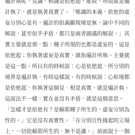
遍計執呢，見識、相識是依他起，能取、所取就是遍
計執了，就是執著真實了。「唯識的本義，依他的虛
妄分別心是有，遍計的似義顯現境是無。論中不同的
解說，甚至似乎矛盾，都只是兩者圓滿的解說。」其
實主要就是那一點：種子所現的也都是虛妄的，這是
依他起；你執著虛妄是真實，就指遍計所執。主要就
是這一點。所以有的時候說：心是依他起，所分別的
境界是遍計執，有時這樣說。有的時候說：心和境都
是依他起，你執著這個見、相是真實，就是遍計執。
這說法不一樣，實在並沒有矛盾，就是這個意思。
「怎樣才是依他有？是賴耶種子所生的，虛妄分別為
性的。」它是沒有真實性。「在分別自性緣起的立場
上，一切依賴耶所生的，無不是識。」前面說十一個