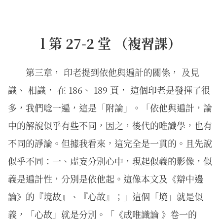
l 第 27-2 堂 （複習課）
第三章， 印老提到依他與遍計的關係， 及見
識、 相識， 在 186、 189 頁， 這個印老是發揮了很
多，我們唸一遍，這是「附論」。「依他與遍計，論
中的解說似乎有些不同，因之，後代的唯識學，也有
不同的諍論。但據我看來，這完全是一貫的。且先說
似乎不同：一、虛妄分別心中，現起似義的影像，似
義是遍計性，分別是依他起。這像本文及《辯中邊
論》的『境故』、『心故』；」這個「境」就是似
義，「心故」就是分別。「《成唯識論 》卷一的