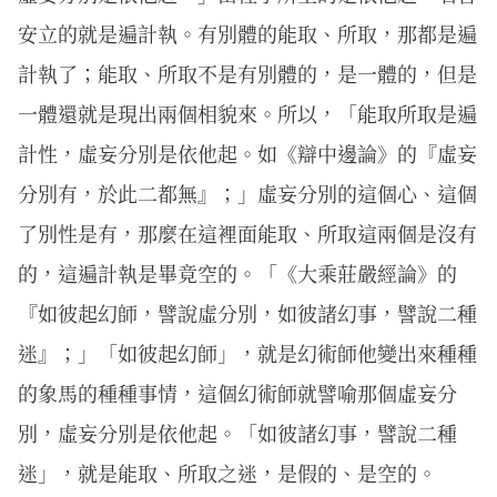
安立的就是遍計執。有別體的能取、所取，那都是遍
計執了；能取、所取不是有別體的，是一體的，但是
一體還就是現出兩個相貌來。所以，「能取所取是遍
計性，虛妄分別是依他起。如《辯中邊論》的『虛妄
分別有，於此二都無』；」虛妄分別的這個心、這個
了別性是有，那麼在這裡面能取、所取這兩個是沒有
的，這遍計執是畢竟空的。「《大乘莊嚴經論》的
『如彼起幻師，譬說虛分別，如彼諸幻事，譬說二種
迷』；」「如彼起幻師」，就是幻術師他變出來種種
的象馬的種種事情，這個幻術師就譬喻那個虛妄分
別，虛妄分別是依他起。「如彼諸幻事，譬說二種
迷」，就是能取、所取之迷，是假的、是空的。