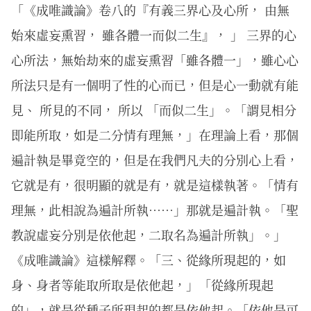
「《成唯識論》卷八的『有義三界心及心所， 由無
始來虛妄熏習， 雖各體一而似二生』， 」 三界的心
心所法，無始劫來的虛妄熏習「雖各體一」，雖心心
所法只是有一個明了性的心而已，但是心一動就有能
見、 所見的不同， 所以 「而似二生」。「謂見相分
即能所取，如是二分情有理無，」在理論上看，那個
遍計執是畢竟空的，但是在我們凡夫的分別心上看，
它就是有，很明顯的就是有，就是這樣執著。「情有
理無，此相說為遍計所執……」那就是遍計執。「聖
教說虛妄分別是依他起，二取名為遍計所執」。」
《成唯識論》這樣解釋。「三、從緣所現起的，如
身、身者等能取所取是依他起，」「從緣所現起
的」，就是從種子所現起的都是依他起。「依他是可