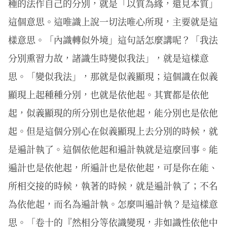
種的法作自己的分別，就是「以質為緣，還見本質」
這個意思。這唯識上說一切法唯心所現，主要就是這
樣意思。「內識轉似外境」這句話怎麼講呢？「我法
分別熏習力故，諸識生時變似我法」，就是這樣意
思。「變似我法」，那就是似義顯現；這個識在似義
顯現上起種種分別，也就是依他起。其實都是依他
起，似義顯現的所分別也是依他起，能分別也是依他
起。但是這個分別心在似義顯現上去分別的時候，就
是遍計執了。這個依他起和遍計執就是這麼回事。能
遍計也是依他起，所遍計也是依他起，可是你在能、
所相交接的時候，執著的時候，就是遍計執了；不名
為依他起，而名為遍計執。怎麼叫遍計執？是這樣意
思。「卷十的『然相分等依識變現，非如識性依他中