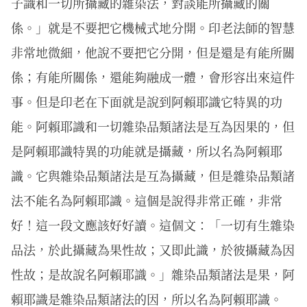
子識和一切所攝藏的雜染法，對談能所攝藏的關
係。」就是不要把它機械式地分開。印老法師的智慧
非常地微細，他說不要把它分開，但是還是有能所關
係；有能所關係，還能夠融成一體，會形容出來這件
事。但是印老在下面就是說到阿賴耶識它特異的功
能。阿賴耶識和一切雜染品類諸法是互為因果的，但
是阿賴耶識特異的功能就是攝藏，所以名為阿賴耶
識。它與雜染品類諸法是互為攝藏，但是雜染品類諸
法不能名為阿賴耶識。這個是說得非常正確，非常
好！這一段文應該好好讀。這個文：「一切有生雜染
品法，於此攝藏為果性故；又即此識，於彼攝藏為因
性故；是故說名阿賴耶識。」雜染品類諸法是果，阿
賴耶識是雜染品類諸法的因，所以名為阿賴耶識。