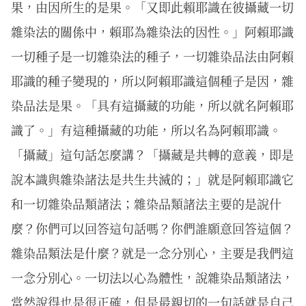
果，由因所生的是果。「又即此賴耶識在彼攝藏一切
雜染法的關係中，賴耶為雜染法的因性。」阿賴耶識
一切種子是一切雜染法的種子，一切雜染品法由阿賴
耶識的種子變現的，所以阿賴耶識這個種子是因，雜
染品法是果。「具有這攝藏的功能，所以就名阿賴耶
識了。」有這種攝藏的功能，所以名為阿賴耶識。
「攝藏」這句話怎麼講？「攝藏是共轉的意義，即是
說本識與雜染諸法是共生共滅的；」就是阿賴耶識它
和一切雜染品類諸法；雜染品類諸法主要的是說什
麼？你們可以回答這句話嗎？你們誰願意回答這個？
雜染品類法是什麼？就是一念分別心，主要是我們這
一念分別心。一切法以心為體性，說雜染品類諸法，
當然說得也是很正確，但是最親切的一句話就是自己