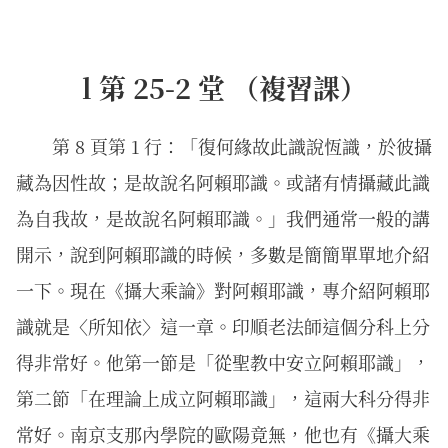
l 第 25-2 堂 （複習課）
第 8 頁第 1 行：「復何緣故此識說恆識，於彼攝
藏為因性故；是故說名阿賴耶識。或諸有情攝藏此識
為自我故，是故說名阿賴耶識。」我們通常一般的講
開示，說到阿賴耶識的時候，多數是簡簡單單地介紹
一下。現在《攝大乘論》對阿賴耶識，專介紹阿賴耶
識就是〈所知依〉這一章。印順老法師這個分科上分
得非常好。他第一節是「從聖教中安立阿賴耶識」，
第二節「在理論上成立阿賴耶識」，這兩大科分得非
常好。南京支那內學院的歐陽竟無，他也有《攝大乘