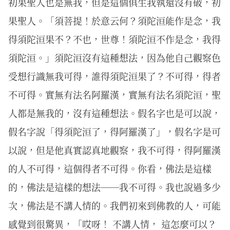
初果聖人也是無我，但是這個俱生我執還沒有破，初
果聖人。「須菩提！於意云何？須陀洹能作是念，我
得須陀洹果不？不也，世尊！須陀洹不作是念，我得
須陀洹。」須陀洹沒有這種想法，因為他自己觀察色
受想行識無我可得，誰得須陀洹果了？不可得，得者
不可得。實無有法名阿羅漢，實無有法名須陀洹，聖
人都是無我的，沒有這種想法。假名字也是可以說，
假名字說「得須陀洹了，得阿羅漢了」，假名字是可
以說，但是他真實認真地觀察，我不可得，得阿羅漢
的人不可得，這個得者不可得。你看，佛法是這樣
的，佛法是這樣的想法──我不可得。我也說過多少
次，佛法是不講人情的。我們初來到佛教的人，可能
感覺到很驚異，「哎呀！ 不講人情， 這怎麼可以？