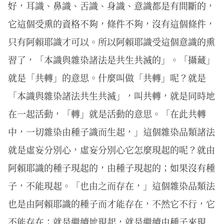
好，耳識、鼻識、舌識、身識、意識都是有間斷的，
它這個受熏的資格不夠，條件不夠，沒有這個條件，
只有阿賴耶識才可以。所以阿賴耶識受這個意識的熏
習了，「本識與雜染諸法是共生共滅的」。「攝藏」
就是「共轉」的意思。什麼叫做「共轉」呢？就是
「本識與雜染諸法共生共滅」，叫共轉，就是同時地
在一起活動，「轉」就是活動的意思。「在此共轉
中，一切雜染由種子識而生起，」這個雜染品類諸法
就是虛妄分別心，虛妄分別心它怎麼現起的呢？就由
阿賴耶識的種子現起的，由種子現起的；如果沒有種
子，不能現起。「也由之而存在，」這個雜染品類法
也是由阿賴耶識的種子而才能存在，不然它不行，它
不能存在；就是繼續地現起，就是繼續由種子來現