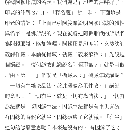
解釋阿賴耶識的名義。我們還是看印老的注解好了，
印老的注解 37 頁，「釋名義」 這一科， 下面這是
印老的講記：「上面已引阿笈摩證明阿賴耶識的體性
與名字，是佛所說的。現在就將這阿賴耶識的所以名
為阿賴耶識，略加詮釋。阿賴耶是印度話，玄奘法師
義譯作藏；本論從攝藏、執藏二義來解釋：」先說這
個攝藏。「復何緣故此識說名阿賴耶識？」就是兩個
理由。第「一」個就是「攝藏義：」攝藏怎麼講呢？
「一切有生雜染品法，於此攝藏為果性故。」講記上
的意思：「一切有生，就是一切有為諸法；」一切有
為法就是一切因緣生法，因緣生法就是有生也有滅，
有因緣的時候它就生，因緣破壞了它就滅。「有生」
這句話怎麼意思呢？本來是沒有的， 有因緣了它才