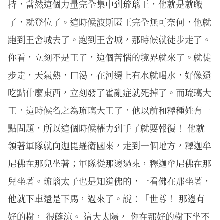
持，當然這個力量完全集中到琉璃王，他就是就職
了，就登位了。這時候波斯匿王完全無可奈何，他就
跑到王舍城去了。跑到王舍城，那時候就徒步走了。
你看，立刻不是王了，這個苦惱的境界就來了。就徒
步走，天氣熱，口渴，在河邊上有水就喝水，好像還
吃點什麼東西，立刻發了霍亂症就死掉了。而琉璃大
王，這時候名之為琉璃大王了，他以前和釋種姓有一
點問題，所以這個時候權力到手了就要報復！ 他就
領著軍隊就向迦毘羅衛國來，走到一個地方，釋迦牟
尼佛在那兒坐著；軍隊從那邊過來，釋迦牟尼佛在那
兒坐著。琉璃太子也是知道佛的，一看佛在那坐著，
他就下車還是下馬，過來了。說：「世尊！ 那邊有
好的樹， 很蔭涼。 這大太陽， 你在那好的樹下坐不