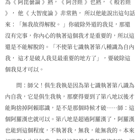
為《 阿毘曇論 》熟，《 阿含經 》也熟，《 般若經
》， 他《 大智度論 》非常熟， 所以他能說出這句話
來：「無我故得解脫。 」你破除外道的我見，那還
沒有完事，你內心的執著這個我才是重要的，所以這
還是不能解脫的。「不使第七識執著第八種識為自內
我， 這才是破人我見最重要的地方了」，要破除這
個我見才可以。
問：師父！俱生我執是因為第七識執著第八識為
內自我，它是俱生我執，那麼得要到了第八地以後才
能夠捨掉阿賴耶識，是不是那個時候才破……師：這
個阿羅漢也就可以。第八地是超過阿羅漢了，阿羅漢
也能到這個程度，不執著我，無我，能無我的。本來