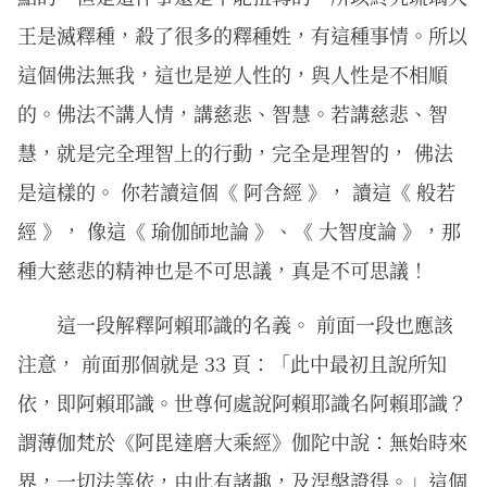
王是滅釋種，殺了很多的釋種姓，有這種事情。所以
這個佛法無我，這也是逆人性的，與人性是不相順
的。佛法不講人情，講慈悲、智慧。若講慈悲、智
慧，就是完全理智上的行動，完全是理智的， 佛法
是這樣的。 你若讀這個《 阿含經 》， 讀這《 般若
經 》， 像這《 瑜伽師地論 》、《 大智度論 》，那
種大慈悲的精神也是不可思議，真是不可思議！
這一段解釋阿賴耶識的名義。 前面一段也應該
注意， 前面那個就是 33 頁：「此中最初且說所知
依，即阿賴耶識。世尊何處說阿賴耶識名阿賴耶識？
謂薄伽梵於《阿毘達磨大乘經》伽陀中說：無始時來
界，一切法等依，由此有諸趣，及涅槃證得。」這個