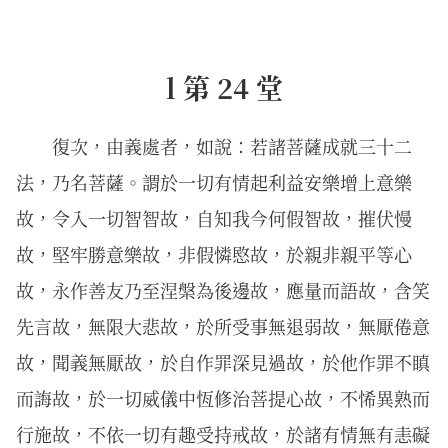
l 第 24 堂
復次，由義處者，如說：若諸菩薩成就三十二
法，乃名菩薩。謂於一切有情起利益安樂增上意樂
故，令入一切智智故，自知我今何假智故，摧伏慢
故，堅牢勝意樂故，非假憐愍故，於親非親平等心
故，永作善友乃至涅槃為後邊故，應量而語故，含笑
先言故，無限大悲故，於所受事無退弱故，無厭倦意
故，聞義無厭故，於自作罪深見過故，於他作罪不瞋
而誨故，於一切威儀中恆修治菩提心故，不悕異熟而
行施故，不依一切有趣受持戒故，於諸有情無有恚礙