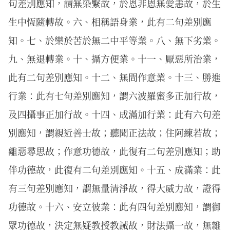
句差別應知，謂無染繫故，於恩非恩無愛恚故，於生
生中恆隨轉故。六、相稱語身業，此有二句差別應
知。七、於樂於苦於無二中平等業。八、無下劣業。
九、無退轉業。十、攝方便業。十一、厭惡所治業，
此有二句差別應知。十二、無間作意業。十三、勝進
行業：此有七句差別應知，謂六波羅蜜多正加行故，
及四攝事正加行故。十四、成滿加行業：此有六句差
別應知，謂親近善士故；聽聞正法故；住阿練若故；
離惡尋思故；作意功德故，此復有二句差別應知；助
伴功德故，此復有二句差別應知。十五、成滿業：此
有三句差別應知，謂無量清淨故，得大威力故，證得
功德故。十六、安立彼業：此有四句差別應知，謂御
眾功德故，決定無疑教授教誡故，財法攝一故，無雜