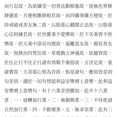
而行忍故，為欲攝受一切善法勤精進故，捨無色界修
靜慮故，方便相應修般若故，由四攝事攝方便故，於
持戒破戒善友無二故，以殷重心聽聞正法故，以殷重
心住阿練若故，於世雜事不愛樂故，於下劣乘曾不欣
樂故，於大乘中深見功德故，遠離惡友故，親近善友
故，恆修治四梵住故，常遊戲五神通故，依趣智故，
於住正行不住正行諸有情類不棄捨故，言決定故，重
諦實故，大菩提心恆為首故。如是諸句，應知皆是初
句差別。謂於一切有情起利益安樂增上意樂，此利益
安樂增上意樂句，有十六業差別應知。此中十六業
者：一、展轉加行業。二、無顛倒業。三、不待他請
自然加行業。四、不動壞業。五、無求染業：此有三