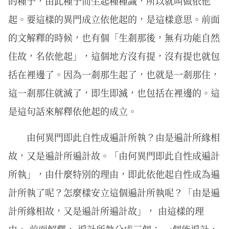
的種子，由此種子而生起種種識，所以就叫做依他
起。要這樣的異門成立依他起的，是這樣意思。前面
的文解釋的時候，也有個「生剎那後，無有功能自然
住故，名依他起」，這個地方沒有提，沒有提也就包
括在裡邊了。因為一剎那生起了，也就是一剎那住，
這一剎那住就滅了，即生即滅，也包括在裡邊的。這
是這句話來解釋依他起的成立。
由何異門即此自性成遍計所執？由是遍計所緣相
故，又是遍計所遍計故。「由何異門即此自性成遍計
所執」，由什麼特別的理由，即此依他起自性成為遍
計所執了呢？怎麼樣安立這個遍計所執呢？「由是遍
計所緣相故，又是遍計所遍計故」， 由這樣的理
由。 前面解釋， 遍計所執分成三個： 一個能遍計，