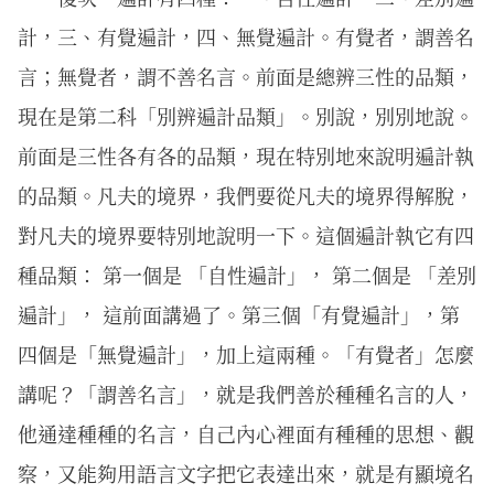
計，三、有覺遍計，四、無覺遍計。有覺者，謂善名
言；無覺者，謂不善名言。前面是總辨三性的品類，
現在是第二科「別辨遍計品類」。別說，別別地說。
前面是三性各有各的品類，現在特別地來說明遍計執
的品類。凡夫的境界，我們要從凡夫的境界得解脫，
對凡夫的境界要特別地說明一下。這個遍計執它有四
種品類： 第一個是 「自性遍計」， 第二個是 「差別
遍計」， 這前面講過了。第三個「有覺遍計」，第
四個是「無覺遍計」，加上這兩種。「有覺者」怎麼
講呢？「謂善名言」，就是我們善於種種名言的人，
他通達種種的名言，自己內心裡面有種種的思想、觀
察，又能夠用語言文字把它表達出來，就是有顯境名