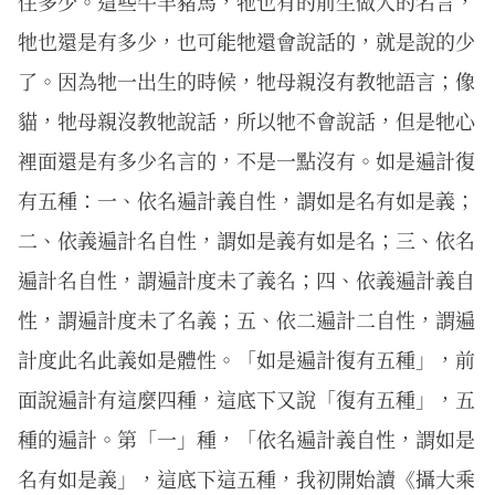
住多少。這些牛羊豬馬，牠也有的前生做人的名言，
牠也還是有多少，也可能牠還會說話的，就是說的少
了。因為牠一出生的時候，牠母親沒有教牠語言；像
貓，牠母親沒教牠說話，所以牠不會說話，但是牠心
裡面還是有多少名言的，不是一點沒有。如是遍計復
有五種：一、依名遍計義自性，謂如是名有如是義；
二、依義遍計名自性，謂如是義有如是名；三、依名
遍計名自性，謂遍計度未了義名；四、依義遍計義自
性，謂遍計度未了名義；五、依二遍計二自性，謂遍
計度此名此義如是體性。「如是遍計復有五種」，前
面說遍計有這麼四種，這底下又說「復有五種」，五
種的遍計。第「一」種，「依名遍計義自性，謂如是
名有如是義」，這底下這五種，我初開始讀《攝大乘