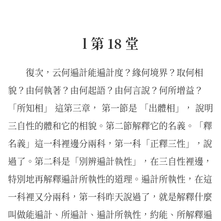
l 第 18 堂
復次，云何遍計能遍計度？緣何境界？取何相
貌？由何執著？由何起語？由何言說？何所增益？
「所知相」 這第三章， 第一節是 「出體相」， 說明
三自性的體和它的相貌。第二節解釋它的名義。「釋
名義」這一科裡邊分兩科，第一科「正釋三性」，說
過了。第二科是「別辨遍計執性」，在三自性裡邊，
特別地再解釋遍計所執性的道理。遍計所執性，在這
一科裡又分兩科，第一科昨天說過了，就是解釋什麼
叫做能遍計、所遍計、遍計所執性，約能、所解釋遍