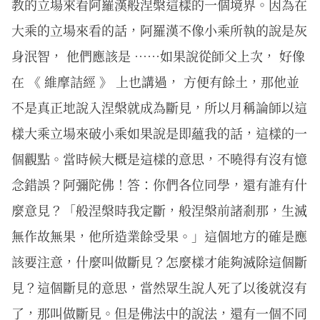
教的立場來看阿羅漢般涅槃這樣的一個境界。因為在
大乘的立場來看的話，阿羅漢不像小乘所執的說是灰
身泯智， 他們應該是 ⋯⋯如果說從師父上次， 好像
在 《 維摩詰經 》 上也講過， 方便有餘土，那他並
不是真正地說入涅槃就成為斷見，所以月稱論師以這
樣大乘立場來破小乘如果說是即蘊我的話，這樣的一
個觀點。當時候大概是這樣的意思，不曉得有沒有憶
念錯誤？阿彌陀佛！答：你們各位同學，還有誰有什
麼意見？「般涅槃時我定斷，般涅槃前諸剎那，生滅
無作故無果，他所造業餘受果。」這個地方的確是應
該要注意，什麼叫做斷見？怎麼樣才能夠滅除這個斷
見？這個斷見的意思，當然眾生說人死了以後就沒有
了，那叫做斷見。但是佛法中的說法，還有一個不同