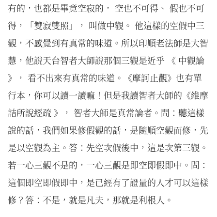
有的，也都是畢竟空寂的， 空也不可得、 假也不可
得，「雙寂雙照」， 叫做中觀。 他這樣的空假中三
觀，不感覺到有真常的味道。所以印順老法師是大智
慧，他說天台智者大師說那個三觀是近乎 《 中觀論
》， 看不出來有真常的味道。《摩訶止觀》也有單
行本，你可以讀一讀嘛！但是我讀智者大師的《維摩
詰所說經疏 》， 智者大師是真常論者。問：聽這樣
說的話，我們如果修假觀的話，是隨順空觀而修，先
是以空觀為主。答：先空次假後中，這是次第三觀。
若一心三觀不是的，一心三觀是即空即假即中。問：
這個即空即假即中，是已經有了證量的人才可以這樣
修？答：不是，就是凡夫，那就是利根人。