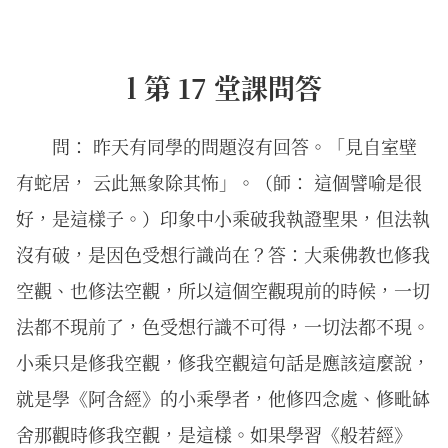
l 第 17 堂課問答
問： 昨天有同學的問題沒有回答。「見自室壁
有蛇居， 云此無象除其怖」。（師： 這個譬喻是很
好，是這樣子。）印象中小乘破我執證聖果，但法執
沒有破，是因色受想行識尚在？答：大乘佛教也修我
空觀、也修法空觀，所以這個空觀現前的時候，一切
法都不現前了，色受想行識不可得，一切法都不現。
小乘只是修我空觀，修我空觀這句話是應該這麼說，
就是學《阿含經》的小乘學者，他修四念處、修毗缽
舍那觀時修我空觀，是這樣。如果學習《般若經》