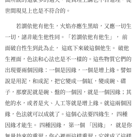
世間現見上也是不符合的。
若謂依他有他⽣，⽕焰亦應⽣⿊暗，⼜應⼀切⽣
⼀切，諸⾮能⽣他性同。「若謂依他有他生」， 前
面破自性生到此為止， 這底下來破這個他生。 破他
生裡面，色法和心法也是不一樣的。這些物質它們的
出現要兩個因緣：一個是因緣，一個是增上緣。譬如
說是用泥，和成泥，把它變成一個缸，變成碗、碟
子，那麼泥就是碗、盤的一個因，就是一個因緣；其
他的水，或者是火、人工等就是增上緣。就這兩個因
緣，色法就可以成就了。這個心法要四緣生， 四種
因緣才能生。 四種因緣， 第一個 「因緣」， 就是你
無量劫來的熏習，你心裡面這樣熏習，它就成了這樣