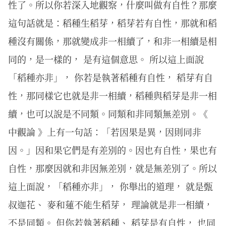
性了。所以你若深入地觀察，什麼叫做有自性？那麼
這句話就是：稻種生稻芽，稻芽若有自性，那就和稻
種沒有關係，那就變成非一相續了，和非一相續是相
同的，是一樣的， 是有這個意思。 所以這上面說
「稻種亦非」， 你若是執著稻種有自性， 稻芽有自
性，那同樣它也就是非一相續，稻種與稻芽是非一相
續，也可以說是不同類。同類和非同類無差別。《
中觀論 》上有一句話：「若因果是異，因則同非
因。」因和果它們是有差別的。因也有自性，果也有
自性，那麼因就和非因無差別，就是無差別了。所以
這上面說，「稻種亦非」， 你舉出的道理， 就是甄
叔迦花、 麥和蓮不能生稻芽， 理論就是非一相續，
不是同類。 但你若執著稻種、 稻芽是有自性， 也同