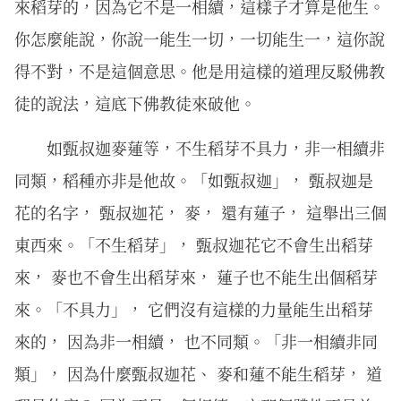
來稻芽的，因為它不是一相續，這樣子才算是他生。
你怎麼能說，你說一能生一切，一切能生一，這你說
得不對，不是這個意思。他是用這樣的道理反駁佛教
徒的說法，這底下佛教徒來破他。
如甄叔迦⿆蓮等，不⽣稻芽不具⼒，⾮⼀相續⾮
同類，稻種亦⾮是他故。「如甄叔迦」， 甄叔迦是
花的名字， 甄叔迦花， 麥， 還有蓮子， 這舉出三個
東西來。「不生稻芽」， 甄叔迦花它不會生出稻芽
來， 麥也不會生出稻芽來， 蓮子也不能生出個稻芽
來。「不具力」， 它們沒有這樣的力量能生出稻芽
來的， 因為非一相續， 也不同類。「非一相續非同
類」， 因為什麼甄叔迦花、 麥和蓮不能生稻芽， 道