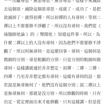
－－出離尋思、無恚尋思、無害尋思。這樣子來滅除
去這個欲，滅除這個欲尋思。成就了、成功了，是把
欲滅掉了，就得初禪，所以初禪的人有尋伺。等到二
禪以上不需要修不淨觀了，所以沒有尋伺。我們從《
瑜伽師地論 》的〈 聲聞地 〉知道這件事。所以，為
什麼二禪以上的人沒有尋伺，因為他們不需要修不淨
觀了，所以叫無尋伺，是這麼回事。尋伺，這個伺是
微細的分別，尋是粗顯的分別，只是分別的粗細叫做
尋伺。這樣講就通於非非想定，初禪、二禪、三禪、
四禪，乃至非非想定都有尋伺。這樣有尋伺的話，那
若說是無尋無伺了，他們沒有這個分別；說二禪以上
是無尋無伺，那就是沒分別。所以修觀的時候，只有
出定，從定裡面出來才能修觀，只有這樣講。但是從