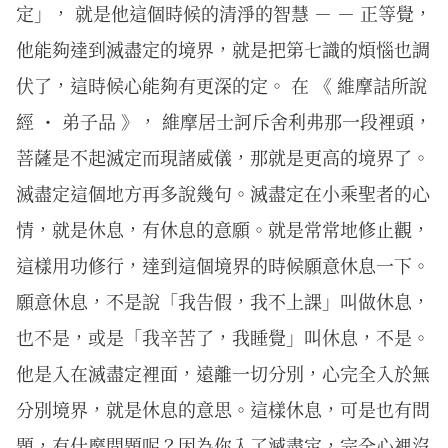
定」， 就是他這個時候的清淨的智慧 － － 正等覺，
他能夠達到滅盡定的境界，就是把第七識的煩惱也調
伏了，這時候心能夠有更深的定。 在 《 維摩詰所說
經 ・ 弟子品 》， 維摩居士訶斥舍利弗那一段裡頭，
菩薩是不起滅定而現諸威儀，那就是更高的境界了。
滅盡定這個地方再多說幾句。滅盡定在小乘聖者的心
情，就是休息，有休息的意願。就是常常地修止觀，
這樣用功修行，達到這個境界的時候願意休息一下。
願意休息，不是說「我告假，我不上課」叫做休息，
也不是，或是「我辛苦了，我睡覺」叫休息，不是。
他是入在滅盡定裡面，遠離一切分別，心完全入於無
分別境界，就是休息的意思。這樣休息，可是也有問
題，有什麼問題呢？因為你入了滅盡定，完全心裡沒