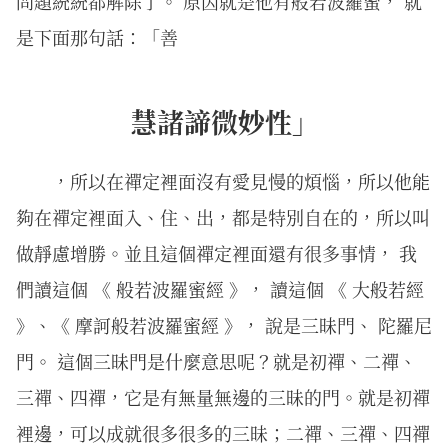
問題統統都解除了。 原因就是他有般若波羅蜜， 就
是下面那句話：「善
慧諸諦微妙性」
，所以在禪定裡面沒有愛見慢的煩惱，所以他能
夠在禪定裡面入、住、出，都是特別自在的，所以叫
做靜慮增勝。並且這個禪定裡面還有很多事情， 我
們讀這個 《 般若波羅蜜經 》， 讀這個 《 大般若經
》、《 摩訶般若波羅蜜經 》， 說是三昧門、 陀羅尼
門。 這個三昧門是什麼意思呢？就是初禪、二禪、
三禪、四禪，它是有無量無邊的三昧的門。就是初禪
裡邊，可以成就很多很多的三昧；二禪、三禪、四禪