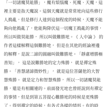
「一切諸魔莫能勝」，魔有煩惱魔、死魔、天魔，這
裡主要是指天魔說。這個天魔就是常常地向這些修行
人搗亂，但是修行人達到這個程度的時候，天魔不能
夠向他搗亂了，他能夠降伏這一切魔王搗亂的事情，
所以叫做莫能勝， 所以叫做難勝地。《 入中論 》 的
作者這樣解釋這個難勝地， 但是在其他的經論裡邊
的解釋，是說二諦的圓融叫做難勝地。「靜慮增勝極
善知」， 這是說難勝地的定力殊勝， 就是禪定殊
勝。「善慧諸諦微妙性」， 就是這位菩薩他的大智
慧殊勝。 就是定力和智慧殊勝， 所以一切諸魔莫能
勝，還是有相關連的。前面發光地也曾經說到有禪定
的事情，但是到第五菩提心難勝地的時候是更殊勝
了。得到禪定的時候，有各式各樣的情形。有的時