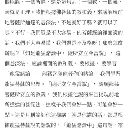
個能詮、一個所詮，還是這句話；一個教、一個義，
義就是正理。我們根據佛菩薩的教和義，來講解現前
地菩薩所通達的甚深法，不是就好了嗎？就可以了
嗎？不行，我們還是不大容易。佛菩薩經論裡面說的
話，我們不大容易懂，我們還是不及格呀！那麼怎麼
辦呢？「如是龍猛諸論中， 隨所安立今當說」， 這
個甚深法， 經論裡面的教和義， 要根據， 要學習
「龍猛諸論」， 龍猛菩薩他著作的諸論， 我們學習
龍猛菩薩的思想。「隨所安立今當說」， 隨順龍猛
菩薩所安立的教義， 我們根據他說的來宣揚現前地
所通達的甚深法，這樣子我們會好一點，可能會好一
點。這是月稱論師他這樣講；就是他講的話，都是根
據龍猛菩薩說的話說的。「龍猛諸論中」這句話，宗