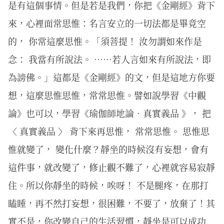
是有這個事情。但是若是我們，你把《金剛經》背下
來，心裡面常思惟：名言安立的一切法都是畢竟空
的， 你常這麼思惟。「須菩提！ 汝勿謂如來作是
念： 我當有所說法。 ⋯⋯若人言如來有所說法，即
為謗佛。」這都是《金剛經》的文，但是這地方你要
想，這麼思惟思惟，常常思惟。譬如說學習《中觀
論》也可以，學習《瑜伽師地論．真實義品 》， 把
〈 真實義品 〉 背下來再思惟， 常常思惟。 思惟思
惟就變了， 變化什麼？靜坐的時候沒有妄想，會有
這件事，就改變了，修止觀不難了，心裡就容易寂靜
住。所以你靜坐的時候，唉呀！ 不是腿疼，在那打
瞌睡，再不然打妄想，很困難，不要了，放棄了！其
實不是，你改變自己的生活習慣，靜坐是可以成功