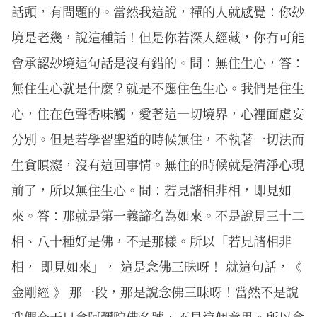
話頭，有問題的。當然我這說，禪的人就感覺：你玅
境是老幾，說這種話！但是你若深入經藏，你有可能
會承認玅境這句話是沒有錯的。問：無住生心，答：
無住生心就是什麼？就是不應住色生心。我們是住生
心，住在色聲香味觸，愛著這一切境界，心裡面虛妄
分別。但是若學習聖道的時候無住，不執著一切法而
生貪瞋癡，沒有這回事情。無住的時候就是清淨心現
前了，所以無住生心。問：若見諸相非相，即見如
來。答：那就是第一義諦名為如來。不是說見三十二
相、八十種好是佛，不是那樣。所以「若見諸相非
相， 即見如來」， 這是念佛三昧呀！ 就這句話，《
金剛經 》 那一段，那是說念佛三昧呀！當然不是說
我們今天只念阿彌陀佛名號，不是這個意思。所以念