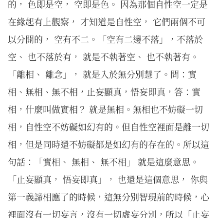
的， 色即是空， 空即是色。 因為那個自性空一定是
在緣起有上觀察， 才知道是自性空， 它們兩個不可
以分開的， 空有不二。「空有二邊不落」，不落於
空、 也不落於有， 就是不執著空、 也不執著有。
「離相、 離念」， 就是入於無分別慧了。問：實
相、無相、無不相，止妄顯真，悟妄即真，答：實
相，什麼叫做實相？ 就是無相。無相也不妨礙一切
相，自性空不妨礙如幻有的。但自性空裡面是離一切
相，但是同時還不妨礙都是如幻有的存在的。所以這
句話：「實相、 無相、 無不相」 就是這麼意思。
「止妄顯真， 悟妄即真」， 也還是這個意思， 你與
第一義諦相應了的時候，這無分別智現前的時候，心
裡面沒有一切妄言，沒有一切虛妄分別，所以「止妄