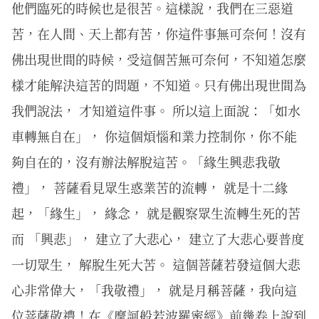
他們臨死的時候也是很苦。這樣說，我們在三惡道
苦，在人間、天上都有苦，你這件事無可奈何！沒有
佛出現世間的時候，受這個苦無可奈何，不知道怎麼
樣才能解決這苦的問題，不知道。只有佛出現世間為
我們說法， 才知道這件事。 所以這上面說：「如水
車轉無自在」， 你這個煩惱和業力控制你，你不能
夠自在的，沒有辦法解脫這苦。「緣生興悲我敬
禮」， 菩薩看見眾生惑業苦的流轉， 就是十二緣
起，「緣生」， 緣念， 就是觀察眾生流轉生死的苦
而 「興悲」， 建立了大悲心， 建立了大悲心要普度
一切眾生， 解脫生死大苦。 這個菩薩若發這個大悲
心非常偉大，「我敬禮」， 就是月稱菩薩，我向這
位菩薩敬禮！在《摩訶般若波羅蜜經》前幾卷上說到