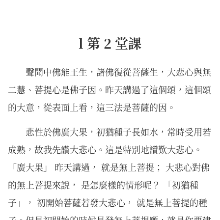
l 第 2 堂課
聲聞中佛能王⽣，諸佛復從菩薩⽣，⼤悲⼼與無
⼆慧、菩提⼼是佛⼦因。昨天講過了這個頌，這個頌
的大意，從表面上看，這三法是菩薩的因。
悲性於佛廣⼤果，初猶種⼦⾧如⽔，常時受⽤若
成熟，故我先讚⼤悲⼼。這是特別地讚歎大悲心。
「廣大果」 昨天講過， 就是無上菩提； 大悲心對佛
的無上菩提來說， 是怎麼樣的情形呢？ 「初猶種
子」， 初開始菩薩若發大悲心， 就是無上菩提的種