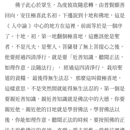
佛⼦此⼼於眾⽣，為度彼故隨悲轉，由普賢願善
回向，安住極喜此名初。下邊說到十地和佛地，這是
《 入中論 》中心的地方在這裡，前面等於是一個序
了。十地，初，第一地翻個極喜地，這應該他是聖
者，不是凡夫，是聖人。菩薩發了無上菩提心之後，
他要經過四清淨行，就是要「近善知識，聽聞正法，
如理作意，法隨法行」， 經過這四清淨行， 栽培聖
道的資糧， 最後得無生法忍， 那麼這叫做極喜地，
這樣意思，不是突然間就能得無生法忍的。第一個是
要親近善知識，親近善知識就是佛法中的大德，你要
親近他，親近他的目地就是學習佛法。學習佛法以
後，你能如理作意。聽聞正法的時候，要按照佛的正
法去思惟佛法的真諦、真理，要去思惟。當然這裡邊