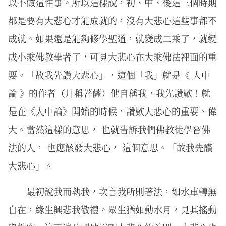
以不做這件事。所以這樣說，初、中、後這三個時期
都是要有大悲心才能成就的，沒有大悲心這些事都不
成就。如果還是能夠修學聖道，就變成二乘了，就變
成小乘佛教學者了，可見大悲心在大乘佛法裡面的重
要。「故我先讚大悲心」，這個「我」就是《 入中
論 》的作者（月稱菩薩）他自稱我，我先讚歎！就
是在《入中論》開始的時候，讚歎大悲心的重要、偉
大。當然這樣的意思， 也就告訴我們佛教徒學習佛
法的人， 也應該發大悲心， 這個意思。「故我先讚
大悲心」。
最初說我⽽執我，次⾔我所則著法，如⽔⾞轉無
⾃在，緣⽣興悲我敬禮。眾⽣猶如動⽔⽉，⾒其搖動