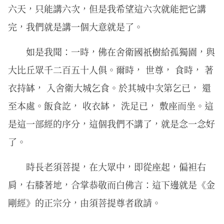
六天，只能講六次，但是我希望這六次就能把它講
完，我們就是講一個大意就是了。
如是我聞：一時，佛在舍衛國祇樹給孤獨園，與
大比丘眾千二百五十人俱。爾時， 世尊， 食時， 著
衣持缽， 入舍衛大城乞食。於其城中次第乞已， 還
至本處。飯食訖， 收衣缽， 洗足已， 敷座而坐。這
是這一部經的序分，這個我們不講了，就是念一念好
了。
時長老須菩提，在大眾中，即從座起，偏袒右
肩，右膝著地，合掌恭敬而白佛言：這下邊就是《金
剛經》的正宗分，由須菩提尊者啟請。