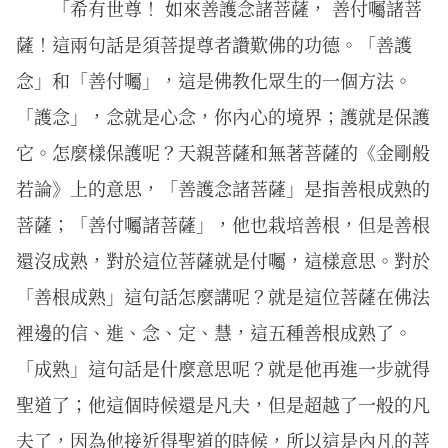
「希有世尊！ 如來善護念諸菩薩， 善付囑諸菩
薩！這兩句話是須菩提尊者讚歎佛的功德。「善護
念」和「善付囑」，這是佛教化眾生的一個方法。
「護念」，念就是心念，你內心的境界；護就是保護
它。怎麼樣保護呢？天親菩薩和無著菩薩的《金剛般
若論》上的意思，「善護念諸菩薩」是指善根成熟的
菩薩；「善付囑諸菩薩」，他也栽培善根，但是善根
還沒成熟，對於這位菩薩就是付囑，這樣意思。對於
「善根成熟」這句話怎麼講呢？就是這位菩薩在佛法
裡邊的信、進、念、定、慧，這五種善根成熟了。
「成熟」這句話是什麼意思呢？就是他再進一步就得
聖道了；他這個時候還是凡夫，但是超越了一般的凡
夫了，因為他接近得聖道的時候，所以這是內凡的菩