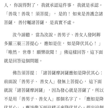
人， 你說得對了， 我就承認這件事， 我就是承認。
「善哉！善哉！ 須菩提」， 是的！ 如來是善護念諸
菩薩， 善付囑諸菩薩， 是真實不虛。
汝今諦聽， 當為汝說。善男子、善女人發阿耨
多羅三藐三菩提心， 應如是住， 如是降伏其心！ 」
「唯然， 世尊！ 願樂欲聞！ 」佛這樣回答，這下面
就是回答這個問題。
佛告須菩提：「諸菩薩摩訶薩應如是降伏其心：
前面說「善男子、 善女人」發無上菩提心， 這下面
就說「諸菩薩摩訶薩」，因為發心就是菩薩了，所以
不是用「善男子、善女人」那個名字了。「應如是降
伏其心」，應該像下面這樣子來降伏其心。提出這個