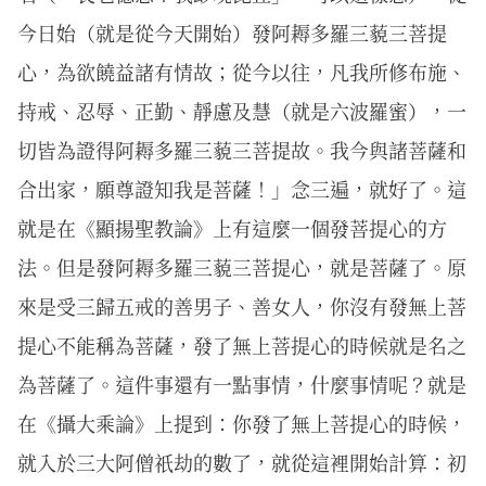
今日始（就是從今天開始）發阿耨多羅三藐三菩提
心，為欲饒益諸有情故；從今以往，凡我所修布施、
持戒、忍辱、正勤、靜慮及慧（就是六波羅蜜），一
切皆為證得阿耨多羅三藐三菩提故。我今與諸菩薩和
合出家，願尊證知我是菩薩！」念三遍，就好了。這
就是在《顯揚聖教論》上有這麼一個發菩提心的方
法。但是發阿耨多羅三藐三菩提心，就是菩薩了。原
來是受三歸五戒的善男子、善女人，你沒有發無上菩
提心不能稱為菩薩，發了無上菩提心的時候就是名之
為菩薩了。這件事還有一點事情，什麼事情呢？就是
在《攝大乘論》上提到：你發了無上菩提心的時候，
就入於三大阿僧祇劫的數了，就從這裡開始計算：初