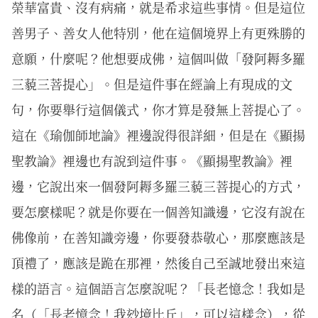
榮華富貴、沒有病痛，就是希求這些事情。但是這位
善男子、善女人他特別，他在這個境界上有更殊勝的
意願，什麼呢？他想要成佛，這個叫做「發阿耨多羅
三藐三菩提心」。但是這件事在經論上有現成的文
句，你要舉行這個儀式，你才算是發無上菩提心了。
這在《瑜伽師地論》裡邊說得很詳細，但是在《顯揚
聖教論》裡邊也有說到這件事。《顯揚聖教論》裡
邊，它說出來一個發阿耨多羅三藐三菩提心的方式，
要怎麼樣呢？就是你要在一個善知識邊，它沒有說在
佛像前，在善知識旁邊，你要發恭敬心，那麼應該是
頂禮了，應該是跪在那裡，然後自己至誠地發出來這
樣的語言。這個語言怎麼說呢？「長老憶念！我如是
名（「長老憶念！我玅境比丘」，可以這樣念），從