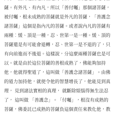
薩。有外凡、有內凡，所以「善付囑」那個諸菩薩，
被付囑，根未成熟的菩薩就是外凡的菩薩，「善護念
諸菩薩」這個是指內凡的菩薩。或者說內凡的菩薩有
兩種︰煖、頂是一種，忍、世第一是一種。煖、頂的
菩薩還是有可能會退轉，忍、世第一是不退的了，只
有向前進而不後退。這樣說，分這麼兩種菩薩也是可
以。就是由於這位菩薩的善根成熟了，佛能夠加持
他，他就得聖道了，這叫做「善護念諸菩薩」。由佛
的道力加持他，就使令他的智慧增長了，他能見到真
理， 見到諸法實相的真理， 就斷除煩惱得無生法忍
了， 這叫做 「善護念」。「付囑」，根沒有成熟的
菩薩，佛委託已成熟的菩薩負這個責任來教化他，教