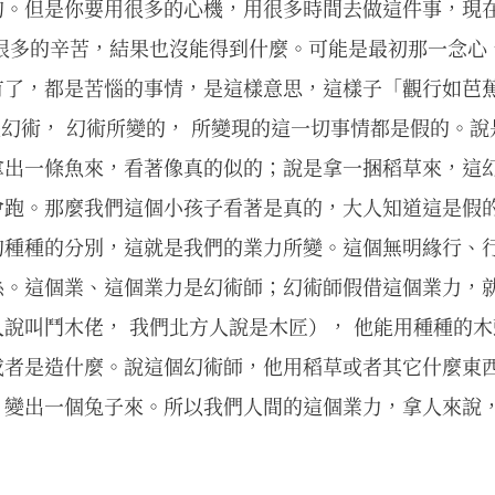
的。但是你要用很多的心機，用很多時間去做這件事，現
了很多的辛苦，結果也沒能得到什麼。可能是最初那一念心
有了，都是苦惱的事情，是這樣意思，這樣子「觀行如芭
 是幻術， 幻術所變的， 所變現的這一切事情都是假的。
拿出一條魚來，看著像真的似的；說是拿一捆稻草來，這
會跑。那麼我們這個小孩子看著是真的，大人知道這是假
的種種的分別，這就是我們的業力所變。這個無明緣行、
係。這個業、這個業力是幻術師；幻術師假借這個業力，
說叫鬥木佬， 我們北方人說是木匠）， 他能用種種的木
或者是造什麼。說這個幻術師，他用稻草或者其它什麼東
、變出一個兔子來。所以我們人間的這個業力，拿人來說