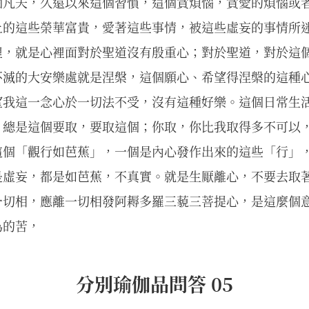
個凡夫，久遠以來這個習慣，這個貪煩惱，貪愛的煩惱或
上的這些榮華富貴，愛著這些事情，被這些虛妄的事情所
裡，就是心裡面對於聖道沒有殷重心；對於聖道，對於這
不滅的大安樂處就是涅槃，這個願心、希望得涅槃的這種
望我這一念心於一切法不受，沒有這種好樂。這個日常生
，總是這個要取，要取這個；你取，你比我取得多不可以
這個「觀行如芭蕉」，一個是內心發作出來的這些「行」
是虛妄，都是如芭蕉，不真實。就是生厭離心，不要去取
一切相，應離一切相發阿耨多羅三藐三菩提心，是這麼個
為的苦，
分別瑜伽品問答 05