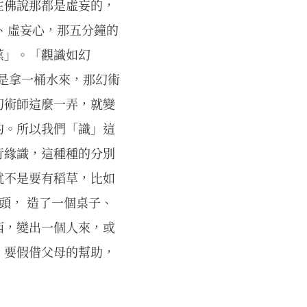
在佛說那都是虛妄的，
、虛妄心，那五分鐘的
蕉」。「觀識如幻
說是拿一桶水來，那幻術
幻術師這麼一弄，就變
的。所以我們「識」這
行緣識，這種種的分別
就不是要有稻草，比如
頭， 造了一個桌子、
西，變出一個人來，或
，要假借父母的幫助，