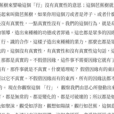
芭蕉樹來譬喻這個「行」沒有真實性的意思；這個芭蕉樹
裹起來叫做芭蕉樹，如果你用這個刀或者是斧子、或者什
是沒有真實性，一點真實性沒有。我們的這個行為，就是
的領導，造出來種種的功德或者罪過。這也都是眾多的因
、行、識的合作，這樣子造出來種種的業力，那麼也都是
法的。這個沒有真實性，有真實性和沒有真實性這句話，這
，那都是真實的。不假借因緣，這件事不需要因緣它就有
而有，那件事就是不真實。什麼道理呢？ 假借因緣有的東
所以它不真實。不假借因緣而有的東西，所有的因緣法都
的。 現在你觀察這個 「行」， 觀察我們由思心所發動
有，都是無常的、都是變化的、都是可破壞的；所以都是
色如聚沫，觀受如浮泡，觀想如陽燄，觀行如芭蕉，這個