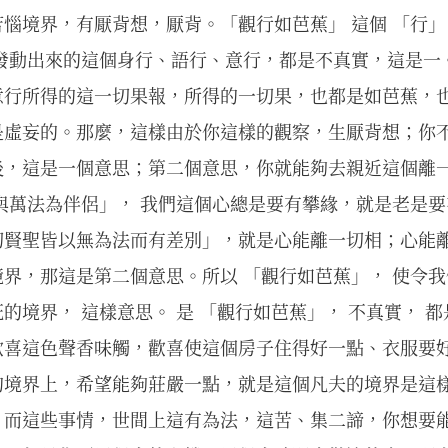
惱境界，有厭背想，厭背。「觀行如芭蕉」 這個 「行」
所發動出來的這個身行、語行、意行，都是不真實，這是一
意行所得的這一切果報，所得的一切果，也都是如芭蕉，
是虛妄的。那麼，這樣由於你這樣的觀察，生厭背想；你
後，這是一個意思；第二個意思，你就能夠去親近這個離一
與萬法為伴侶」， 我們這個心總是要有攀緣，就是老是要
切賢聖皆以無為法而有差別」，就是心能離一切相；心能
界，那這是第二個意思。所以 「觀行如芭蕉」， 使令我
的境界， 這樣意思。 是 「觀行如芭蕉」， 不真實， 都
歡喜這色聲香味觸，歡喜使這個房子住得好一點、衣服要
的境界上，希望能夠莊嚴一點，就是這個凡夫的境界是這
，而這些事情，世間上這有為法，這苦、集二諦，你想要