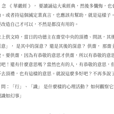
、 念 《 華嚴經 》， 要讀誦這大乘經典，然後多懺悔，
助。或者持這個滅定業真言，也應該有幫助，就是這樣子
要改造自己才可以，不然是都沒有用的。
念上供文時，當日的功德主在齋堂中央的頂禮、問訊，其
意」， 是其中的深意？ 還是其後的深意？ 供齋， 那齋
敬。要供齋，因為有恭敬的意思才供齋，所以有恭敬的意
樣吧！還有什麼意思嗎？當然也有的人，有恭敬的意思，
不去頂禮，也有這樣的意思。就說這麼多好吧？不再多說
問：「行」、「識」 是什麼樣的心理活動？ 如何觀察它
觀識如幻事」