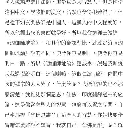
國人像鳩摩羅什法師，那是真是大智慧人，但是他學
這個中文，學我們的漢文，當然也學得很難得了，但
是還不如玄奘法師是中國人，這漢人的中文程度好，
所以他翻出來的東西就是好。所以我從這裡去讀這
《瑜伽師地論》，和其他的翻譯對比，就感覺這《瑜
伽師地論》說的不同，使令你容易明白，使令你容易
明白一點。所以《瑜伽師地論》應該學。說是我頭幾
天我還沒說明白，這個喇嘛、這個仁波切說：你們中
國的禪宗的人太笨了，什麼笨呢？大概他說的也不那
麼清楚。我推測那個意思，佛法，印度翻譯過來的經
論，這是佛菩薩聖人的智慧，怎麼可以置之高閣？自
己坐那裡「念佛是誰？」這聖人的智慧，你趕快要學
習嘛怎麼能說不學習，我就自己「念佛是誰」呢？就