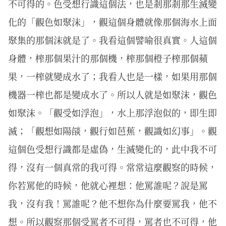
不可得的。色受想行識這個法，也是剎那剎那生滅變
化的「觀色如聚沫」，觀這個身體就像那個海水上面
聚集的那個沫就是了。我看這個譬喻很真實。人這個
身體，榨那個果汁的那個機，榨那個橙子榨那個蘋
果，一榨就變成水了；我看人也是一樣，如果用那個
機器一榨也都是變成水了。所以人就是如聚沫，觀色
如聚沫。「觀受如浮泡」，水上那浮泡似的，即生即
滅；「觀想如陽燄，觀行如芭蕉，觀識如幻事」。觀
這個色受想行識都是虛偽，生滅變化的，此中我不可
得，沒有一個真常的我可得。常常這麼觀察的時候，
你若罵他的時候，他就心裡想：他罵誰呢？說是罵
我，沒有我！罵誰呢？他不想你為什麼要罵我，他不
想。所以觀察那個受罵者不可得，罵者也不可得，他