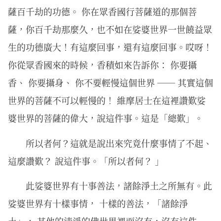
薩百千劫的功德。 你在眾香國行菩薩道的那個菩
薩，你百千劫那麼久，也不如在娑婆世界一世饒益眾
生的功德廣大！有這麼回事，還有這麼回事。哎呀！
你從眾香國來的時候，香積如來告訴你： 你要攝
香、 你要攝身、 你不要輕慢這個世界 ── 其實這個
世界的菩薩不可以輕慢的！ 維摩居士在這裡讚歎娑
婆世界的菩薩的偉大，說這件事。這是「總歎」。
所以者何？這就是說出來究竟什麼事情了不起、
這麼讚歎？ 說這件事。「所以者何？ 」
此娑婆世界有十事善法，諸餘淨土之所無有。此
娑婆世界有十樣事情， 十樣的善法，「諸餘淨