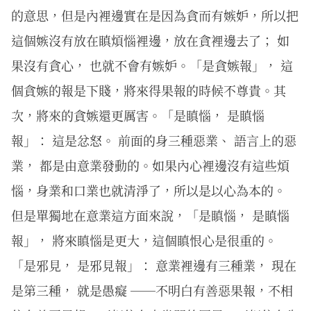
的意思，但是內裡邊實在是因為貪而有嫉妒，所以把
這個嫉沒有放在瞋煩惱裡邊，放在貪裡邊去了； 如
果沒有貪心， 也就不會有嫉妒。「是貪嫉報」， 這
個貪嫉的報是下賤，將來得果報的時候不尊貴。其
次，將來的貪嫉還更厲害。「是瞋惱， 是瞋惱
報」： 這是忿怒。 前面的身三種惡業、 語言上的惡
業， 都是由意業發動的。如果內心裡邊沒有這些煩
惱，身業和口業也就清淨了，所以是以心為本的。
但是單獨地在意業這方面來說，「是瞋惱， 是瞋惱
報」， 將來瞋惱是更大，這個瞋恨心是很重的。
「是邪見， 是邪見報」： 意業裡邊有三種業， 現在
是第三種， 就是愚癡 ──不明白有善惡果報，不相