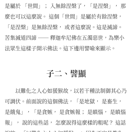
是屬於 「世間」； 入無餘涅槃了，「是涅槃」， 那
麼也可以這麼說。 這個「世間」是屬於有餘涅槃，
「是涅槃」是無餘涅槃， 或者這麼說。這是滅諦。
苦集滅道四諦 ── 釋迦牟尼佛在五濁惡世，為樂小
法眾生這樣子開示佛法。這下邊用譬喻來顯示。
子二、譬顯
以難化之人心如猨猴故，以若干種法制御其心乃
可調伏。前面說的這個佛法，「是地獄， 是畜生，
是餓鬼」，「是貪嫉， 是貪嫉報； 是瞋惱， 是瞋惱
報」， 說的這些話， 怎麼說得這麼樣的粗呢？ 這話