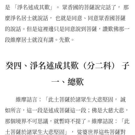
是 「淨名述成其歎」。 眾香國的菩薩說完話了， 那
麼淨名居士就說話， 也就是同意、同意眾香國菩薩
的說話。但是這裡邊只是同意說到菩薩，讚歎佛那一
段維摩居士就沒有講。先歎。
癸四、淨名述成其歎（分二科） 子
一、總歎
維摩詰言：「此土菩薩於諸眾生大悲堅固， 誠
如所言，這一段是述成菩薩這一段；佛是大慈大悲，
那個境界不可思議，就暫時不提了。維摩詰說：「此
土菩薩於諸眾生大悲堅固」， 娑婆世界這些菩薩對