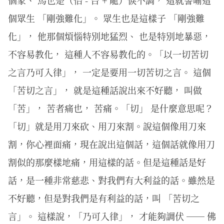
個象、 馬也是（怡 - 台 + 龍）悷不調， 這就譬喻這
個眾生 「剛強難化」。 眾生也是這樣子 「剛強難
化」， 他那個煩惱特別地猛烈、 也是特別地暴惡，
不容易教化， 這種人不容易教化的。「以一切苦切
之言乃可入律」， 一定是要用一切苦切之言。 這個
「苦切之言」， 就是這種話說出來不好聽， 叫做
「苦」， 苦者痛也， 苦痛。「切」 是什麼意思呢？
「切」就是用刀來砍、用刀來割。說這個像用刀來
割，你心裡面痛，現在說出這個話，這個話就像用刀
割似的那麼樣地痛，用這樣的話。但是這種話是好
話，是一種非常慈悲、對我們有大利益的話。雖然是
不好聽，但是對我們是有利益的話，叫 「苦切之
言」。 這樣說，「乃可入律」， 才能夠調伏 ── 佛