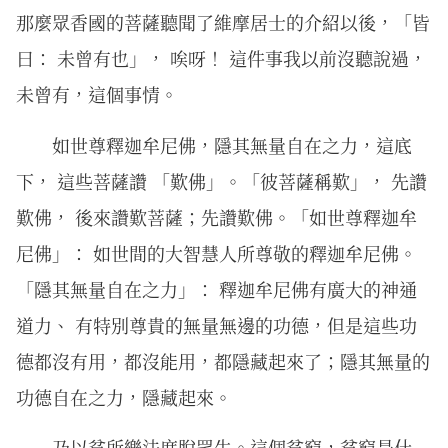
那麼眾香國的菩薩聽聞了維摩居士的介紹以後，「皆
曰： 未曾有也」， 唉呀！ 這件事我以前沒聽說過，
未曾有，這個事情。
如世尊釋迦牟尼佛，隱其無量自在之力，這底
下， 這些菩薩讚 「歎佛」。「彼菩薩稱歎」， 先讚
歎佛， 後來讚歎菩薩；先讚歎佛。「如世尊釋迦牟
尼佛」： 如世間的大智慧人所尊敬的釋迦牟尼佛。
「隱其無量自在之力」： 釋迦牟尼佛有廣大的神通
道力、 有特別尊貴的無量無邊的功德，但是這些功
德都沒有用，都沒能用，都隱藏起來了；隱其無量的
功德自在之力，隱藏起來。
乃以貧所樂法度脫眾生。這個貧窮，貧窮是什