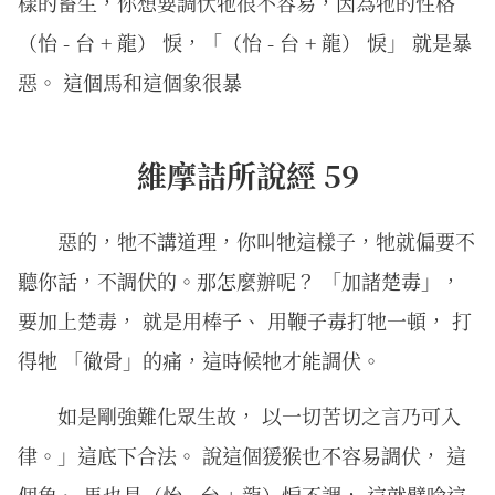
樣的畜生，你想要調伏牠很不容易，因為牠的性格
（怡 - 台 + 龍） 悷，「（怡 - 台 + 龍） 悷」 就是暴
惡。 這個馬和這個象很暴
維摩詰所說經 59
惡的，牠不講道理，你叫牠這樣子，牠就偏要不
聽你話，不調伏的。那怎麼辦呢？ 「加諸楚毒」，
要加上楚毒， 就是用棒子、 用鞭子毒打牠一頓， 打
得牠 「徹骨」的痛，這時候牠才能調伏。
如是剛強難化眾生故， 以一切苦切之言乃可入
律。」這底下合法。 說這個猨猴也不容易調伏， 這