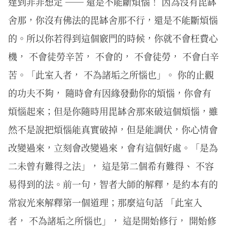
達到非非想定 ── 還是不能斷煩惱！ 因為沒有毘缽
舍那，你沒有佛法的毘缽舍那不行，還是不能斷煩惱
的。所以你若得到這個竅門的時候，你就不會枉費心
機， 不會徒勞辛苦， 不會的， 不會徒勞， 不會白辛
苦。「此室入者， 不為諸垢之所惱也」。 你的止觀
的功夫不夠， 隨時會有因緣發動你的煩惱，你會有
煩惱起來；但是你隨時用毘缽舍那來破這個煩惱，雖
然不是說把煩惱能真實破掉，但是能調伏，你心情會
改變過來，立刻會改變過來，會有這個好處。「是為
二未曾有難得之法」， 這是第二個希有難得、 不容
易得到的法。前一句，智者大師的解釋，是約本有的
常寂光來解釋第一個道理；那麼這句話 「此室入
者， 不為諸垢之所惱也」， 這是開始修行， 開始修