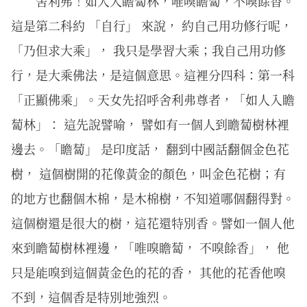
舍利弗！如人入瞻蔔林，唯嗅瞻蔔，不嗅餘香。
這是第二科約 「自行」 來說， 約自己用功修行呢，
「乃但求大乘」， 我只是學習大乘；我自己用功修
行，是大乘佛法，是這個意思。這裡分四科：第一科
「正顯佛乘」。天女先招呼舍利弗尊者，「如人入瞻
蔔林」： 這先說譬喻， 譬如有一個人到瞻蔔樹林裡
邊去。「瞻蔔」 是印度話， 翻到中國話翻個金色花
樹， 這個樹開的花像黃金的顏色，叫金色花樹；有
的地方也翻個木棉，是木棉樹，不知道哪個翻得對。
這個樹還是很大的樹，這花還特別香。譬如一個人他
來到瞻蔔樹林裡邊，「唯嗅瞻蔔， 不嗅餘香」， 他
只是能嗅到這個黃金色的花的香， 其他的花香他嗅
不到，這個香是特別地強烈。