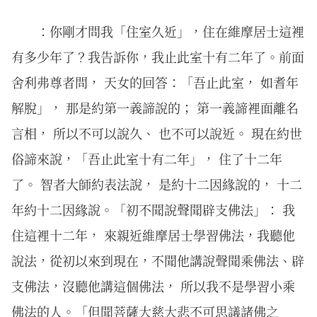
：你剛才問我「住室久近」，住在維摩居士這裡
有多少年了？我告訴你，我止此室十有二年了。前面
舍利弗尊者問， 天女的回答：「吾止此室， 如耆年
解脫」， 那是約第一義諦說的； 第一義諦裡面離名
言相， 所以不可以說久、 也不可以說近。 現在約世
俗諦來說，「吾止此室十有二年」， 住了十二年
了。 智者大師約表法說， 是約十二因緣說的， 十二
年約十二因緣說。「初不聞說聲聞辟支佛法」： 我
住這裡十二年， 來親近維摩居士學習佛法，我聽他
說法，從初以來到現在，不聞他講說聲聞乘佛法、辟
支佛法，沒聽他講這個佛法， 所以我不是學習小乘
佛法的人。「但聞菩薩大慈大悲不可思議諸佛之