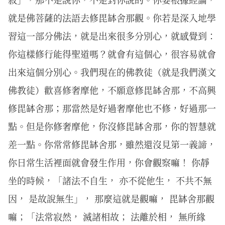
就是佛菩薩的法語去修毘缽舍那觀。你若是深入地學
習這一部分佛法，就是出來很多分別心，就感覺到：
你這樣修行能得聖道嗎？就會有這個心，很容易就會
出來這個分別心。我們現在的佛教徒（就是我們漢文
佛教徒）歡喜修奢摩他，不願意修毘缽舍那，不高興
修毘缽舍那；那當然是好過奢摩他也不修，好過那一
點。但是你修奢摩他，你沒修毘缽舍那，你的智慧就
差一點。你常常修毘缽舍那，雖然還沒見第一義諦，
你日常生活裡面就會發生作用，你會觀察嘛！ 你靜
坐的時候，「諸法不自生， 亦不從他生， 不共不無
因， 是故說無生」， 那麼這就是觀嘛， 毘缽舍那觀
嘛；「法常寂然， 滅諸相故； 法離於相， 無所緣