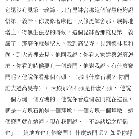
它還沒有見第一義諦，只有毘缽舍那這個智慧能夠證
悟第一義諦。你要修奢摩他、又修毘缽舍那，展轉地
增上，得無生法忍的時候，這個毘缽舍那就見第一義
諦了，那麼你就是聖人。我到高旻寺，見到德林老和
尚，到大殿裡去見。他同我說：你看人家建築怎麼怎
麼，你看的時候要有一個竅門，他對我說。有什麼竅
門呢？他說你看那個石頭，（那叫什麼石頭？ 你們
誰去過高旻寺）， 大殿那個石頭是什麼石頭， 他說
一個方塊一個方塊的，他說你看這個竅門就在這裡，
就是一方塊石頭是一個拜墩，一個方塊一個拜墩，這
個竅門就在這裡。現在我們說，「不為諸垢之所惱
也」： 這地方也有個竅門！ 什麼竅門呢？ 如是你靜