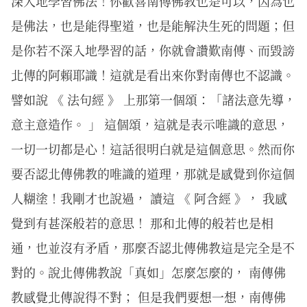
深入地學習佛法！你歡喜南傳佛教也是可以，因為也
是佛法，也是能得聖道，也是能解決生死的問題；但
是你若不深入地學習的話，你就會讚歎南傳、而毀謗
北傳的阿賴耶識！這就是看出來你對南傳也不認識。
譬如說 《 法句經 》 上那第一個頌：「諸法意先導，
意主意造作。 」 這個頌，這就是表示唯識的意思，
一切一切都是心！這話很明白就是這個意思。然而你
要否認北傳佛教的唯識的道理，那就是感覺到你這個
人糊塗！我剛才也說過， 讀這 《 阿含經 》， 我感
覺到有甚深般若的意思！ 那和北傳的般若也是相
通，也並沒有矛盾，那麼否認北傳佛教這是完全是不
對的。說北傳佛教說「真如」怎麼怎麼的， 南傳佛
教感覺北傳說得不對； 但是我們要想一想，南傳佛