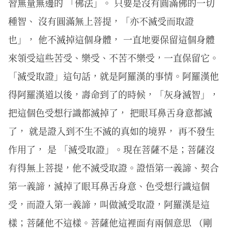
習無量無邊的 「佛法」。 只要是沒有圓滿佛的一切
種智、 沒有圓滿無上菩提，「亦不滅受而取證
也」， 他不滅掉這個身體， 一直地要保留這個身體
來領受這些苦受、樂受、不苦不樂受，一直保留它。
「滅受取證」這句話，就是阿羅漢的事情。阿羅漢他
得阿羅漢道以後，壽命到了的時候，「灰身滅智」，
把這個色受想行識都滅掉了， 把眼耳鼻舌身意都滅
了， 就是證入到不生不滅的真如的境界， 再不發生
作用了， 是 「滅受取證」。現在菩薩不是；菩薩沒
有得無上菩提，他不滅受取證。證悟第一義諦、契合
第一義諦，滅掉了眼耳鼻舌身意、色受想行識這個
受，而證入第一義諦，叫做滅受取證，阿羅漢是這
樣；菩薩他不這樣。菩薩他這裡面有兩個意思 （剛