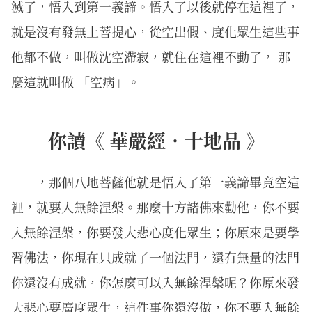
滅了，悟入到第一義諦。悟入了以後就停在這裡了，
就是沒有發無上菩提心，從空出假、度化眾生這些事
他都不做，叫做沈空滯寂，就住在這裡不動了， 那
麼這就叫做 「空病」。
你讀《 華嚴經．十地品 》
，那個八地菩薩他就是悟入了第一義諦畢竟空這
裡，就要入無餘涅槃。那麼十方諸佛來勸他，你不要
入無餘涅槃，你要發大悲心度化眾生；你原來是要學
習佛法，你現在只成就了一個法門，還有無量的法門
你還沒有成就，你怎麼可以入無餘涅槃呢？你原來發
大悲心要廣度眾生，這件事你還沒做，你不要入無餘