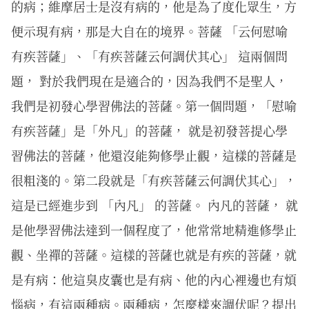
的病；維摩居士是沒有病的，他是為了度化眾生，方
便示現有病，那是大自在的境界。菩薩 「云何慰喻
有疾菩薩」、「有疾菩薩云何調伏其心」 這兩個問
題， 對於我們現在是適合的，因為我們不是聖人，
我們是初發心學習佛法的菩薩。第一個問題，「慰喻
有疾菩薩」是「外凡」的菩薩， 就是初發菩提心學
習佛法的菩薩，他還沒能夠修學止觀，這樣的菩薩是
很粗淺的。第二段就是「有疾菩薩云何調伏其心」，
這是已經進步到 「內凡」 的菩薩。 內凡的菩薩， 就
是他學習佛法達到一個程度了，他常常地精進修學止
觀、坐禪的菩薩。這樣的菩薩也就是有疾的菩薩，就
是有病：他這臭皮囊也是有病、他的內心裡邊也有煩
惱病，有這兩種病。兩種病，怎麼樣來調伏呢？提出