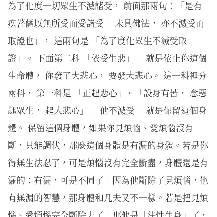
為了化度一切眾生不滅諸受， 前面那兩句：「是有
疾菩薩以無所受而受諸受， 未具佛法， 亦不滅受而
取證也」， 這兩句是 「為了度化眾生不滅受取
證」。 下面第二科 「依受生悲」， 就是依止你這個
生命體， 你發了大悲心， 要發大悲心。 這一科裡分
兩科， 第一科是 「正起悲心」。「設身有苦， 念惡
趣眾生， 起大悲心」： 他不滅受， 就是保留這個身
體。 保留這個身體，如果你見煩惱、愛煩惱沒有
斷，只能調伏，那麼這個身體是有漏的身體。若是你
得無生法忍了，可是煩惱沒有完全斷盡，身體還是有
漏的；有漏，可是不同了，因為他斷除了見煩惱，他
有無漏的智慧，那身體和凡夫又不一樣。若是把見煩
惱、愛煩惱完全斷除去了，那他是「法性生身」了，