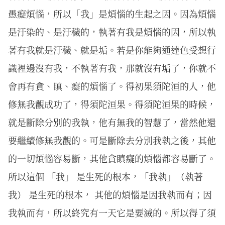
愚癡煩惱，所以「我」是煩惱的生起之因。因為煩惱
是汙染的、是汙穢的，執著有我是煩惱的因，所以執
著有我就是汙穢、就是垢。若是你能夠通達色受想行
識裡邊沒有我，不執著有我，那就沒有垢了，你就不
會再有貪、瞋、癡的煩惱了。得初果須陀洹的人，他
修無我觀成功了，得須陀洹果。得須陀洹果的時候，
就是斷除分別的我執，他有無我的智慧了，當然他還
要繼續修無我觀的。可是斷除去分別我執之後，其他
的一切煩惱容易斷，其他貪瞋癡的煩惱都容易斷了。
所以這個 「我」 是生死的根本，「我執」（執著
我） 是生死的根本， 其他的煩惱是因我執而有；因
我執而有，所以終究有一天它是要滅的。所以得了須