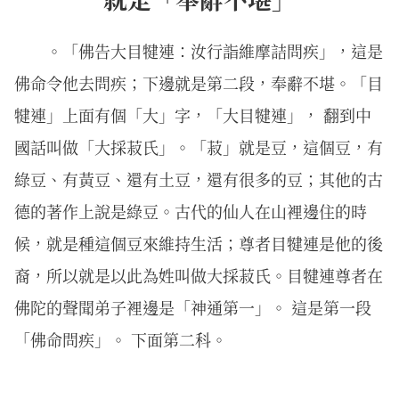
。「佛告大目犍連：汝行詣維摩詰問疾」，這是
佛命令他去問疾；下邊就是第二段，奉辭不堪。「目
犍連」上面有個「大」字，「大目犍連」， 翻到中
國話叫做「大採菽氏」。「菽」就是豆，這個豆，有
綠豆、有黃豆、還有土豆，還有很多的豆；其他的古
德的著作上說是綠豆。古代的仙人在山裡邊住的時
候，就是種這個豆來維持生活；尊者目犍連是他的後
裔，所以就是以此為姓叫做大採菽氏。目犍連尊者在
佛陀的聲聞弟子裡邊是「神通第一」。 這是第一段
「佛命問疾」。 下面第二科。