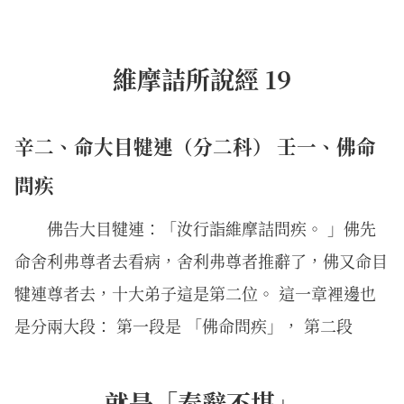
維摩詰所說經 19
辛二、命大目犍連（分二科） 壬一、佛命
問疾
佛告大目犍連：「汝行詣維摩詰問疾。 」佛先
命舍利弗尊者去看病，舍利弗尊者推辭了，佛又命目
犍連尊者去，十大弟子這是第二位。 這一章裡邊也
是分兩大段： 第一段是 「佛命問疾」， 第二段
就是「奉辭不堪」