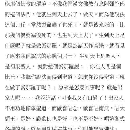
能那個佛教的環境，不像我們漢文佛教有念阿彌陀佛
的這個法門，他就生到天上去了，做天。而為他說法
這個比丘，當然壽命盡了也死了，就是後來死的，比
那幾個優婆塞後死的，也生到天上去了。生到天上是
什麼呢？就是做緊那羅，就是為諸天作音樂。就看見
了原來聽他說法的那幾個居士， 生到天上是聖人，
是初果聖人， 就對這個緊那羅說：「你在人間是個
比丘，我聽你說法而得到聖道，怎麼你沒得聖道，現
在做了緊那羅了呢？ 」原來是怎麼回事呢？ 就是出
家人哪 … … 我說這話，可能我又有口過了！出家人
不用功地修學聖道，而歡喜唱念，歡喜唱南無，唱大
願王，是好，讚歎佛也是好，也不是不好，唱這各式
各樣的讚，就是用功做這件事，你叫他學習佛法，