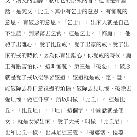
文、漢文的翻譯，就用它的原來的音，這個是外國
話，是梵文，比丘。其中有乞士的意思、 有怖魔的
意思、 有破惡的意思。「乞士」： 出家人就是自己
不生產， 到聚落去乞食， 這是乞士。「怖魔」： 他
發了出離心， 受了比丘戒， 受了出家的戒。受了出
家的戒的時候，因為你有出離心，你受戒的時候，魔
王有點害怕你， 這叫怖魔。 第三是「破惡」： 破惡
就是受了戒以後學習聖道， 聖道就是戒、定、慧，
能破除去身口意裡邊的煩惱，破除去見煩惱、破除去
愛煩惱，做這件事， 所以叫做 「比丘」。 這是比
丘。「比丘尼」：「尼」 這個字， 中國話就是個
女； 就是女眾出家， 受了大戒，叫做 「比丘尼」，
也和比丘一樣， 也具足這三義。「優婆塞、 優婆