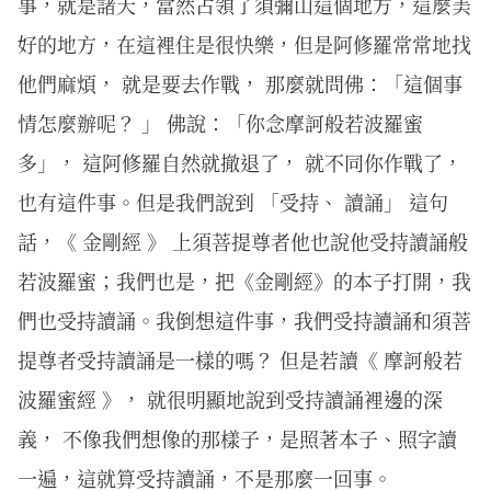
事，就是諸天，當然占領了須彌山這個地方，這麼美
好的地方，在這裡住是很快樂，但是阿修羅常常地找
他們麻煩， 就是要去作戰， 那麼就問佛：「這個事
情怎麼辦呢？ 」 佛說：「你念摩訶般若波羅蜜
多」， 這阿修羅自然就撤退了， 就不同你作戰了，
也有這件事。但是我們說到 「受持、 讀誦」 這句
話，《 金剛經 》 上須菩提尊者他也說他受持讀誦般
若波羅蜜；我們也是，把《金剛經》的本子打開，我
們也受持讀誦。我倒想這件事，我們受持讀誦和須菩
提尊者受持讀誦是一樣的嗎？ 但是若讀《 摩訶般若
波羅蜜經 》， 就很明顯地說到受持讀誦裡邊的深
義， 不像我們想像的那樣子，是照著本子、照字讀
一遍，這就算受持讀誦，不是那麼一回事。