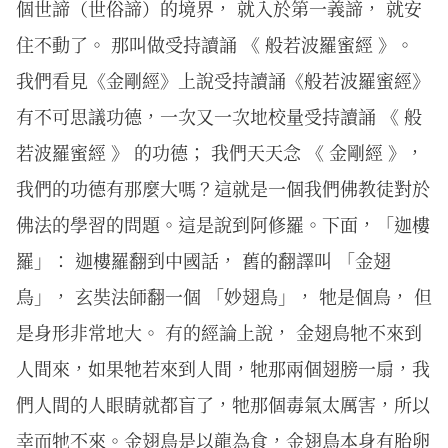
個世諦（世俗諦）的境界， 就入於第一義諦， 就安
住不動了。 那叫做受持讀誦 《 般若波羅蜜經 》。
我們看見《金剛經》上說受持讀誦《般若波羅蜜經》
有不可思議功德，一次又一次地校量受持讀誦 《 般
若波羅蜜經 》 的功德； 我們天天念 《 金剛經 》，
我們的功德有那麼大嗎？這就是一個我們佛教徒對於
佛法的學習的問題。這是說到阿修羅。下面，「迦樓
羅」： 迦樓羅翻到中國話， 舊的翻譯叫 「金翅
鳥」， 玄奘法師翻一個 「妙翅鳥」， 牠是個鳥， 但
是身形非常地大。 有的經論上說， 金翅鳥牠不來到
人間來，如果牠若來到人間，牠那兩個翅膀一扇，我
們人間的人眼睛就都盲了，牠那個毒氣太厲害，所以
幸而牠不來。金翅鳥是以龍為食，金翅鳥本身有胎卵