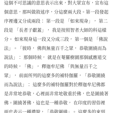
這個不可思議的意思表示出來，對大眾宣布，宣布這
個意思，那叫做敘述序，分這麼兩大段。第一段發起
序裡邊又分成兩段： 第一段是 「如來現身」， 第二
段是 「長者子獻蓋」， 我是按照智者大師的科這樣
分。 如來現身這一段又分成三段， 第一個是 「佛說
法」。「彼時， 佛與無量百千之眾， 恭敬圍繞而為
說法」： 那個時候， 就是在菴羅樹園那個感應道交
的時候，「佛」， 釋迦牟尼佛 「與無量百千之
眾」， 前面所列的這麼多的補特伽羅，「恭敬圍繞
而為說法」： 這麼多的補特伽羅對於釋迦牟尼佛都
是非常地恭敬，心裡面非常地敬重於佛，也是圍繞著
佛。圍繞著佛，這也是一種恭敬， 在印度的習俗裡
面也表示一種禮貌，「恭敬圍繞」。 這麼多的來到