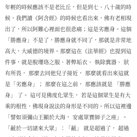
年輕的時候應該不是老比丘，但是到七、八十歲的時
候，我們讀《阿含經》的時候也看出來，佛有老相現
出了，所以阿難心裡面也很悲痛；這是劣應身。這個
「勝應身」不是了，勝應身就不同了，那就是非常地
高大，大威德的境界。那麼這在《法華經》也提到這
件事，就是脫瓔珞之服、著弊垢衣、 執除糞器、 狀
有所畏， 那麼去同他兒子接近， 那麼就看出來這就
是「劣應身」； 那麼在這之前， 那應該就是 「勝應
身」 了。 這可見佛度化眾生， 若是這個眾生是有大
乘的根性，佛現身說法的身形是不同的。所以這裡邊
「譬如須彌山王顯於大海， 安處眾寶師子之座」。
「蔽於一切諸來大眾」：「蔽」 就是超過了， 超過