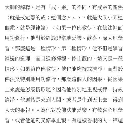
大師的解釋，是有「戒、乘」的不同，有戒乘的關係
（就是戒定慧的戒；這個念ㄕㄥヽ，就是大乘小乘這
個乘，就是經律論）。如果一位佛教徒，在佛法裡面
用功修行，他對於經論非常地愛樂、歡喜，深入地學
習，那麼這是一種情形。第二種情形，他不但是學習
裡邊的道理，而且還修禪觀、修止觀的，這又是一種
情形。如果這位佛教徒，他也能夠持戒清淨，而對於
佛法又特別地用功修行，那麼這個人的因果，從因果
上來說是怎麼情形呢？因為他特別地重視戒律，持戒
清淨，他應該是來到人間、或者是生到天上去，得到
人天的果報。因為他對於佛法能愛樂，有歡喜心地學
習，或者他能夠又修學止觀，有這樣善根的人，釋迦