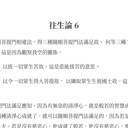
往生論 6
種菩提門相違法，得三種隨順菩提門法滿足故。 何等三種
。這是因為觀察我空的關係。
， 以拔一切眾生苦故。這是悲能拔苦的意思。
 以令一切眾生得大菩提故， 以攝取眾生生彼國土故。
提門法滿足應知。因為有無染的清淨心，就是般若的智慧
兩種清淨心成就了，就可以隨順菩提門法滿足的，因為若
凡夫。若是沒有慈悲心，他成就了般若，他沒有慈悲心，