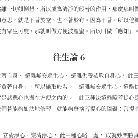
遠離一切顛倒想，所以成為清淨的般若的作用，那麼那叫
的意思，就是不著於空、也不著於有。因為不著，所以他
沒有眾生可度，那就叫做方便波羅蜜。所以叫做「應知」
往生論 6
著自身、 遠離無安眾生心、 遠離供養恭敬自身心， 此
不貪著自身」，所以攝取般若。「遠離無安眾生心、遠離
就是慈悲心也攝在方便之內的。「此三種法遠離障菩提心
我們若能夠如法地修習，就能夠棄捨菩提心的障礙；菩提
 安清淨心、樂清淨心， 此三種心略一處， 成就妙樂勝