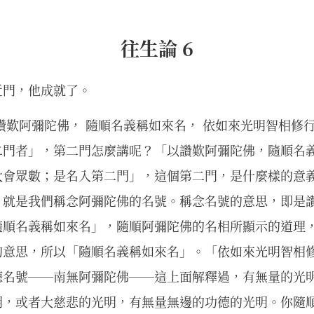
往生論 6
近門，他成就了。
讚歎阿彌陀佛， 隨順名義稱如來名， 依如來光明智相修
二門者」，第二門怎麼講呢？「以讚歎阿彌陀佛，隨順名
大會眾數；是名入第二門」，這個第二門，是什麼樣的意
，就是我們稱念阿彌陀佛的名號。稱念名號的意思，即是
隨順名義稱如來名」，隨順阿彌陀佛的名相所顯示的道理
的意思，所以「隨順名義稱如來名」。「依如來光明智相
德名號──南無阿彌陀佛──這上面解釋過，有無量的光
明，或者大慈悲的光明，有無量無邊的功德的光明。你隨