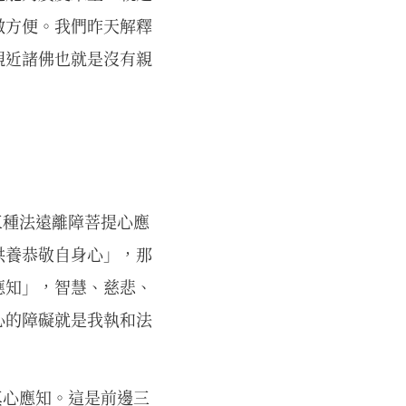
做方便。我們昨天解釋
親近諸佛也就是沒有親
。
三種法遠離障菩提心應
供養恭敬自身心」，那
應知」，智慧、慈悲、
心的障礙就是我執和法
真心應知。這是前邊三