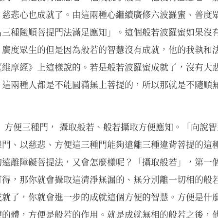
，慈悲心也成就了。由這兩種心繼續廣修六波羅蜜、普度
名三種隨順菩提門法滿足應知」。這個般若波羅蜜如果沒
、廣度眾生的但是因為般若的智慧沒有成就，他的我執和
《維摩經》上這樣說的。若是般若波羅蜜成就了，沒有大
，這兩種人都是不能圓滿無上菩提的，所以那就是不隨順
 方便三種門， 攝取般若、般若攝取方便應知。「向說
慧門、以慈悲、方便這三種門能夠遠離三種違背菩提的這
夠遠離障礙菩提法，又會怎麼樣呢？「攝取般若」，第一
可得，那你就會攝取這清淨無漏的、無分別離一切相的般
成就了，你就會進一步的成就這個方便的智慧。方便是什
便的體，方便是般若的作用。就是成就無相的般若之後，