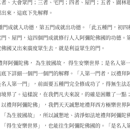
二者、大會眾門；三者、宅門；四者、屋門；五者、園林
標出來，這底下先解釋。
四種門成就入功德，第五門成就出功德。「此五種門，初四
宅門、屋門，這四個門成就修行人入阿彌陀佛國的功德。
陀佛國又出來廣度眾生去，就是利益眾生的門。
禮拜阿彌陀佛， 為生彼國故， 得生安樂世界；是名入第
這底下詳細一個門一個門的解釋。「入第一門者，以禮拜
是名入第一門」，前面要五種門完全修成功了，得無生法
的境界了。這樣說，在我們凡夫來說，的確是困難了一點
，以禮拜阿彌陀佛」，我們天天誠懇地禮拜西方極樂世界
，「為生彼國故」，所以誠懇地、清淨如法地禮拜阿彌陀
？「得生安樂世界」，也能往生阿彌陀佛國的。「是名入