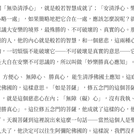
個「無染清淨心」，就是般若智慧成就了；「安清淨心、
心略一處」，如果簡略地把它合在一處，應該怎麼說呢？
思議大安樂的境界，最殊勝的、不可破壞的、真實的心。
德的人，他的內心就是般若的智慧，和一個慈悲，這兩種
的，一切煩惱不能破壞它──不可破壞是真實的意思──
是大自在安樂不可思議的，所以叫做「妙樂勝真心應知」
 方便心、 無障心、 勝真心， 能生清淨佛國土應知。
陀佛國的，這樣意思。「如是菩薩」，修五念門的這個菩
」，就是這個慈悲心在內；「無障（礙）心」，沒有我執
樂勝真心」。這位修五念門的菩薩，他成就了這樣的心，
了。天親菩薩到這裡說出來這麼一句話——當然這個人是
凡夫了，他決定可以往生阿彌陀佛國的。這樣說，我們沒