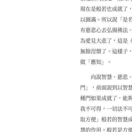
現在是般若也成就了
以圓滿。所以說「是
有慈悲心去弘揚佛法
為愛見大悲了，這是
無餘涅槃了。這樣子
做「應知」。
向說智慧、慈悲、
門」，前面說到以智
種門如果成就了，能
我不可得，一切法不
取方便」般若的智慧
慧的作用。般若是方