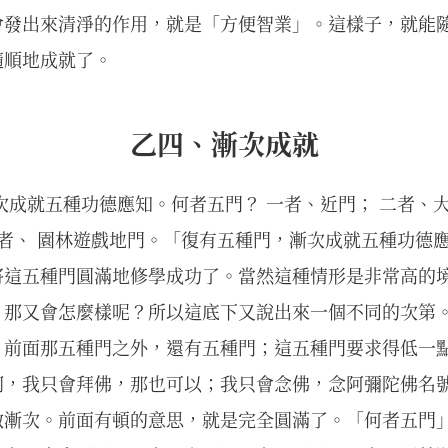
會發出來清淨的作用，就是「方便智業」。這樣子，就能
隨順地成就了。
乙四、漸次成就
次成就五種功德應知。何者五門？ 一者、近門； 二者、
五者、 園林遊戲地門。「復有五種門，漸次成就五種功德
將這五種門圓滿地修學成功了。當然這種情形是非常高的
，那又會怎麼樣呢？所以這底下又說出來一個不同的次第
，前面那五種門之外，還有五種門；這五種門要求得低一
啊，我只會拜佛，那也可以；我只會念佛，念阿彌陀佛名
做漸次。前面有頓的意思，就是完全圓滿了。「何者五門