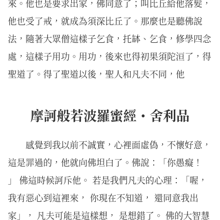
來。他也是要求出家，佛同意了；叫比丘給他落髮，
他也受了戒，就成為須深比丘了。那麼也是聽佛說
法，隨著大眾僧這樣子乞食，托缽、乞食，修學四念
處，這樣子用功。用功，後來也得初果須陀洹了，得
聖道了。得了聖道以後，聖人和凡夫不同，他
摩訶般若波羅蜜經・舍利品
感覺到我以前不誠實，心裡面虛偽，不懷好意，
這是罪過的，他就向佛坦白了。佛說：「你愚癡！
」 佛這時候訶斥他。 若是我們凡夫的心理：「喔，
我有惡心到這裡來， 你現在不知道， 還同意我出
家」， 凡夫可能是這樣想， 是想錯了。 佛的大智慧