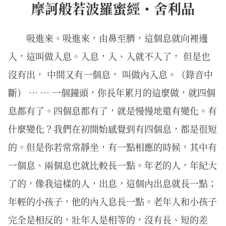
摩訶般若波羅蜜經・舍利品
吸進來。吸進來，由鼻至臍，這個息就向裡邊
入，這叫做入息。入息，入、入就不入了， 但是也
沒有出， 中間又有一個息， 叫做內入息。（錄音中
斷） … … 一個鐘頭，你長年累月的這麼做，就四個
息都有了。四個息都有了，就是慢慢地還有變化。有
什麼變化？我們在初開始感覺到有四個息，都是很短
的。但是你若常常靜坐，有一點相應的時候，其中有
一個息、兩個息也就比較長一點。年老的人，年紀大
了的，像我這樣的人，出息，這個內出息就長一點；
年輕的小孩子，他的內入息長一點。老年人和小孩子
完全是相反的，壯年人是相等的，沒有長、短的差