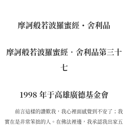
摩訶般若波羅蜜經・舍利品
摩訶般若波羅蜜經．舍利品第三十
七
1998 年于高雄廣德基金會
前言這樣的讚歎我，我心裡面感覺到不安了；我
實在是非常笨拙的人。在佛法裡邊，我承認我出家五