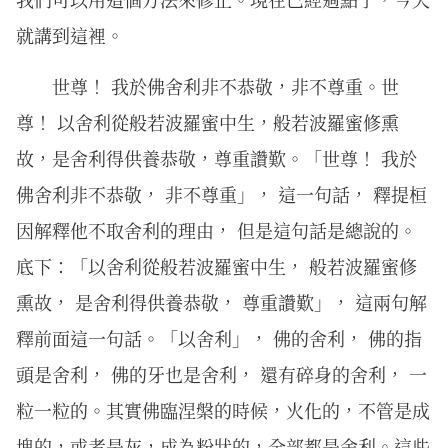
就講到這裡。
世尊！ 我於佛舍利非不恭敬，非不尊重。世
尊！ 以舍利從般若波羅蜜中生，般若波羅蜜修熏
故，是舍利得供養恭敬，尊重讚歎。「世尊！ 我於
佛舍利非不恭敬， 非不尊重」， 這一句話， 釋提桓
因解釋他不取舍利的理由， 但是這句話是總說的。
底下：「以舍利從般若波羅蜜中生， 般若波羅蜜修
熏故， 是舍利得供養恭敬， 尊重讚歎」， 這兩句解
釋前面這一句話。「以舍利」， 佛的舍利， 佛的指
頭是舍利， 佛的牙也是舍利， 還有碎身的舍利， 一
粒一粒的。其實佛臨涅槃的時候，火化的，不管是成
塊的，或者是灰，成為粉狀的，全部都是舍利。這些