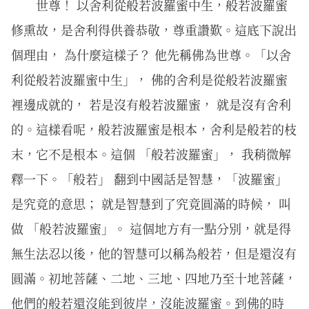
世尊！ 以舍利從般若波羅蜜中生，般若波羅蜜
修熏故，是舍利得供養恭敬，尊重讚歎。這底下說出
個理由， 為什麼這樣子？ 他先稱佛為世尊。「以舍
利從般若波羅蜜中生」， 佛的舍利是從般若波羅蜜
裡邊成就的， 若是沒有般若波羅蜜， 就是沒有舍利
的。這樣看呢，般若波羅蜜是根本，舍利是般若的枝
末，它不是根本。這個 「般若波羅蜜」， 我稍微解
釋一下。「般若」 翻到中國話是智慧，「波羅蜜」
是究竟的意思； 就是智慧到了究竟圓滿的時候， 叫
做 「般若波羅蜜」。 這個地方有一點分別，就是得
無生法忍以後，他的智慧可以稱為般若，但是還沒有
圓滿。初地菩薩、二地、三地、四地乃至十地菩薩，
他們的般若還沒能到彼岸，沒能波羅蜜。到佛的時