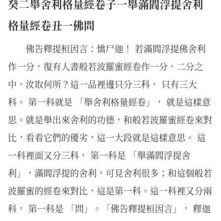
癸二舉舍利格量經卷子一舉滿閻浮提舍利
格量經卷丑一佛問
佛告釋提桓因言：憍尸迦！ 若滿閻浮提佛舍利
作一分，復有人書般若波羅蜜經卷作一分，二分之
中，汝取何所？這一品裡邊只分三科， 只有三大
科。 第一科就是 「舉舍利格量經卷」， 就是這樣意
思。就是舉出來舍利的功德，和般若波羅蜜經卷來對
比，看看它們的優劣，這一大段就是這樣意思。 這
一科裡面又分三科， 第一科是 「舉滿閻浮提舍
利」，滿閻浮提的舍利，可見舍利很多；和這個般若
波羅蜜的經卷來對比，這是第一科。這一科裡又分兩
科， 第一科是 「問」。「佛告釋提桓因言」， 釋迦