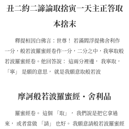
丑二約二諦論取捨寅一天主正答取
本捨末
釋提桓因白佛言：世尊！ 若滿閻浮提佛舍利作
一分，般若波羅蜜經卷作一分，二分之中，我寧取般
若波羅蜜經卷。他回答說： 這兩分裡邊， 我寧取，
「寧」 是願的意思， 就是我願意取般若波
摩訶般若波羅蜜經・舍利品
羅蜜經卷。 這個 「取」， 我們說是把它拿過
來， 或者當做 「請」 也好。 我願意請般若波羅蜜經