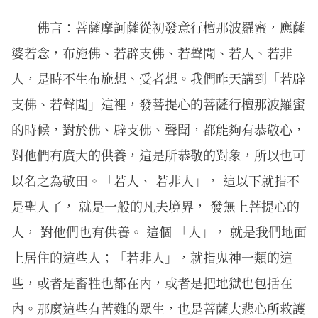
佛言：菩薩摩訶薩從初發意行檀那波羅蜜，應薩
婆若念，布施佛、若辟支佛、若聲聞、若人、若非
人，是時不生布施想、受者想。我們昨天講到「若辟
支佛、若聲聞」這裡，發菩提心的菩薩行檀那波羅蜜
的時候，對於佛、辟支佛、聲聞，都能夠有恭敬心，
對他們有廣大的供養，這是所恭敬的對象，所以也可
以名之為敬田。「若人、 若非人」， 這以下就指不
是聖人了， 就是一般的凡夫境界， 發無上菩提心的
人， 對他們也有供養。 這個 「人」， 就是我們地面
上居住的這些人；「若非人」，就指鬼神一類的這
些，或者是畜牲也都在內，或者是把地獄也包括在
內。那麼這些有苦難的眾生，也是菩薩大悲心所救護