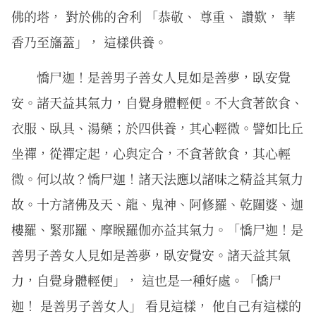
佛的塔， 對於佛的舍利 「恭敬、 尊重、 讚歎， 華
香乃至旛蓋」， 這樣供養。
憍尸迦！是善男子善女人見如是善夢，臥安覺
安。諸天益其氣力，自覺身體輕便。不大貪著飲食、
衣服、臥具、湯藥；於四供養，其心輕微。譬如比丘
坐禪，從禪定起，心與定合，不貪著飲食，其心輕
微。何以故？憍尸迦！諸天法應以諸味之精益其氣力
故。十方諸佛及天、龍、鬼神、阿修羅、乾闥婆、迦
樓羅、緊那羅、摩睺羅伽亦益其氣力。「憍尸迦！是
善男子善女人見如是善夢，臥安覺安。諸天益其氣
力，自覺身體輕便」， 這也是一種好處。「憍尸
迦！ 是善男子善女人」 看見這樣， 他自己有這樣的