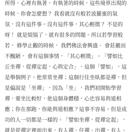
所得，心裡有執著，有執著的時候，這些境界出現的
時候，你會怎麼想？ 我看就沒有般若波羅蜜的氣
氛，沒有這件事。沒有這件事，其心輕微？ 不是的
呀！ 就是煩惱了，就有很多的問題。所以若學習般
若， 修學止觀的時候， 我們佛法會興盛、 會莊嚴而
不醜陋， 會有這個事情，「其心輕微」。「譬如比
丘坐禪，從禪定起，心與定合」，這個「譬如」，這
是舉個例子。他常常坐禪；這個行住坐臥都是禪，但
是偏說是「坐禪」，因為「坐」，我們初開始學習
禪，要坐比較好，他這個身體穩，心也容易與道相
應；你在那跑，你能與道相應？這事不容易。但是成
功的人一切都是一樣的。「譬如坐禪，從禪定起」，
就是從禪定裡面出來，有入禪、住禪、出禪，有入、