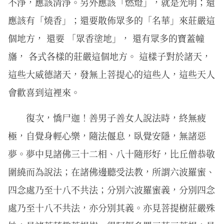
不淨，應該清淨。另外應該「燃燈」，就是光明；還
應該有「燒香」；還要散佈眾多的「名華」來莊嚴這
個地方， 還要 「眾香塗地」， 還有眾多的寶蓋幢
旛， 各式各樣的莊嚴這個地方。 這樣子對於諸天，
這些大威德諸天，發無上菩提心的這些人，這些天人
會歡喜到這裡來。
復次，憍尸迦！善男子善女人說法時，終無疲
極，自覺身輕心樂，隨法偃息，臥覺安隱，無諸惡
夢。夢中見諸佛三十二相、八十隨形好，比丘僧恭敬
圍繞而為說法；在諸佛邊聽受法教，所謂六波羅蜜、
四念處乃至十八不共法；分別六波羅蜜義，分別四念
處乃至十八不共法，亦分別其義。亦見菩提樹莊嚴殊