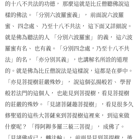
的十八不共法的功德， 那麼這就是比丘僧聽佛說這
樣的佛法。「分別六波羅蜜義」， 前面說六波羅
蜜、 四念處、 乃至十八不共法， 這下面又詳細說。
就是佛為聽法的人 「分別六波羅蜜」 的義， 這六波
羅蜜有名、 也有義。「分別四念處，乃至十八不共
法」的名，「亦分別其義」，也講解名所詮的道理
的。就是佛為比丘僧說法是這樣說，這都是在夢中。
「亦見菩提樹莊嚴殊妙」， 說這個弘揚般若、 學習
般若法門的這個人， 也能見到菩提樹，看見菩提樹
的莊嚴的殊妙。「見諸菩薩趣菩提樹」，看見很多久
修聖道的這些大菩薩來到菩提樹這裡來， 到這來做
什麼呢？ 「得阿耨多羅三藐三菩提」， 成佛了。
「見諸佛成已， 轉法輪」， 前面是見到菩提樹， 後