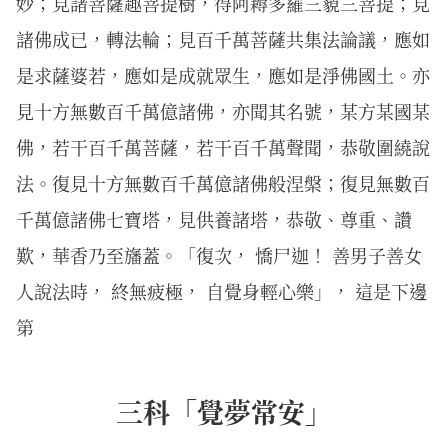
妙；見諸菩薩趣菩提樹，得阿耨多羅三藐三菩提；見
諸佛成已，轉法輪；見百千萬菩薩共集法論議，應如
是求薩婆若，應如是成就眾生，應如是淨佛國土。亦
見十方無數百千萬億諸佛，亦聞其名號，某方某國某
佛，若干百千萬菩薩，若干百千萬聲聞，恭敬圍繞說
法。復見十方無數百千萬億諸佛般涅槃；復見無數百
千萬億諸佛七寶塔，見供養諸塔，恭敬、尊重、讚
歎，華香乃至旛蓋。「復次， 憍尸迦！ 善男子善女
人說法時， 終無疲極， 自覺身輕心樂」， 這是下邊
第
三科「覺夢常安」