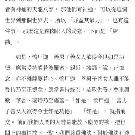
者有神通的天龍八部， 那他們有神通， 可以從這個
世界到那個世界去， 所以 「亦益其氣力」， 也有這
件事。 那麼這是釋肉眼人的疑惑， 下面是 「結
勸」。
如是，憍尸迦！善男子善女人欲得今世如是功
德，應當受持般若波羅蜜、親近、讀誦、說、正憶
念，亦不離薩婆若心。憍尸迦！善男子善女人雖不能
受持乃至正憶念，應當書持經卷，恭敬供養，尊重讚
歎，華香、瓔珞乃至旛蓋。「如是， 憍尸迦！ 善男
子善女人欲得今世如是功德」：「如是」， 就指前
文。 前面我們人間的人若肯能放下塵勞的欲，把世
間上的事情放下一點，我們尊重佛法，對於佛法有尊