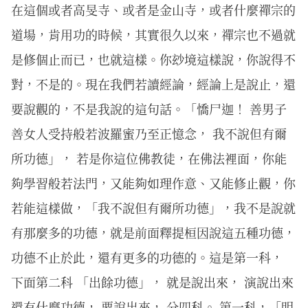
在這個或者高旻寺、或者是金山寺，或者什麼禪宗的
道場，肯用功的時候，其實很久以來，禪宗也不過就
是修個止而已，也就這樣。你玅境這樣說，你說得不
對，不是的。現在我們若讀經論，經論上是說止，還
要說觀的，不是我說的這句話。「憍尸迦！ 善男子
善女人受持般若波羅蜜乃至正憶念， 我不說但有爾
所功德」， 若是你這位佛教徒，在佛法裡面，你能
夠學習般若法門，又能夠如理作意、又能修止觀，你
若能這樣做，「我不說但有爾所功德」，我不是說就
有那麼多的功德，就是前面釋提桓因說這五種功德，
功德不止於此，還有更多的功德的。這是第一科，
下面第二科 「出餘功德」， 就是說出來， 演說出來
還有什麼功德， 要說出來， 分四科。 第一科，「明