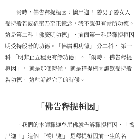
爾時，佛告釋提桓因：憍尸迦！ 善男子善女人
受持般若波羅蜜乃至正憶念，我不說但有爾所功德。
這是第二科「佛廣明功德」，前面第一科是釋提桓因
明受持般若的功德。「佛廣明功德」 分二科， 第一
科 「明非止五種更有餘功德」。「爾時， 佛告釋提
桓因」， 就是那個時候， 就是釋提桓因讚歎受持般
若功德， 這些話說完了的時候。
「佛告釋提桓因」
，我們的本師釋迦牟尼佛就告訴釋提桓因，「憍
尸迦！」這個 「憍尸迦」 是釋提桓因前一生的名