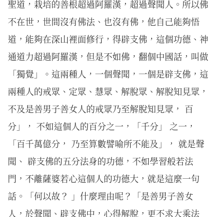
聖道，栽培的善根超過阿羅漢，超過聲聞人。所以佛
不在世，世間沒有佛法、也沒有佛，他自己能夠悟
道，能夠在深山裡面修行，得辟支佛，這個功德、神
通道力超過阿羅漢，但是不如佛，翻個中國話，叫做
「獨覺」。這兩種人，一個聲聞，一個是辟支佛，這
兩種人的戒眾、定眾、慧眾、解脫眾、解脫知見眾，
不及是善男子善女人的戒眾乃至解脫知見眾， 百
分」， 不如這個人的百分之一，「千分」 之一，
「百千萬億分， 乃至算數譬喻所不能及」， 就是聲
聞、 辟支佛的五分法身的功德，不如學習般若法
門，不離薩婆若心這個人的功德大，就是這麼一句
話。「何以故？ 」什麼理由呢？「是善男子善女
人，於聲聞、辟支佛中，心得解脫，更不求大乘法