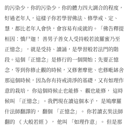
的污染少，你的污染少，你的體力四大調合的程度，
好過老年人，這樣子你若學習佛法、修學戒、定、
慧，都比老年人會快，會容易有成就的。「佛告釋提
桓因：憍尸迦！ 善男子善女人受持般若波羅蜜乃至
正憶念」，就是受持、讀誦，是學習般若法門的階
段。這個「正憶念」是修行的一個開始；先要正憶
念，等到你修止觀的時候，又修奢摩他、也修毗缽舍
那這個時候，因為你有持戒清淨的基礎，又有如理作
意的栽培， 你這個時候止也能修、 觀也能修， 這時
候叫 「正憶念」。我們現在讀這個本子， 是鳩摩羅
什法師翻譯的， 翻個 「正憶念」。 你若讀玄奘法師
翻的 《 大般若經 》， 他叫 「如理作意」。 但是那