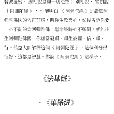
若波羅蜜， 總相說是觀一切法空； 別相說， 譬如說
《 阿彌陀經 》， 你能明白 《 阿彌陀經 》是讚歎阿
彌陀佛國的依正莊嚴，叫你生歡喜心，然後告訴你要
一心不亂的念阿彌陀佛，臨命終時心不顛倒，就能往
生阿彌陀佛國，你應當發願，願生彼國，信、願、
行。蕅益大師解釋這個《 阿彌陀經 》，這個科分得
很好，這都是智慧。你說《 阿彌陀經 》這樣子，
《法華經》
、《華嚴經》